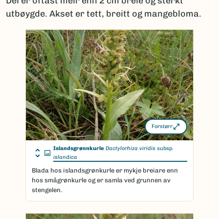
Dei er oftast meir enn 2 cm breie og sterkt
utbøygde. Akset er tett, breitt og mangebloma.
Forstørr
Islandsgrønnkurle
Dactylorhiza viridis
subsp.
islandica
Blada hos islandsgrønkurle er mykje breiare enn
hos smågrønkurle og er samla ved grunnen av
stengelen.