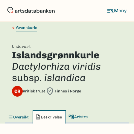
Hopp
til
hovedinnhold
Grønnkurle
Underart
Islandsgrønnkurle
Dactylorhiza viridis
subsp.
islandica
CR
Kritisk truet
Finnes i Norge
Artstre
Oversikt
Beskrivelse