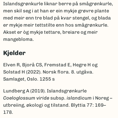
Islandsgrønkurle liknar berre på smågrønkurle,
men skil seg i at han er ein mykje grøvre plante
med meir enn tre blad på kvar stengel, og blada
er mykje meir tettstilte enn hos smågrønkurle.
Akset er òg mykje tettare, breiare og meir
mangebloma.
Kjelder
Elven R, Bjorå CS, Fremstad E, Hegre H og
Solstad H (2022). Norsk flora. 8. utgåva.
Samlaget, Oslo. 1255 s
Lundberg A (2019). Islandsgrønkurle
Coeloglossum viride
subsp.
islandicum
i Noreg –
utbreiing, økologi og tilstand. Blyttia 77: 169–
178.