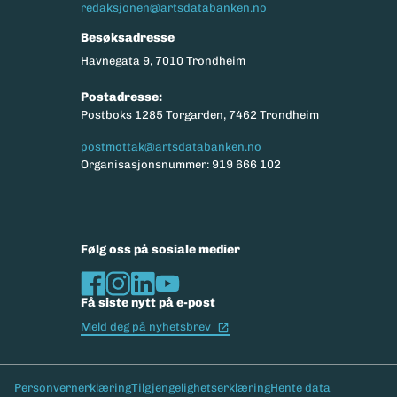
redaksjonen@artsdatabanken.no
Besøksadresse
Havnegata 9, 7010 Trondheim
Postadresse:
Postboks 1285 Torgarden, 7462 Trondheim
postmottak@artsdatabanken.no
Organisasjonsnummer: 919 666 102
Følg oss på sosiale medier
Få siste nytt på e-post
(Ekstern lenke)
Meld deg på nyhetsbrev
Bunntekst
Personvernerklæring
Tilgjengelighetserklæring
Hente data