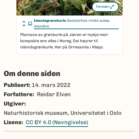
Forstørr
Islandsgrønnkurle
Dactylorhiza viridis
subsp.
islandica
Plantane av grønkurle på Jæren er mykje meir
kompakte enn elles i Noreg. Dei høyrer til
islandsgrønkurle. Her på Orresanda i Klepp.
Om denne siden
Publisert:
14. mars 2022
Forfattere
Reidar Elven
Utgiver
Naturhistorisk museum, Universitetet i Oslo
Lisens
CC BY 4.0 (Navngivelse)