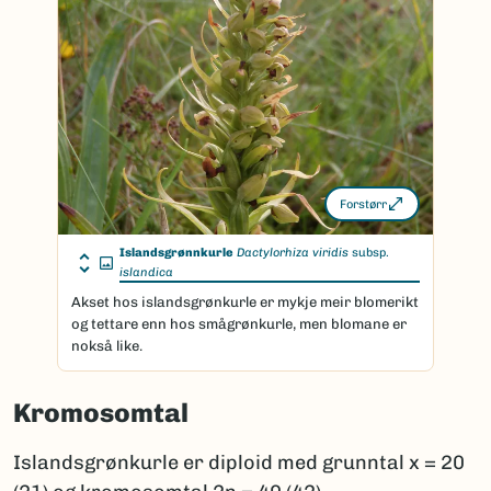
Forstørr
Islandsgrønnkurle
Dactylorhiza viridis
subsp.
islandica
Akset hos islandsgrønkurle er mykje meir blomerikt
og tettare enn hos smågrønkurle, men blomane er
nokså like.
Kromosomtal
Islandsgrønkurle er diploid med grunntal x = 20