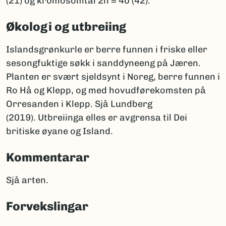
(21) og kromosomtal 2n = 40 (42).
Økologi og utbreiing
Islandsgrønkurle er berre funnen i friske eller
sesongfuktige søkk i sanddyneeng på Jæren.
Planten er svært sjeldsynt i Noreg, berre funnen i
Ro Hå og Klepp, og med hovudførekomsten på
Orresanden i Klepp. Sjå Lundberg
(2019). Utbreiinga elles er avgrensa til Dei
britiske øyane og Island.
Kommentarar
Sjå arten.
Forvekslingar