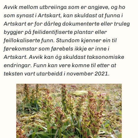
Avvik mellom utbreiinga som er angjeve, og ho
som synast i Artskart, kan skuldast at funna i
Artskart er for dårleg dokumenterte eller truleg
byggjer på feilidentifiserte plantar eller
feillokaliserte funn. Stundom kjenner ein til
førekomstar som førebels ikkje er inne i
Artskart. Avvik kan óg skuldast taksonomiske
endringar. Funn kan vere komne til etter at
teksten vart utarbeidd i november 2021.