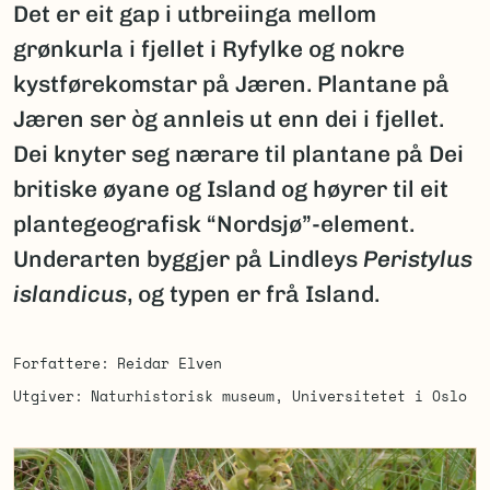
Det er eit gap i utbreiinga mellom
grønkurla i fjellet i Ryfylke og nokre
kystførekomstar på Jæren. Plantane på
Jæren ser òg annleis ut enn dei i fjellet.
Dei knyter seg nærare til plantane på Dei
britiske øyane og Island og høyrer til eit
plantegeografisk “Nordsjø”-element.
Underarten byggjer på Lindleys
Peristylus
islandicus
, og typen er frå Island.
Forfattere
Reidar Elven
Utgiver
Naturhistorisk museum, Universitetet i Oslo