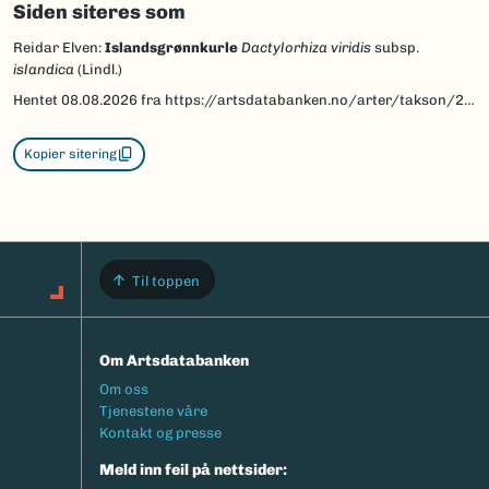
Siden siteres som
Reidar Elven:
Islandsgrønnkurle
Dactylorhiza viridis
subsp.
islandica
(Lindl.)
Hentet
08.08.2026
fra https://artsdatabanken.no/arter/takson/204351/beskrivelse
Kopier sitering
Til toppen
Om Artsdatabanken
Footermeny
Om oss
Tjenestene våre
Kontakt og presse
Meld inn feil på nettsider: