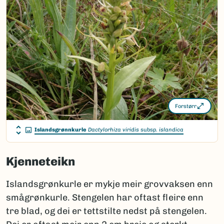
Forstørr
Islandsgrønnkurle
Dactylorhiza viridis
subsp.
islandica
Kjenneteikn
Islandsgrønkurle er mykje meir grovvaksen enn
smågrønkurle. Stengelen har oftast fleire enn
tre blad, og dei er tettstilte nedst på stengelen.