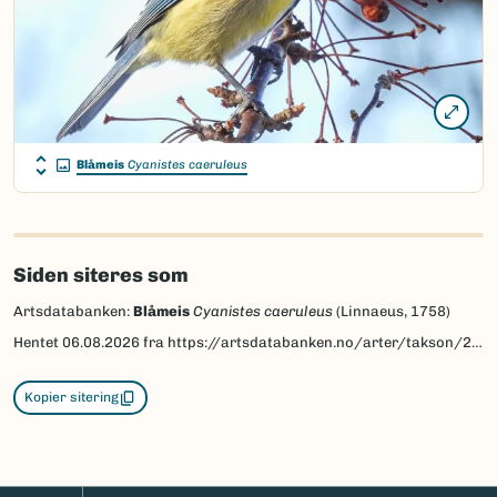
Blåmeis
Cyanistes caeruleus
Siden siteres som
Artsdatabanken:
Blåmeis
Cyanistes caeruleus
(Linnaeus, 1758)
Hentet
06.08.2026
fra https://artsdatabanken.no/arter/takson/203652
Kopier sitering