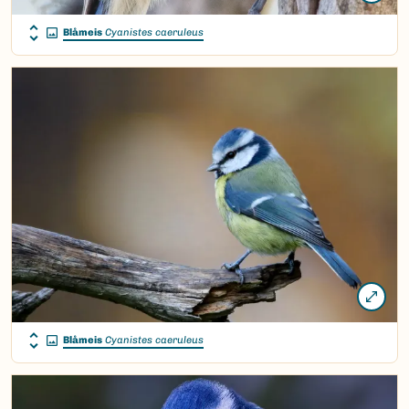
Blåmeis
Cyanistes caeruleus
Blåmeis
Cyanistes caeruleus