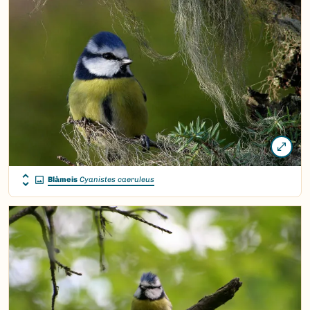
Blåmeis
Cyanistes caeruleus