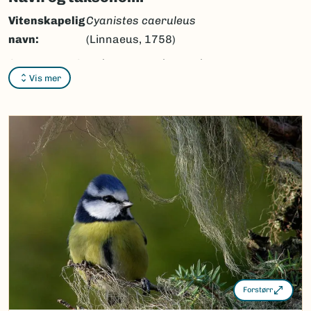
Vitenskapelig
Cyanistes caeruleus
navn:
(Linnaeus, 1758)
Synonymer:
Cyanistes caeruleus
subsp.
Vis mer
caeruleus
(Linnaeus, 1758),
Parus caeruleus
(Linnaeus,
1758)
Bokmål:
blåmeis
Nynorsk:
blåmeis
Nordsamisk/Davvisámegiella:
alitgaccet
Vitenskapelig navn ID:
4365
Takson ID:
203652
(Ekstern lenke)
Gå til Nortaxa for flere detaljer
Forstørr