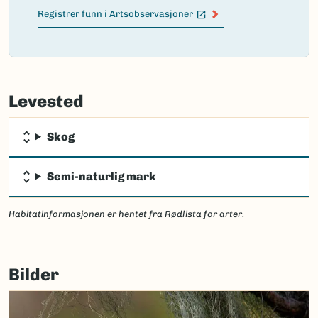
Registrer funn i Artsobservasjoner
(Ekstern lenke)
Failed
to
Levested
load
map.
Skog
Semi-naturlig mark
Habitatinformasjonen er hentet fra Rødlista for arter.
Bilder