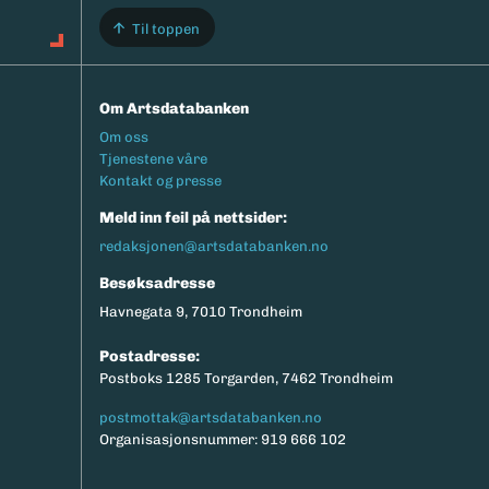
Til toppen
Om Artsdatabanken
Footermeny
Om oss
Tjenestene våre
Kontakt og presse
Meld inn feil på nettsider:
redaksjonen@artsdatabanken.no
Besøksadresse
Havnegata 9, 7010 Trondheim
Postadresse:
Postboks 1285 Torgarden, 7462 Trondheim
postmottak@artsdatabanken.no
Organisasjonsnummer: 919 666 102