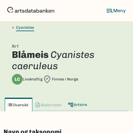
Hopp
til
hovedinnhold
Cyanistes
Art
Blåmeis
Cyanistes
caeruleus
LC
Livskraftig
Finnes i Norge
Artstre
Oversikt
Beskrivelse
Navn og taksonomi