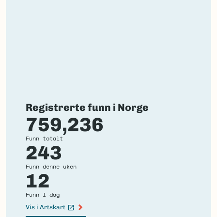
Registrerte funn i Norge
759,236
Funn totalt
243
Funn denne uken
12
Funn i dag
Vis i Artskart
(Ekstern lenke)