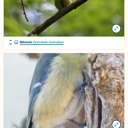
Blåmeis
Cyanistes caeruleus