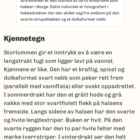
Storlommen er den største av de to lomartene som
hekker i Norge. Dette individet er fotografert i
hekkedrakten der den skiller seg fra smålom på den
svarte strupeflekken og et dolkeformet nebb.
Kjennetegn
Storlommen gir et inntrykk av å være en
langstrakt fugl som ligger lavt på vannet.
Kjønnene er like. Den har et kraftig, spisst og
dolkeformet svart nebb som peker rett frem
(parallelt med vannflata) eller svakt oppadrettet.
I sommerdrakt har den et grått hode og grå
nakke med stor svartfiolett flekk på halsens
fremside. Langs sidene av halsen har den svarte
og hvite lengdestriper. Buken er hvit. På den
svarte ryggen har den to par hvite felter med
mørke tverrstriper. I vinterdrakt ser den helt