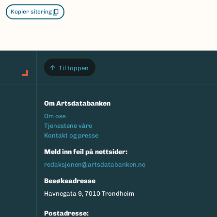
Kopier sitering
Til toppen
Om Artsdatabanken
Footermeny
Om oss
Tjenestene våre
Kontakt og presse
Meld inn feil på nettsider:
redaksjonen@artsdatabanken.no
Besøksadresse
Havnegata 9, 7010 Trondheim
Postadresse: