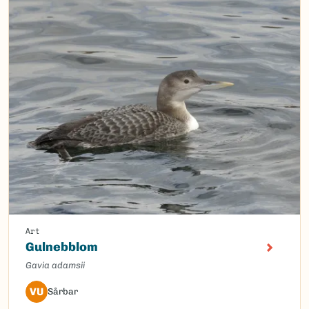
Art
Gulnebblom
Gavia adamsii
VU
Sårbar