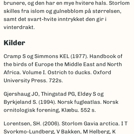
brunere, og den har en mye hvitere hals. Storlom
skilles fra islom og gulnebblom på størrelsen,
samt det svart-hvite inntrykket den gir i
vinterdrakt.
Kilder
Cramp S og Simmons KEL (1977). Handbook of
the birds of Europe the Middle East and North
Africa. Volume I. Ostrich to ducks. Oxford
University Press. 722s.
Gjershaug JO, Thingstad PG, Eldøy S og
Byrkjeland S. (1994). Norsk fugleatlas. Norsk
ornitologisk forening, Klæbu. 552 s.
Lorentsen, SH. (2006). Storlom Gavia arctica. I T
Svorkmo-Lundberg, V Bakken, M Helberg, K