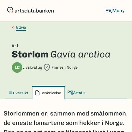
Hopp
til
hovedinnhold
Gavia
Art
Storlom
Gavia arctica
LC
Livskraftig
Finnes i Norge
Artstre
Oversikt
Beskrivelse
Storlommen er, sammen med smålommen,
de eneste lomartene som hekker i Norge.