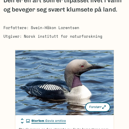
Den er en art som er tilpasset livet i vann
og beveger seg svært klumsete på land.
Forfattere
Svein-Håkon Lorentsen
Utgiver
Norsk institutt for naturforskning
Forstørr
Storlom
Gavia arctica