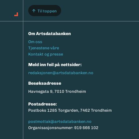
Til toppen
Om Artsdatabanken
Footermeny
Om oss
Tjenestene våre
Kontakt og presse
Meld inn feil på nettsider:
redaksjonen@artsdatabanken.no
Besøksadresse
Havnegata 9, 7010 Trondheim
Postadresse:
Postboks 1285 Torgarden, 7462 Trondheim
postmottak@artsdatabanken.no
Organisasjonsnummer: 919 666 102