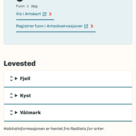
Funn i dag
Vis i Artskart
(Ekstern lenke)
Registrer funn i Artsobservasjoner
(Ekstern lenke)
Failed
to
Levested
load
map.
Fjell
Kyst
Våtmark
Habitatinformasjonen er hentet fra Rødlista for arter.