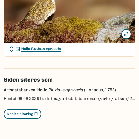
Heilo
Pluvialis apricaria
Siden siteres som
Artsdatabanken:
Heilo
Pluvialis apricaria
(Linnaeus, 1758)
Hentet
06.08.2026
fra https://artsdatabanken.no/arter/takson/203531
Kopier sitering