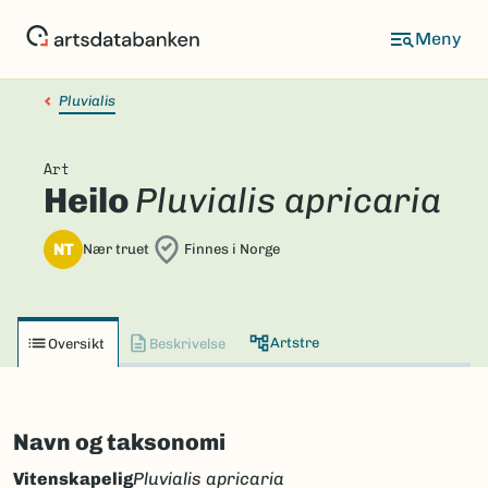
Hopp
til
hovedinnhold
Pluvialis
Art
Heilo
Pluvialis apricaria
NT
Nær truet
Finnes i Norge
Artstre
Oversikt
Beskrivelse
Navn og taksonomi
Vitenskapelig
Pluvialis apricaria