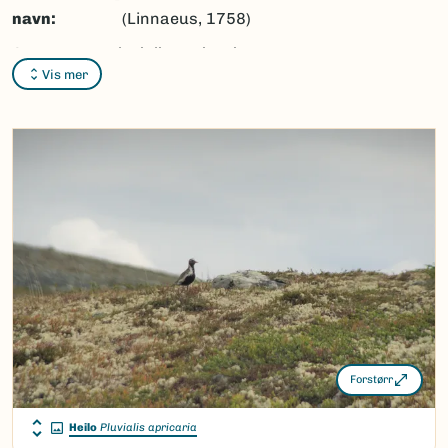
navn:
(Linnaeus, 1758)
Synonymer:
Pluvialis apricaria
Vis mer
subsp.
altifrons
,
Pluvialis apricaria
subsp.
apricaria
(Linnaeus, 1758)
Bokmål:
heilo
Nynorsk:
heilo
Nordsamisk/Davvisámegiella:
bižus
Vitenskapelig navn ID:
3646
Takson ID:
203531
(Ekstern lenke)
Gå til Nortaxa for flere detaljer
Forstørr
Heilo
Pluvialis apricaria