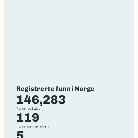
Registrerte funn i Norge
146,283
Funn totalt
119
Funn denne uken
5