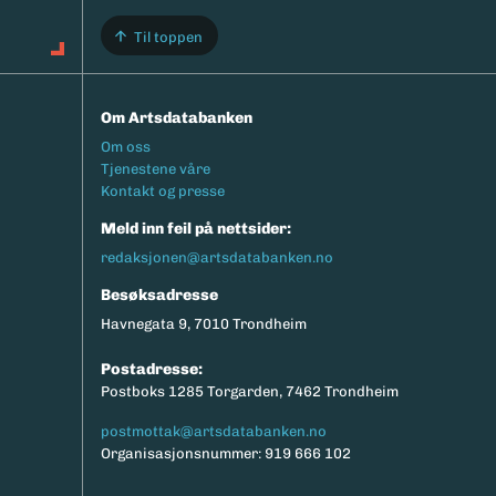
Til toppen
Om Artsdatabanken
Footermeny
Om oss
Tjenestene våre
Kontakt og presse
Meld inn feil på nettsider:
redaksjonen@artsdatabanken.no
Besøksadresse
Havnegata 9, 7010 Trondheim
Postadresse:
Postboks 1285 Torgarden, 7462 Trondheim
postmottak@artsdatabanken.no
Organisasjonsnummer: 919 666 102