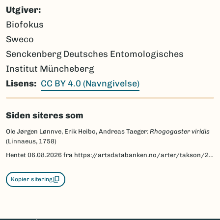
Utgiver
Biofokus
Sweco
Senckenberg Deutsches Entomologisches
Institut Müncheberg
Lisens
CC BY 4.0 (Navngivelse)
Siden siteres som
Ole Jørgen Lønnve, Erik Heibo, Andreas Taeger:
Rhogogaster viridis
(Linnaeus, 1758)
Hentet
06.08.2026
fra https://artsdatabanken.no/arter/takson/201355/beskrivelse
Kopier sitering