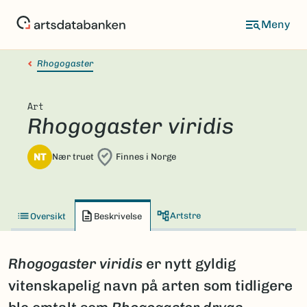
Hopp
til
hovedinnhold
Rhogogaster
Art
Rhogogaster viridis
NT
Nær truet
Finnes i Norge
Artstre
Oversikt
Beskrivelse
Rhogogaster viridis
er nytt gyldig
vitenskapelig navn på arten som tidligere