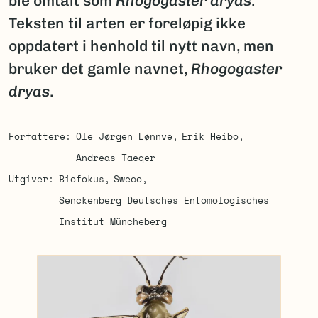
ble omtalt som
Rhogogaster dryas
.
Teksten til arten er foreløpig ikke
oppdatert i henhold til nytt navn, men
bruker det gamle navnet,
Rhogogaster
dryas
.
Forfattere
Ole Jørgen Lønnve
Erik Heibo
Andreas Taeger
Utgiver
Biofokus
Sweco
Senckenberg Deutsches Entomologisches
Institut Müncheberg