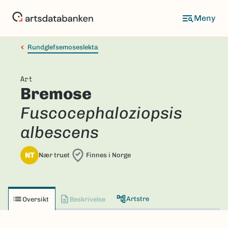
Hopp
til
hovedinnhold
Rundglefsemoseslekta
Art
Bremose
Fuscocephaloziopsis
albescens
NT
Nær truet
Finnes i Norge
Artstre
Oversikt
Beskrivelse