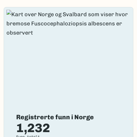
albescens
(Hook.)
Dumort.,
Cephalozia
islandica
var.
albescens
(Hook.) Lindb.
Bokmål:
bremose
Nynorsk:
bremose
Nordsamisk/Davvisámegiella:
Ingen
Vitenskapelig navn ID:
213599
Takson ID:
200279
(Ekstern lenke)
Gå til Nortaxa for flere detaljer
Registrerte funn i Norge
1,232
Funn totalt