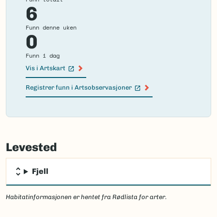
6
Funn denne uken
0
Funn i dag
Vis i Artskart
(Ekstern lenke)
Registrer funn i Artsobservasjoner
(Ekstern lenke)
Failed
to
Levested
load
map.
Fjell
Habitatinformasjonen er hentet fra Rødlista for arter.