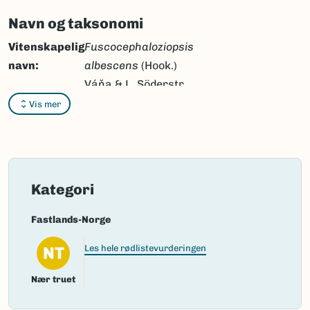
Navn og taksonomi
Vitenskapelig
Fuscocephaloziopsis
navn:
albescens
(Hook.)
Váňa & L. Söderstr.
Vis mer
Synonymer:
Pleurocladula albescens
(Hook.) Grolle,
Pleuroclada albescens
(Hook.) Spruce,
Pleuroclada albescens
Kategori
var.
scotica
Spruce,
Jungermannia
Fastlands-Norge
albescens
Hook.,
NT
Les hele rødlistevurderingen
Trigonanthus albescens
(Hook.) Lindb. ex
Nær truet
C.Hartm.,
Cephalozia