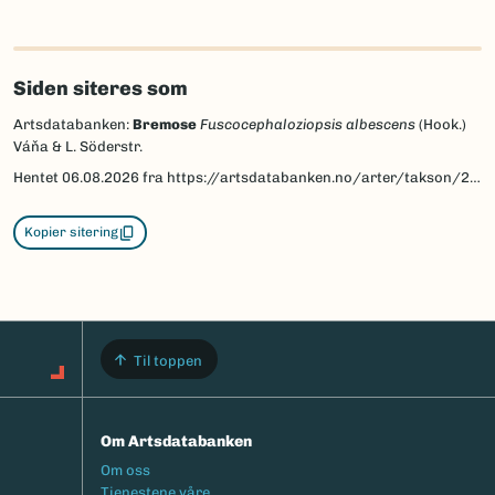
Siden siteres som
Artsdatabanken:
Bremose
Fuscocephaloziopsis albescens
(Hook.)
Váňa & L. Söderstr.
Hentet
06.08.2026
fra https://artsdatabanken.no/arter/takson/200279
Kopier sitering
Til toppen
Om Artsdatabanken
Footermeny
Om oss
Tjenestene våre