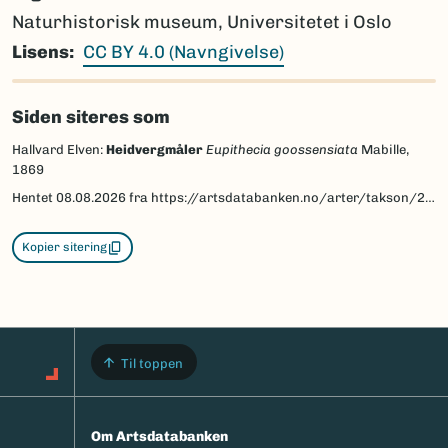
Naturhistorisk museum, Universitetet i Oslo
Lisens
CC BY 4.0 (Navngivelse)
Siden siteres som
Hallvard Elven:
Heidvergmåler
Eupithecia goossensiata
Mabille,
1869
Hentet
08.08.2026
fra https://artsdatabanken.no/arter/takson/200206/beskrivelse
Kopier sitering
Til toppen
Om Artsdatabanken