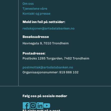
Footermeny
Om oss
Tjenestene våre
Kontakt og presse
Meld inn feil på nettsider:
redaksjonen@artsdatabanken.no
Besøksadresse
Havnegata 9, 7010 Trondheim
Postadresse:
Postboks 1285 Torgarden, 7462 Trondheim
postmottak@artsdatabanken.no
Organisasjonsnummer: 919 666 102
Følg oss på sosiale medier
Få siste nytt på e-post