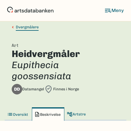
Hopp
til
hovedinnhold
Dvergmålere
Art
Heidvergmåler
Eupithecia
goossensiata
DD
Datamangel
Finnes i Norge
Artstre
Oversikt
Beskrivelse