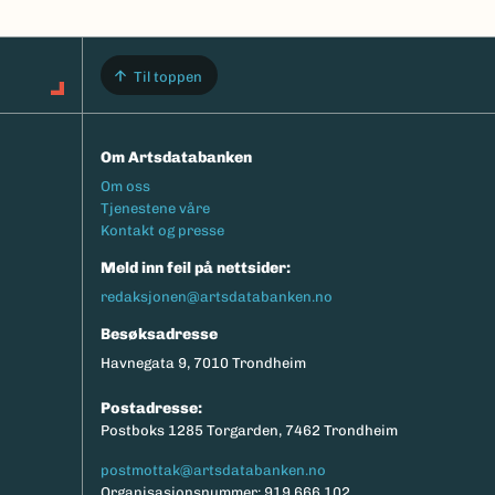
Til toppen
Om Artsdatabanken
Footermeny
Om oss
Tjenestene våre
Kontakt og presse
Meld inn feil på nettsider:
redaksjonen@artsdatabanken.no
Besøksadresse
Havnegata 9, 7010 Trondheim
Postadresse:
Postboks 1285 Torgarden, 7462 Trondheim
postmottak@artsdatabanken.no
Organisasjonsnummer: 919 666 102