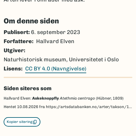
Om denne siden
Publisert:
6. september 2023
Forfattere
Hallvard Elven
Utgiver
Naturhistorisk museum, Universitetet i Oslo
Lisens
CC BY 4.0 (Navngivelse)
Siden siteres som
Hallvard Elven:
Askeknoppfly
Atethmia centrago
(Hübner, 1809)
Hentet
10.08.2026
fra https://artsdatabanken.no/arter/takson/199894/beskrivelse
Kopier sitering