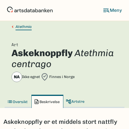
Hopp
til
hovedinnhold
Atethmia
Art
Askeknoppfly
Atethmia
centrago
NA
Ikke egnet
Finnes i Norge
Artstre
Oversikt
Beskrivelse
Askeknoppfly er et middels stort nattfly