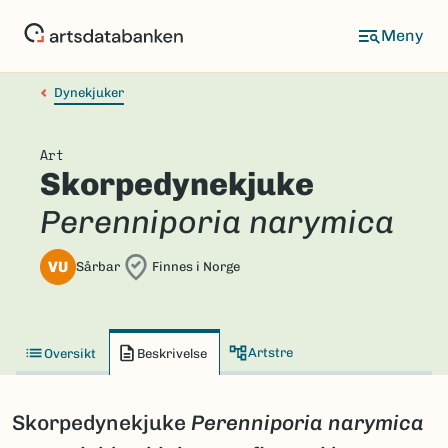
Hopp
til
hovedinnhold
Dynekjuker
Art
Skorpedynekjuke
Perenniporia narymica
VU
Sårbar
Finnes i Norge
Artstre
Oversikt
Beskrivelse
Skorpedynekjuke
Perenniporia
narymica