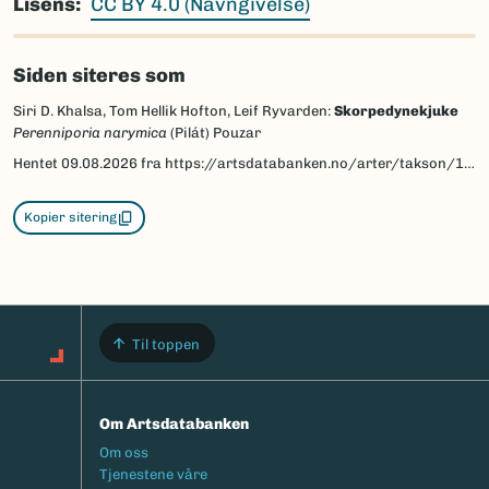
Lisens
CC BY 4.0 (Navngivelse)
Siden siteres som
Siri D. Khalsa, Tom Hellik Hofton, Leif Ryvarden:
Skorpedynekjuke
Perenniporia narymica
(Pilát) Pouzar
Hentet
09.08.2026
fra https://artsdatabanken.no/arter/takson/199430/beskrivelse
Kopier sitering
Til toppen
Om Artsdatabanken
Footermeny
Om oss
Tjenestene våre