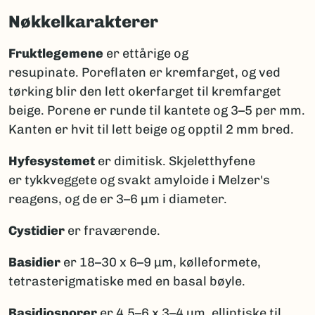
Nøkkelkarakterer
Fruktlegemene
er ettårige og
resupinate. Poreflaten er kremfarget, og ved
tørking blir den lett okerfarget til kremfarget
beige. Porene er runde til kantete og 3–5 per mm.
Kanten er hvit til lett beige og opptil 2 mm bred.
Hyfesystemet
er dimitisk. Skjeletthyfene
er tykkveggete og svakt amyloide i Melzer's
reagens, og de er 3–6 μm i diameter.
Cystidier
er fraværende.
Basidier
er 18–30 x 6–9 μm, kølleformete,
tetrasterigmatiske med en basal bøyle.
Basidiosporer
er 4,5–6 x 3–4 μm, elliptiske til