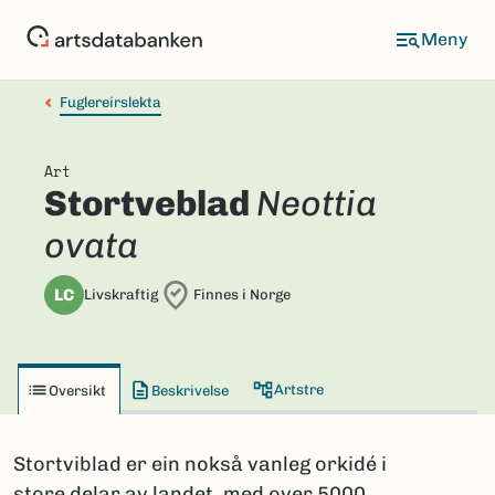
Hopp
til
hovedinnhold
Fuglereirslekta
Art
Stortveblad
Neottia
ovata
LC
Livskraftig
Finnes i Norge
Artstre
Oversikt
Beskrivelse
Stortviblad er ein nokså vanleg orkidé i
store delar av landet, med over 5000