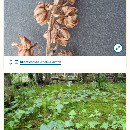
Stortveblad
Neottia ovata