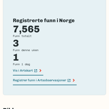
Registrerte funn i Norge
7,565
Funn totalt
3
Funn denne uken
1
Funn i dag
Vis i Artskart
(Ekstern lenke)
Registrer funn i Artsobservasjoner
(Ekstern lenke)
Failed
to