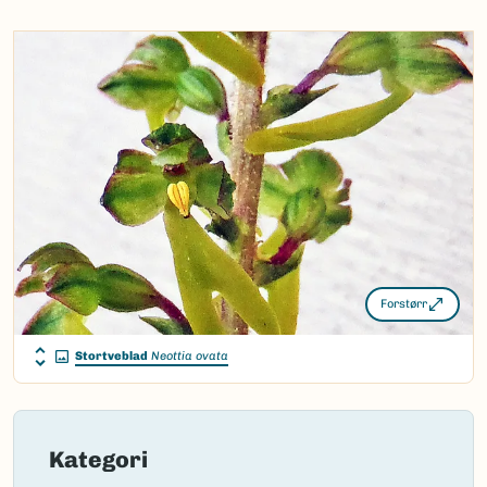
Bokmål:
stortveblad
Nynorsk:
stortviblad
Nordsamisk/Davvisámegiella:
guhkolašpárra
Vitenskapelig navn ID:
158631
Takson ID:
199396
(Ekstern lenke)
Gå til Nortaxa for flere detaljer
Forstørr
Stortveblad
Neottia ovata
Kategori