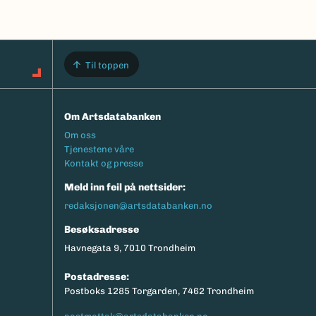
Til toppen
Om Artsdatabanken
Footermeny
Om oss
Tjenestene våre
Kontakt og presse
Meld inn feil på nettsider:
redaksjonen@artsdatabanken.no
Besøksadresse
Havnegata 9, 7010 Trondheim
Postadresse:
Postboks 1285 Torgarden, 7462 Trondheim