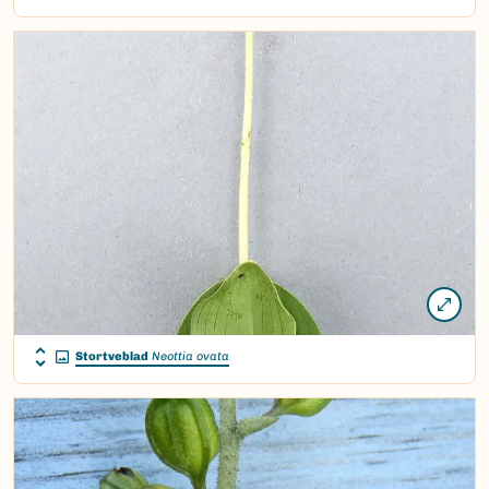
Stortveblad
Neottia ovata