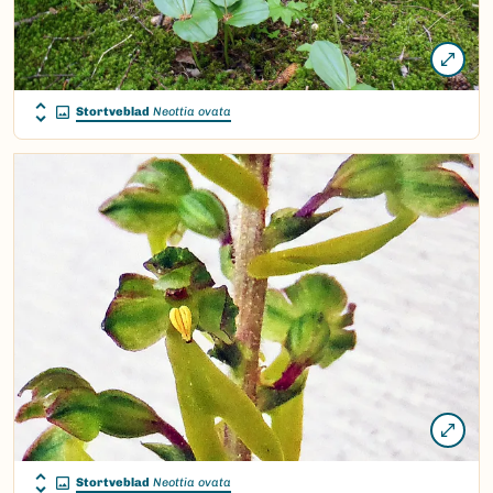
Stortveblad
Neottia ovata
Stortveblad
Neottia ovata