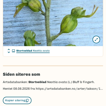
Stortveblad
Neottia ovata
Siden siteres som
Artsdatabanken:
Stortveblad
Neottia ovata
(L.) Bluff & Fingerh.
Hentet
08.08.2026
fra https://artsdatabanken.no/arter/takson/199396
Kopier sitering