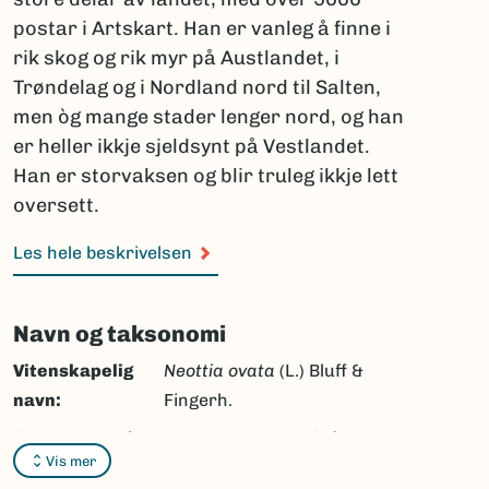
postar i Artskart. Han er vanleg å finne i
rik skog og rik myr på Austlandet, i
Trøndelag og i Nordland nord til Salten,
men òg mange stader lenger nord, og han
er heller ikkje sjeldsynt på Vestlandet.
Han er storvaksen og blir truleg ikkje lett
oversett.
Les hele beskrivelsen
Navn og taksonomi
Vitenskapelig
Neottia ovata
(L.) Bluff &
navn:
Fingerh.
Synonymer:
Listera ovata
(L.) R.Br.,
Ophrys
Vis mer
ovata
L.