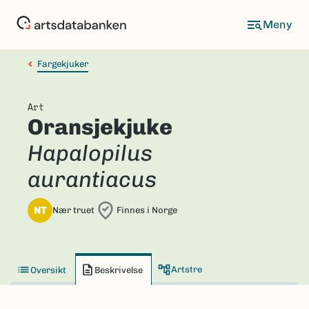
Hopp
til
hovedinnhold
Fargekjuker
Art
Oransjekjuke
Hapalopilus
aurantiacus
NT
Nær truet
Finnes i Norge
Artstre
Oversikt
Beskrivelse