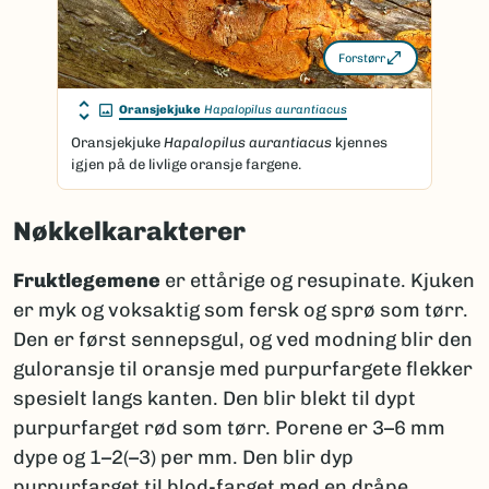
Forstørr
Oransjekjuke
Hapalopilus aurantiacus
Oransjekjuke
Hapalopilus aurantiacus
kjennes
igjen på de livlige oransje fargene.
Nøkkelkarakterer
Fruktlegemene
er ettårige og resupinate. Kjuken
er myk og voksaktig som fersk og sprø som tørr.
Den er først sennepsgul, og ved modning blir den
guloransje til oransje med purpurfargete flekker
spesielt langs kanten. Den blir blekt til dypt
purpurfarget rød som tørr. Porene er 3–6 mm
dype og 1–2(–3) per mm. Den blir dyp
purpurfarget til blod-farget med en dråpe