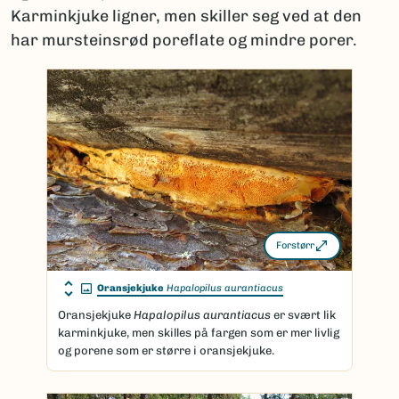
Karminkjuke ligner, men skiller seg ved at den
har mursteinsrød poreflate og mindre porer.
Forstørr
Oransjekjuke
Hapalopilus aurantiacus
Oransjekjuke
Hapalopilus aurantiacus
er svært lik
karminkjuke, men skilles på fargen som er mer livlig
og porene som er større i oransjekjuke.