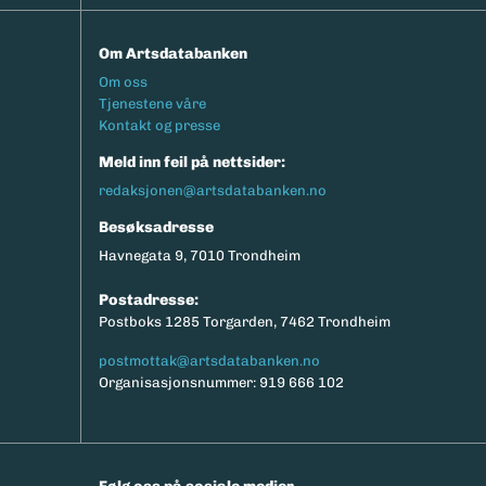
Om Artsdatabanken
Footermeny
Om oss
Tjenestene våre
Kontakt og presse
Meld inn feil på nettsider:
redaksjonen@artsdatabanken.no
Besøksadresse
Havnegata 9, 7010 Trondheim
Postadresse:
Postboks 1285 Torgarden, 7462 Trondheim
postmottak@artsdatabanken.no
Organisasjonsnummer: 919 666 102