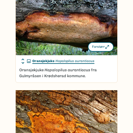
Forstørr
Oransjekjuke
Hapalopilus aurantiacus
Oransjekjuke
Hapalopilus aurantiacus
fra
Gulmyråsen i Krødsherad kommune.