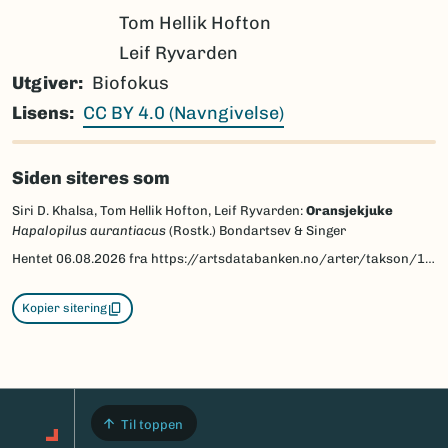
Tom Hellik Hofton
Leif Ryvarden
Utgiver
Biofokus
Lisens
CC BY 4.0 (Navngivelse)
Siden siteres som
Siri D. Khalsa, Tom Hellik Hofton, Leif Ryvarden:
Oransjekjuke
Hapalopilus aurantiacus
(Rostk.) Bondartsev & Singer
Hentet
06.08.2026
fra https://artsdatabanken.no/arter/takson/199371/beskrivelse
Kopier sitering
Til toppen