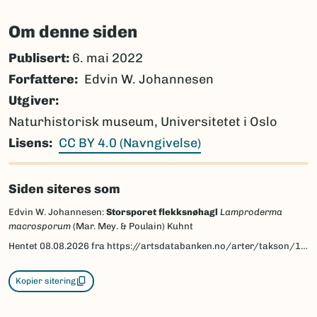
Om denne siden
Publisert:
6. mai 2022
Forfattere
Edvin W. Johannesen
Utgiver
Naturhistorisk museum, Universitetet i Oslo
Lisens
CC BY 4.0 (Navngivelse)
Siden siteres som
Edvin W. Johannesen:
Storsporet flekksnøhagl
Lamproderma
macrosporum
(Mar. Mey. & Poulain) Kuhnt
Hentet
08.08.2026
fra https://artsdatabanken.no/arter/takson/199289/beskrivelse
Kopier sitering