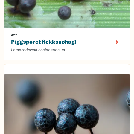
Art
Piggsporet flekksnøhagl
Lamproderma echinosporum