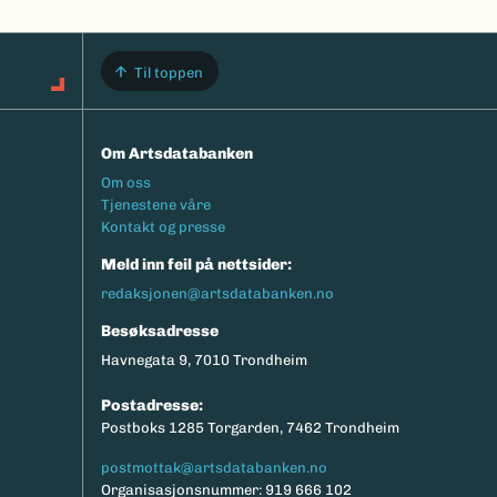
Til toppen
Om Artsdatabanken
Footermeny
Om oss
Tjenestene våre
Kontakt og presse
Meld inn feil på nettsider:
redaksjonen@artsdatabanken.no
Besøksadresse
Havnegata 9, 7010 Trondheim
Postadresse:
Postboks 1285 Torgarden, 7462 Trondheim
postmottak@artsdatabanken.no
Organisasjonsnummer: 919 666 102