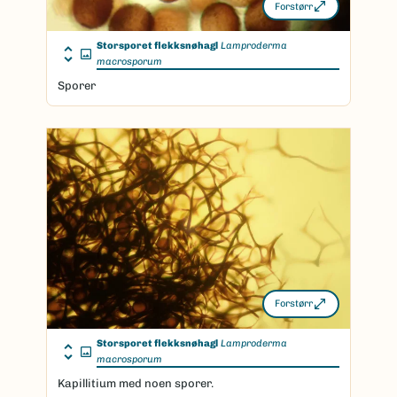
Forstørr
Storsporet flekksnøhagl
Lamproderma
macrosporum
Sporer
Forstørr
Storsporet flekksnøhagl
Lamproderma
macrosporum
Kapillitium med noen sporer.