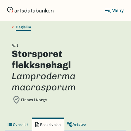
Hopp
til
hovedinnhold
Haglslim
Art
Storsporet
flekksnøhagl
Lamproderma
macrosporum
Finnes i Norge
Artstre
Oversikt
Beskrivelse