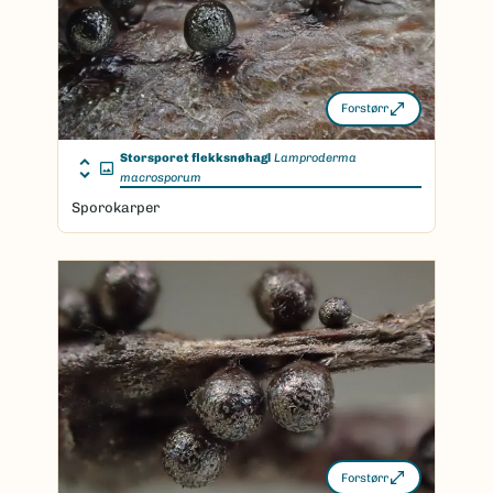
Forstørr
Storsporet flekksnøhagl
Lamproderma
macrosporum
Sporokarper
Forstørr