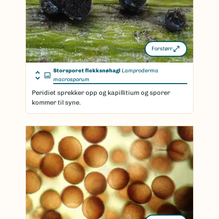
Forstørr
Storsporet flekksnøhagl
Lamproderma
macrosporum
Peridiet sprekker opp og kapillitium og sporer
kommer til syne.