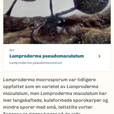
Art
Lamproderma pseudomaculatum
Lamproderma pseudomaculatum
Lamproderma macrosporum
var tidligere
oppfattet som en varietet av
Lamproderma
maculatum
, men
Lamproderma
maculatum
har
mer langskaftede, kuleformede sporokarper og
mindre sporer med små, tettstilte vorter.
Sporene er gjerne lysere på én side.