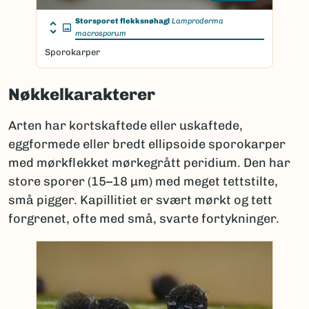
Storsporet flekksnøhagl
Lamproderma
macrosporum
Sporokarper
Nøkkelkarakterer
Arten har kortskaftede eller uskaftede,
eggformede eller bredt ellipsoide sporokarper
med mørkflekket mørkegrått peridium. Den har
store sporer (15–18 µm) med meget tettstilte,
små pigger. Kapillitiet er svært mørkt og tett
forgrenet, ofte med små, svarte fortykninger.