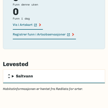
Funn denne uken
0
Funn i dag
Vis i Artskart
(Ekstern lenke)
Registrer funn i Artsobservasjoner
(Ekstern lenke)
Failed
to
Levested
load
map.
Saltvann
Habitatinformasjonen er hentet fra Rødlista for arter.