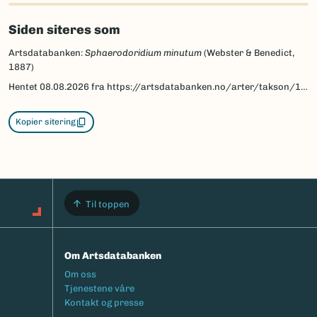
Siden siteres som
Artsdatabanken:
Sphaerodoridium minutum
(Webster & Benedict,
1887)
Hentet
08.08.2026
fra https://artsdatabanken.no/arter/takson/198938
Kopier sitering
Til toppen
Om Artsdatabanken
Footermeny
Om oss
Tjenestene våre
Kontakt og presse