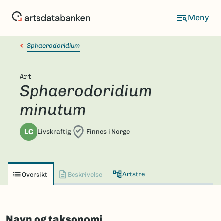
Hopp
til
hovedinnhold
Sphaerodoridium
Art
Sphaerodoridium
minutum
LC
Livskraftig
Finnes i Norge
Artstre
Oversikt
Beskrivelse
Navn og taksonomi