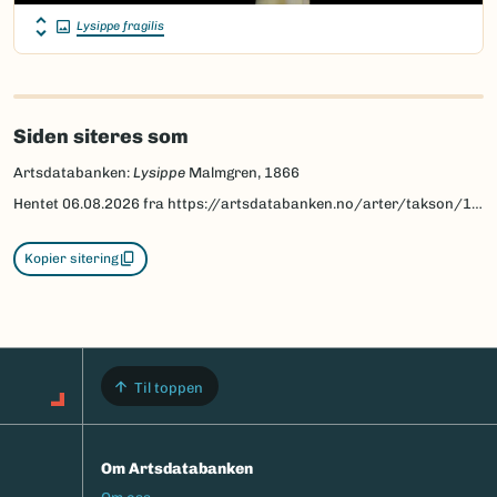
Lysippe fragilis
Siden siteres som
Artsdatabanken:
Lysippe
Malmgren, 1866
Hentet
06.08.2026
fra https://artsdatabanken.no/arter/takson/197761
Kopier sitering
Til toppen
Om Artsdatabanken
Footermeny