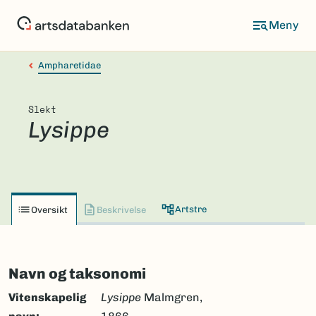
Hopp
til
hovedinnhold
Ampharetidae
Slekt
Lysippe
Artstre
Oversikt
Beskrivelse
Navn og taksonomi
Vitenskapelig
Lysippe
Malmgren,