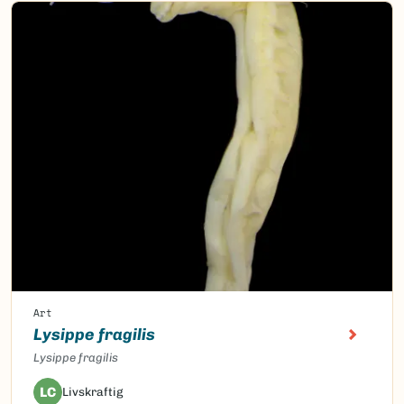
Art
Lysippe fragilis
Lysippe fragilis
LC
Livskraftig