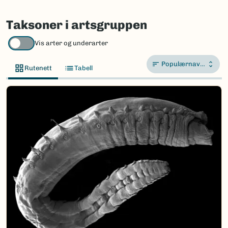
Taksoner i artsgruppen
Vis arter og underarter
Populærnavn A-Å
Rutenett
Tabell