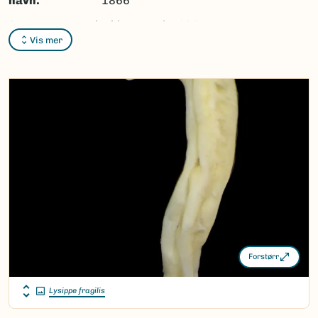
navn:
1866
Synonymer:
Lysippides
Hessle, 1917
Vis mer
Bokmål:
Ingen
Nynorsk:
Ingen
Nordsamisk/Davvisámegiella:
Ingen
Vitenskapelig navn ID:
51238
Takson ID:
197761
(Ekstern lenke)
Gå til Nortaxa for flere detaljer
Forstørr
Lysippe fragilis