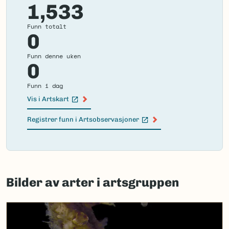
1,533
Funn totalt
0
Funn denne uken
0
Funn i dag
Vis i Artskart
(Ekstern lenke)
Registrer funn i Artsobservasjoner
(Ekstern lenke)
Failed
to
Bilder av arter i artsgruppen
load
map.