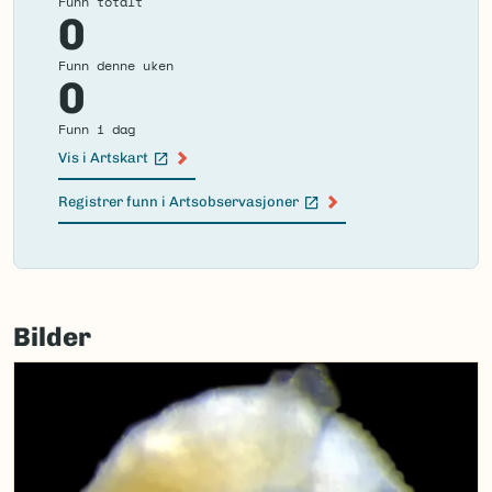
Funn totalt
0
Funn denne uken
0
Funn i dag
Vis i Artskart
(Ekstern lenke)
Registrer funn i Artsobservasjoner
(Ekstern lenke)
Failed
to
Bilder
load
map.