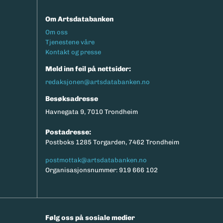
Om Artsdatabanken
Footermeny
Om oss
Tjenestene våre
Kontakt og presse
Meld inn feil på nettsider:
redaksjonen@artsdatabanken.no
Besøksadresse
Havnegata 9, 7010 Trondheim
Postadresse:
Postboks 1285 Torgarden, 7462 Trondheim
postmottak@artsdatabanken.no
Organisasjonsnummer: 919 666 102
Følg oss på sosiale medier