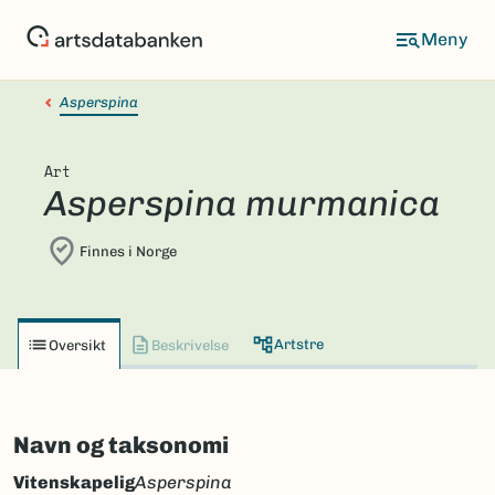
Hopp
til
hovedinnhold
Asperspina
Art
Asperspina murmanica
Finnes i Norge
Artstre
Oversikt
Beskrivelse
Navn og taksonomi
Vitenskapelig
Asperspina