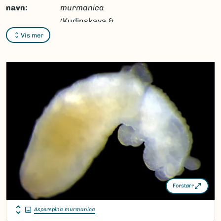
navn:
murmanica
(Kudinskaya &
Minichev, 1978)
Vis mer
Synonymer:
Ingen
Bokmål:
Ingen
Nynorsk:
Ingen
Nordsamisk/Davvisámegiella:
Ingen
Vitenskapelig navn ID:
211770
Takson ID:
197541
(Ekstern lenke)
Gå til Nortaxa for flere detaljer
Forstørr
Asperspina murmanica