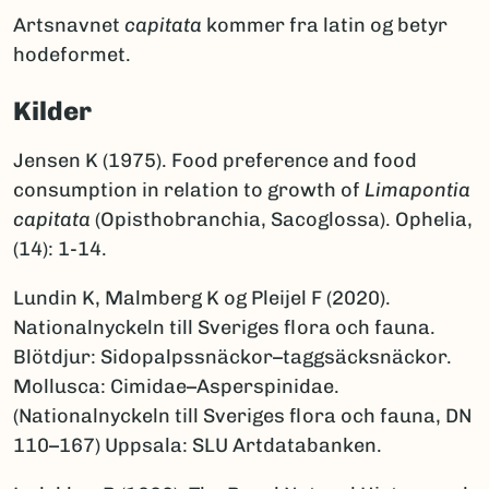
Artsnavnet
capitata
kommer fra latin og betyr
hodeformet.
Kilder
Jensen K (1975). Food preference and food
consumption in relation to growth of
Limapontia
capitata
(Opisthobranchia, Sacoglossa). Ophelia,
(14): 1-14.
Lundin K, Malmberg K og Pleijel F (2020).
Nationalnyckeln till Sveriges flora och fauna.
Blötdjur: Sidopalpssnäckor–taggsäcksnäckor.
Mollusca: Cimidae–Asperspinidae.
(Nationalnyckeln till Sveriges flora och fauna, DN
110–167) Uppsala: SLU Artdatabanken.