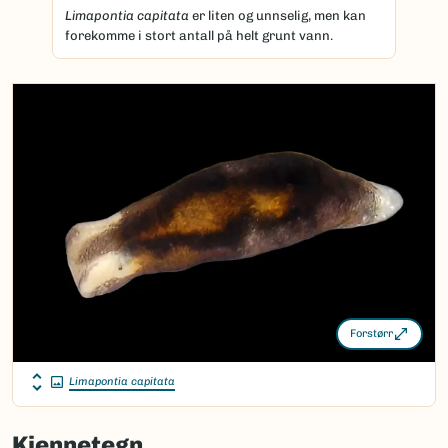
Limapontia capitata
er liten og unnselig, men kan
forekomme i stort antall på helt grunt vann.
Forstørr
Limapontia capitata
Kjennetegn