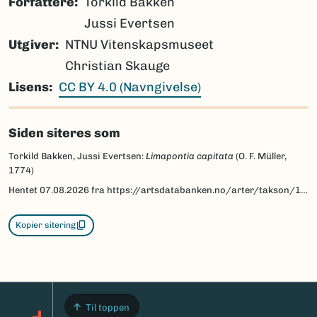
Forfattere
Torkild Bakken
Jussi Evertsen
Utgiver
NTNU Vitenskapsmuseet
Christian Skauge
Lisens
CC BY 4.0 (Navngivelse)
Siden siteres som
Torkild Bakken, Jussi Evertsen:
Limapontia capitata
(O. F. Müller,
1774)
Hentet
07.08.2026
fra https://artsdatabanken.no/arter/takson/197167/beskrivelse
Kopier sitering
Til toppen