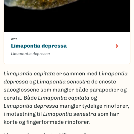
Art
Limapontia depressa
Limapontia depressa
Limapontia capitata
er sammen med
Limapontia
depressa
og
Limapontia senestra
de eneste
sacoglossene som mangler både parapodier og
cerata. Både
Limapontia capitata
og
Limapontia depressa
mangler tydelige rinoforer,
i motsetning til
Limapontia senestra
som har
korte og fingerformede rinoforer.