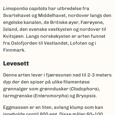
Limapontia capitata
har utbredelse fra
Svartehavet og Middelhavet, nordover langs den
engelske kanalen, de Britiske øyer, Færøyene,
Island, den svenske vestkysten og nordover til
Kvitsjøen. Langs norskekysten er arten funnet
fra Oslofjorden til Vestlandet, Lofoten og i
Finnmark.
Levesett
Denne arten lever i fjæresonen ned til 2-3 meters
dyp der den spiser på ulike filamentøse
grønnalger som grønndusker (
Cladophora
),
tarmgrønske (
Enteromorpha
) og
Bryopsis
.
Eggmassen er en liten, avlang klump som kan
inneholde opptil 800 egg. Disse måler 60–100