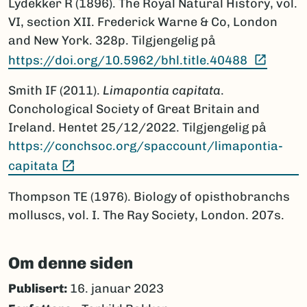
Lydekker R (1896). The Royal Natural History, vol.
VI, section XII. Frederick Warne & Co, London
and New York. 328p. Tilgjengelig på
(Ekste
https://doi.org/10.5962/bhl.title.40488
Smith IF (2011).
Limapontia capitata
.
Conchological Society of Great Britain and
Ireland. Hentet 25/12/2022. Tilgjengelig på
https://conchsoc.org/spaccount/limapontia-
(Ekstern lenke)
capitata
Thompson TE (1976). Biology of opisthobranchs
molluscs, vol. I. The Ray Society, London. 207s.
Om denne siden
Publisert:
16. januar 2023