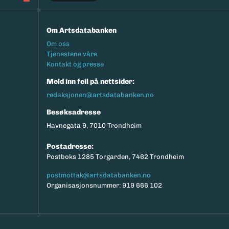
Om Artsdatabanken
Footermeny
Om oss
Tjenestene våre
Kontakt og presse
Meld inn feil på nettsider:
redaksjonen@artsdatabanken.no
Besøksadresse
Havnegata 9, 7010 Trondheim
Postadresse:
Postboks 1285 Torgarden, 7462 Trondheim
postmottak@artsdatabanken.no
Organisasjonsnummer: 919 666 102