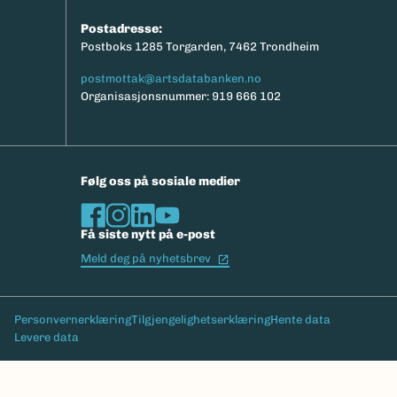
Postadresse:
Postboks 1285 Torgarden, 7462 Trondheim
postmottak@artsdatabanken.no
Organisasjonsnummer: 919 666 102
Følg oss på sosiale medier
Få siste nytt på e-post
(Ekstern lenke)
Meld deg på nyhetsbrev
Bunntekst
Personvernerklæring
Tilgjengelighetserklæring
Hente data
Levere data