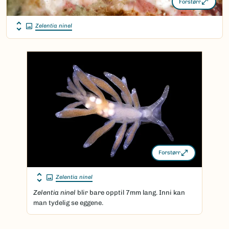
Forstørr
Zelentia ninel
Forstørr
Zelentia ninel
Zelentia ninel
blir bare opptil 7mm lang. Inni kan
man tydelig se eggene.