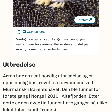
Forstørr
Zelentia ninel
Vanligvis er arten rød i fargen, men en gulgrønn
variant kan forekomme. Her er den avbildet på
mosdyr – men føden er hydrozoer.
Utbredelse
Arten har en rent nordlig utbredelse og er
opprinnelig beskrevet fra farvannene ved
Murmansk i Barentshavet. Den ble funnet for
første gang i Norge i 2019 i Altafjorden. Etter
dette er den over tid funnet flere ganger på ulike
lokaliteter rundt Tromsø.