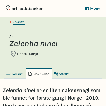
Hopp
til
hovedinnhold
Zelentia
Art
Zelentia ninel
Finnes i Norge
Artstre
Oversikt
Beskrivelse
Zelentia ninel
er en liten nakensnegl som
ble funnet for første gang i Norge i 2019.
Den lever blant alger på hardbunn på