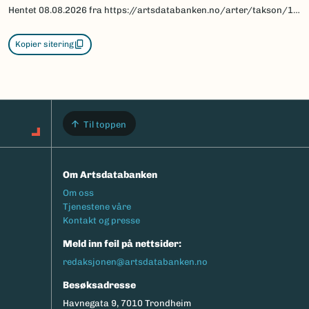
Hentet
08.08.2026
fra https://artsdatabanken.no/arter/takson/190141/beskrivelse
Kopier sitering
Til toppen
Om Artsdatabanken
Footermeny
Om oss
Tjenestene våre
Kontakt og presse
Meld inn feil på nettsider:
redaksjonen@artsdatabanken.no
Besøksadresse
Havnegata 9, 7010 Trondheim