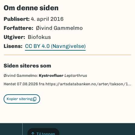
Om denne siden
Publisert:
4. april 2016
Forfattere
Øivind Gammelmo
Utgiver
Biofokus
Lisens
CC BY 4.0 (Navngivelse)
Siden siteres som
Øivind Gammelmo:
Kystrovfluer
Leptarthrus
Hentet
07.08.2026
fra https://artsdatabanken.no/arter/takson/18960/beskrivelse
Kopier sitering
Til toppen