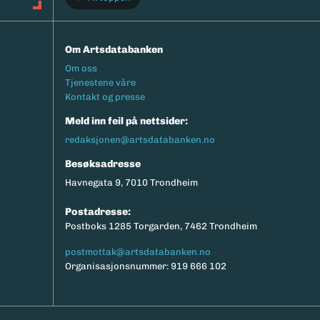
Om Artsdatabanken
Footermeny
Om oss
Tjenestene våre
Kontakt og presse
Meld inn feil på nettsider:
redaksjonen@artsdatabanken.no
Besøksadresse
Havnegata 9, 7010 Trondheim
Postadresse:
Postboks 1285 Torgarden, 7462 Trondheim
postmottak@artsdatabanken.no
Organisasjonsnummer: 919 666 102