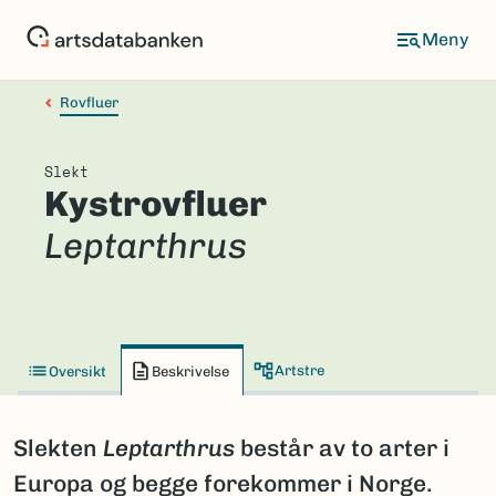
Hopp
til
hovedinnhold
Rovfluer
Slekt
Kystrovfluer
Leptarthrus
Artstre
Oversikt
Beskrivelse
Slekten
Leptarthrus
består av to arter i
Europa og begge forekommer i Norge.