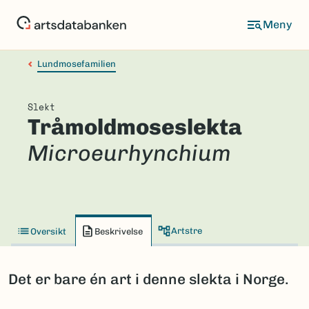
Hopp
til
hovedinnhold
Lundmosefamilien
Slekt
Tråmoldmoseslekta
Microeurhynchium
Artstre
Oversikt
Beskrivelse
Det er bare én art i denne slekta i Norge.