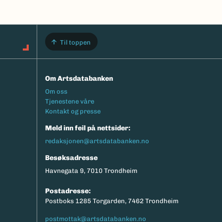
Til toppen
Om Artsdatabanken
Footermeny
Om oss
Tjenestene våre
Kontakt og presse
Meld inn feil på nettsider:
redaksjonen@artsdatabanken.no
Besøksadresse
Havnegata 9, 7010 Trondheim
Postadresse:
Postboks 1285 Torgarden, 7462 Trondheim
postmottak@artsdatabanken.no