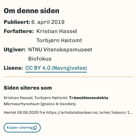
Om denne siden
Publisert:
8. april 2019
Forfattere
Kristian Hassel
Torbjørn Høitomt
Utgiver
NTNU Vitenskapsmuseet
Biofokus
Lisens
CC BY 4.0 (Navngivelse)
Siden siteres som
Kristian Hassel, Torbjørn Høitomt:
Tråmoldmoseslekta
Microeurhynchium
Ignatov & Vanderp.
Hentet
08.08.2026
fra https://artsdatabanken.no/arter/takson/189430/beskrivelse
Kopier sitering