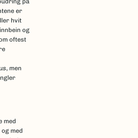
pudring på
tene er
ler hvit
innbein og
om oftest
re
us
, men
angler
ne med
g og med