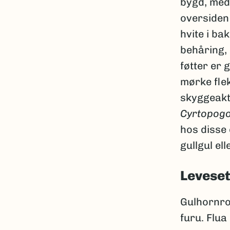
bygd, med
oversiden
hvite i ba
behåring,
føtter er 
mørke flek
skyggeakt
Cyrtopogo
hos disse
gullgul ell
Leveset
Gulhornro
furu. Flua