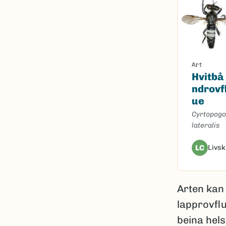
Art
Hvitbå
ndrovf
ue
Cyrtopog
lateralis
LC
Livsk
Arten kan
lapprovfl
beina hels