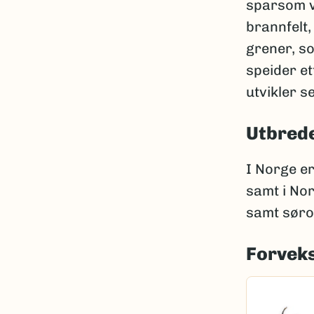
sparsom ve
brannfelt,
grener, so
speider et
utvikler s
Utbred
I Norge er
samt i Nor
samt søro
Forveks