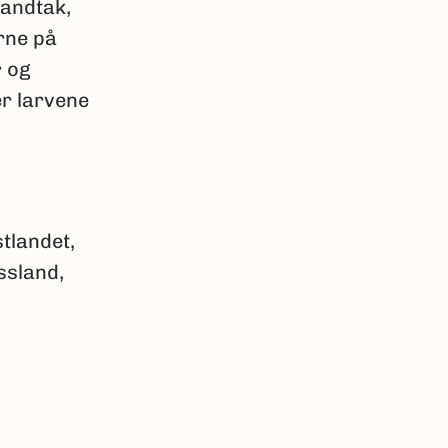
sandtak,
rne på
r og
er larvene
tlandet,
ssland,