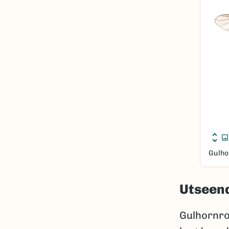
Gulho
Utseen
Gulhornrov