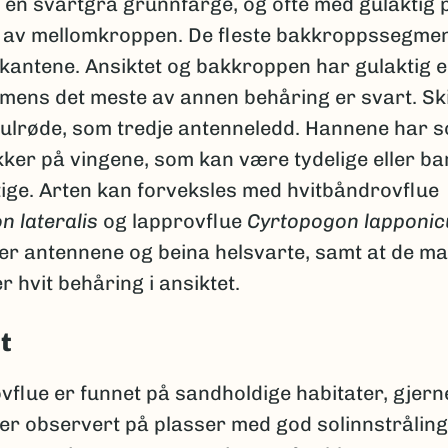
 en svartgrå grunnfarge, og ofte med gulaktig 
 av mellomkroppen. De fleste bakkroppssegmen
kkantene. Ansiktet og bakkroppen har gulaktig el
 mens det meste av annen behåring er svart. Sk
gulrøde, som tredje antenneledd. Hannene har s
ker på vingene, som kan være tydelige eller ba
ige. Arten kan forveksles med hvitbåndrovflue
n lateralis
og lapprovflue
Cyrtopogon lapponic
 er antennene og beina helsvarte, samt at de m
er hvit behåring i ansiktet.
t
vflue er funnet på sandholdige habitater, gjer
 er observert på plasser med god solinnstrålin