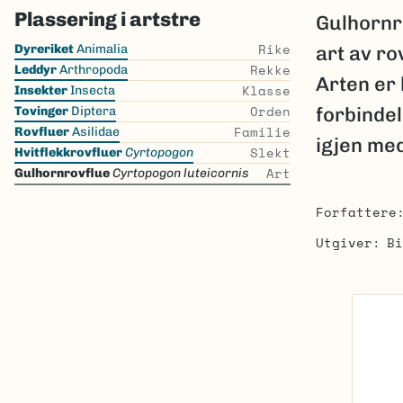
Plassering i artstre
Gulhornr
Skip
Rike
Dyreriket
Animalia
art av ro
the
Rekke
Leddyr
Arthropoda
Arten er 
list
Klasse
Insekter
Insecta
Orden
forbindel
Tovinger
Diptera
Familie
Rovfluer
Asilidae
igjen med
Slekt
Hvitflekkrovfluer
Cyrtopogon
Art
Gulhornrovflue
Cyrtopogon luteicornis
Forfattere
Utgiver
Bi