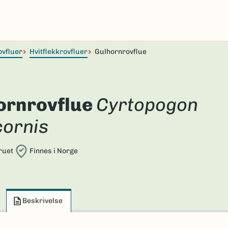
ovfluer
Hvitflekkrovfluer
Gulhornrovflue
ornrovflue
Cyrtopogon
cornis
ruet
Finnes i Norge
Beskrivelse