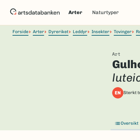
Hopp
til
Arter
Naturtyper
hovedinnhold
Forside
Arter
Dyreriket
Leddyr
Insekter
Tovinger
R
Art
Gulh
lutei
EN
Sterkt t
Oversikt