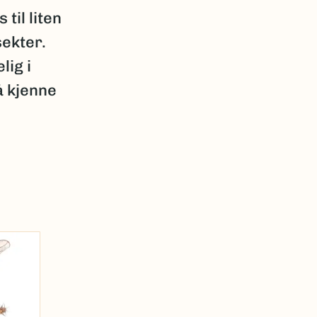
til liten
sekter.
lig i
å kjenne