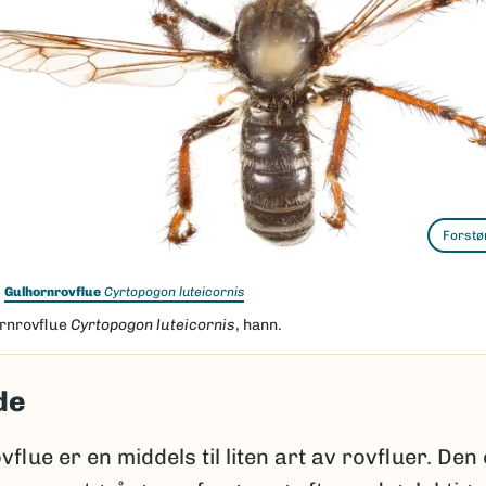
Forstø
Gulhornrovflue
Cyrtopogon luteicornis
rnrovflue
Cyrtopogon luteicornis
, hann.
de
flue er en middels til liten art av rovfluer. Den 