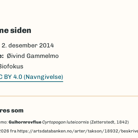
ne siden
2. desember 2014
e
Øivind Gammelmo
Biofokus
C BY 4.0 (Navngivelse)
eres som
lmo:
Gulhornrovflue
Cyrtopogon luteicornis
(Zetterstedt, 1842)
2026
fra https://artsdatabanken.no/arter/takson/18932/beskriv