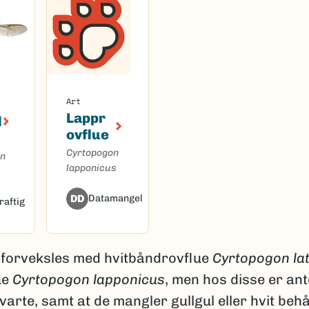
Art
Lappr
l
ovflue
Cyrtopogon
on
lapponicus
DD
Datamangel
raftig
 forveksles med hvitbåndrovflue
Cyrtopogon lat
ue
Cyrtopogon lapponicus
, men hos disse er an
varte, samt at de mangler gullgul eller hvit behå