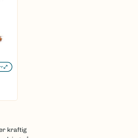
rr
er kraftig