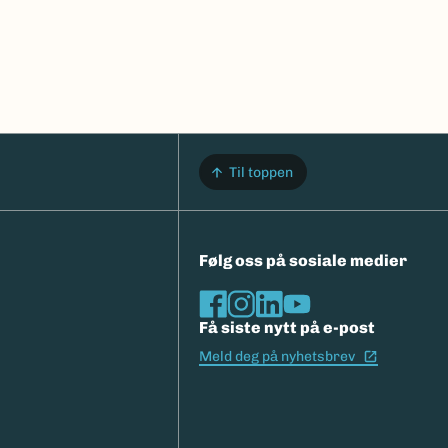
Til toppen
Følg oss på sosiale medier
Få siste nytt på e-post
(Ekstern l
Meld deg på nyhetsbrev