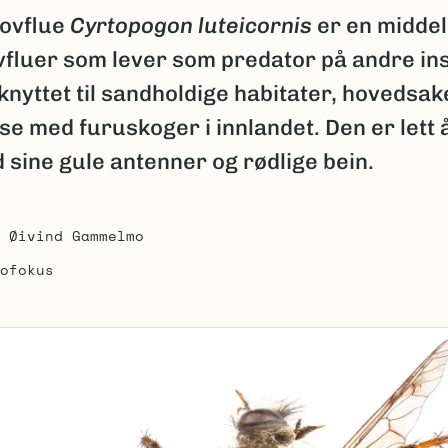
ovflue
Cyrtopogon luteicornis
er en middels 
vfluer som lever som predator på andre in
knyttet til sandholdige habitater, hovedsake
se med furuskoger i innlandet. Den er lett 
 sine gule antenner og rødlige bein.
Øivind Gammelmo
ofokus