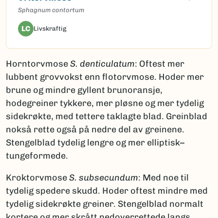
Sphagnum contortum
LC
Livskraftig
Horntorvmose
S. denticulatum
: Oftest mer
lubbent grovvokst enn flotorvmose. Hoder mer
brune og mindre gyllent brunoransje,
hodegreiner tykkere, mer pløsne og mer tydelig
sidekrøkte, med tettere taklagte blad. Greinblad
nokså rette også på nedre del av greinene.
Stengelblad tydelig lengre og mer elliptisk–
tungeformede.
Kroktorvmose
S. subsecundum
: Med noe til
tydelig spedere skudd. Hoder oftest mindre med
tydelig sidekrøkte greiner. Stengelblad normalt
kortere og mer skrått nedoverrettede langs