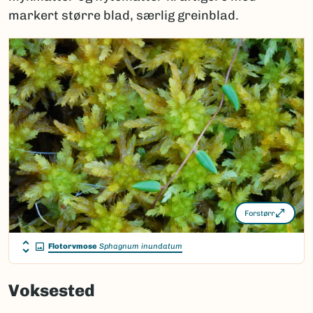
markert større blad, særlig greinblad.
Forstørr
Flotorvmose
Sphagnum inundatum
Voksested