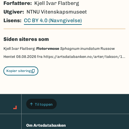
Forfattere
Kjell Ivar Flatberg
Utgiver
NTNU Vitenskapsmuseet
Lisens
CC BY 4.0 (Navngivelse)
Siden siteres som
Kjell Ivar Flatberg:
Flotorvmose
Sphagnum inundatum
Russow
Hentet
08.08.2026
fra https://artsdatabanken.no/arter/takson/188855/beskrivelse
Kopier sitering
Til toppen
Om Artsdatabanken