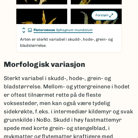
Forstørr
Flotorvmose
Sphagnum inundatum
Arten er sterkt variabel i skudd-, hode-, grein- og
bladstørrelse.
Morfologisk variasjon
Sterkt variabel i skudd-, hode-, grein- og
bladstørrelse. Mellom- og yttergreinene i hodet
er oftest tilnærmet rette på de fleste
voksesteder, men kan også være tydelig
sidekrøkte, f.eks. i intermediær kildemyr og svak
grunnkilde i NoBo. Skudd i høy fastmattemyr
spede med korte grein- og stengelblad, i
mykmatter og flytematter kraftigere med