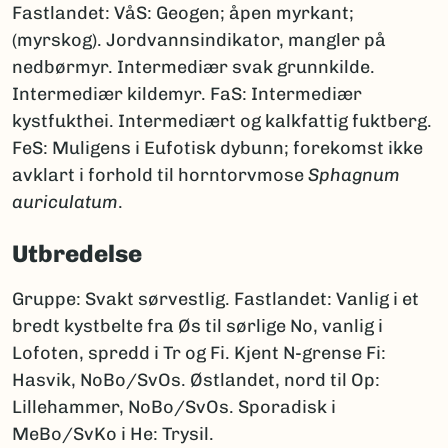
Fastlandet: VåS: Geogen; åpen myrkant;
(myrskog). Jordvannsindikator, mangler på
nedbørmyr. Intermediær svak grunnkilde.
Intermediær kildemyr. FaS: Intermediær
kystfukthei. Intermediært og kalkfattig fuktberg.
FeS: Muligens i Eufotisk dybunn; forekomst ikke
avklart i forhold til horntorvmose
Sphagnum
auriculatum
.
Utbredelse
Gruppe: Svakt sørvestlig. Fastlandet: Vanlig i et
bredt kystbelte fra Øs til sørlige No, vanlig i
Lofoten, spredd i Tr og Fi. Kjent N-grense Fi:
Hasvik, NoBo/SvOs. Østlandet, nord til Op:
Lillehammer, NoBo/SvOs. Sporadisk i
MeBo/SvKo i He: Trysil.