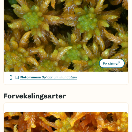
Forstørr
Flotorvmose
Sphagnum inundatum
Forvekslingsarter