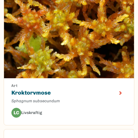
Art
Kroktorvmose
Sphagnum subsecundum
LC
Livskraftig