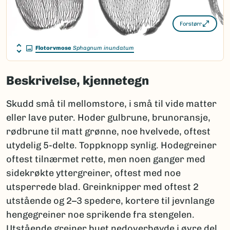
Forstørr
Flotorvmose
Sphagnum inundatum
Beskrivelse, kjennetegn
Skudd små til mellomstore, i små til vide matter
eller lave puter. Hoder gulbrune, brunoransje,
rødbrune til matt grønne, noe hvelvede, oftest
utydelig 5-delte. Toppknopp synlig. Hodegreiner
oftest tilnærmet rette, men noen ganger med
sidekrøkte yttergreiner, oftest med noe
utsperrede blad. Greinknipper med oftest 2
utstående og 2–3 spedere, kortere til jevnlange
hengegreiner noe sprikende fra stengelen.
Utstående greiner buet nedoverbøyde i øvre del.