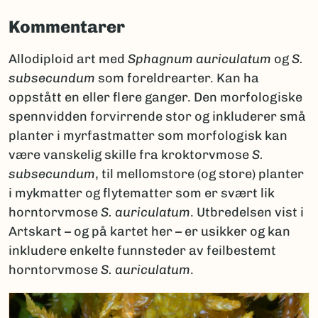
Kommentarer
Allodiploid art med
Sphagnum auriculatum
og
S.
subsecundum
som foreldrearter. Kan ha
oppstått en eller flere ganger. Den morfologiske
spennvidden forvirrende stor og inkluderer små
planter i myrfastmatter som morfologisk kan
være vanskelig skille fra kroktorvmose
S.
subsecundum
, til mellomstore (og store) planter
i mykmatter og flytematter som er svært lik
horntorvmose
S.
auriculatum
. Utbredelsen vist i
Artskart – og på kartet her – er usikker og kan
inkludere enkelte funnsteder av feilbestemt
horntorvmose
S. auriculatum
.