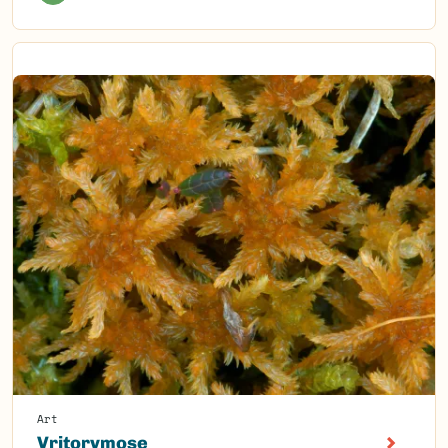
Art
Vritorvmose