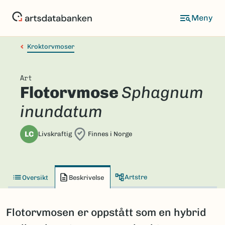
Hopp
til
hovedinnhold
Kroktorvmoser
Art
Flotorvmose
Sphagnum
inundatum
LC
Livskraftig
Finnes i Norge
Artstre
Oversikt
Beskrivelse
Flotorvmosen er oppstått som en hybrid