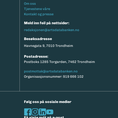
Footermeny
Om oss
Tjenestene våre
Kontakt og presse
Meld inn feil på nettsider:
redaksjonen@artsdatabanken.no
Besøksadresse
Havnegata 9, 7010 Trondheim
Postadresse:
Postboks 1285 Torgarden, 7462 Trondheim
postmottak@artsdatabanken.no
Organisasjonsnummer: 919 666 102
Følg oss på sosiale medier
Få siste nytt på e-post