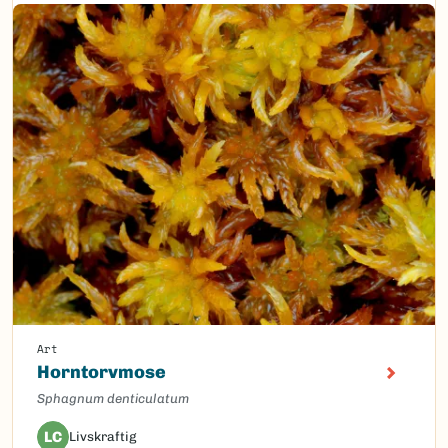
Art
Horntorvmose
Sphagnum denticulatum
LC
Livskraftig