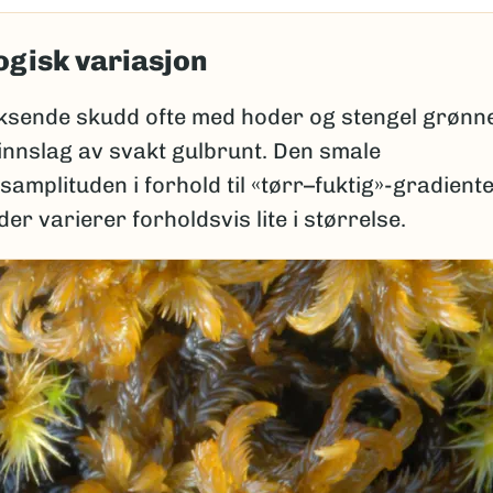
gisk variasjon
sende skudd ofte med hoder og stengel grønn
 innslag av svakt gulbrunt. Den smale
amplituden i forhold til «tørr–fuktig»-gradiente
r varierer forholdsvis lite i størrelse.