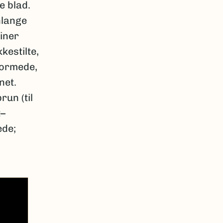
e blad.
nlange
iner
kestilte,
formede,
net.
run (til
t–
ede;