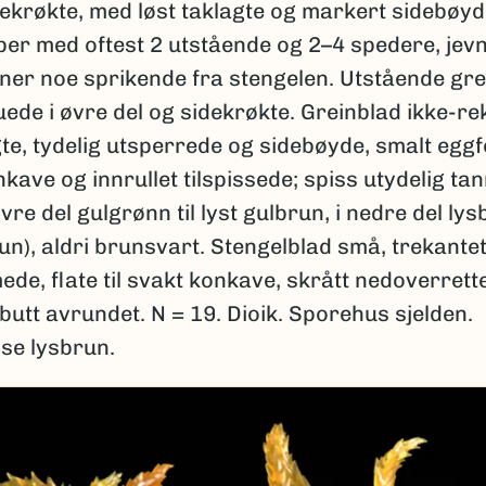
dekrøkte, med løst taklagte og markert sidebøyd
per med oftest 2 utstående og 2–4 spedere, jev
ner noe sprikende fra stengelen. Utstående gre
de i øvre del og sidekrøkte. Greinblad ikke-rek
gte, tydelig utsperrede og sidebøyde, smalt egg
nkave og innrullet tilspissede; spiss utydelig tan
vre del gulgrønn til lyst gulbrun, i nedre del lysb
un), aldri brunsvart. Stengelblad små, trekante
de, flate til svakt konkave, skrått nedoverrett
butt avrundet. N = 19. Dioik. Sporehus sjelden.
e lysbrun.