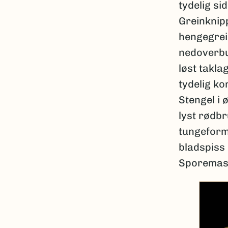
tydelig si
Greinknip
hengegrei
nedoverbue
løst takla
tydelig ko
Stengel i ø
lyst rødbr
tungeforme
bladspiss 
Sporemass