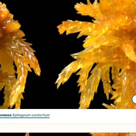
rvmose
Sphagnum contortum