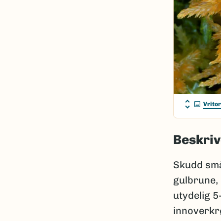
Vrito
Beskriv
Skudd små 
gulbrune, 
utydelig 5
innoverkrø