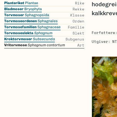
Skip
Rike
Planteriket
Plantae
hodegrei
the
Rekke
Bladmoser
Bryophyta
kalkkrev
list
Klasse
Torvmoser
Sphagnopsida
Orden
Torvmoseordenen
Sphagnales
Familie
Torvmosefamilien
Sphagnaceae
Forfattere
Slekt
Torvmoseslekta
Sphagnum
Subgenus
Kroktorvmoser
Subsecunda
Utgiver
NT
Art
Vritorvmose
Sphagnum contortum