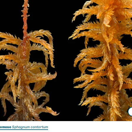
rvmose
Sphagnum contortum