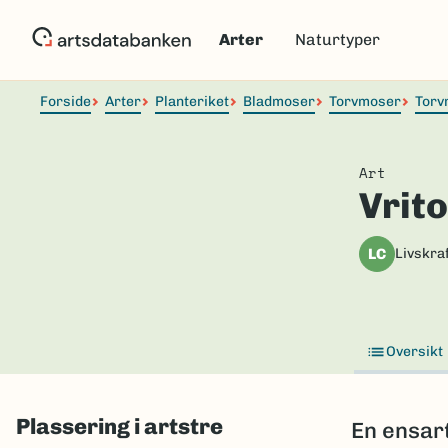
Hopp
til
Arter
Naturtyper
hovedinnhold
Forside
Arter
Planteriket
Bladmoser
Torvmoser
Torv
Art
Vrit
LC
Livskraf
Oversikt
Plassering i artstre
En ensar