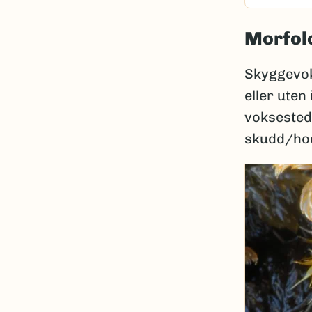
Morfolo
Skyggevok
eller uten
voksesteds
skudd/hode