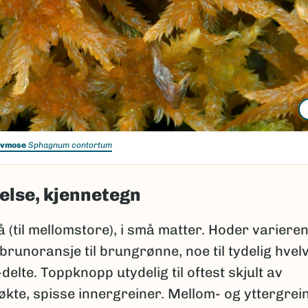
rvmose
Sphagnum contortum
else, kjennetegn
(til mellomstore), i små matter. Hoder variere
brunoransje til brungrønne, noe til tydelig hvel
-delte. Toppknopp utydelig til oftest skjult av
kte, spisse innergreiner. Mellom- og yttergrein