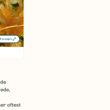
Forstørr
nde
vede,
er oftest