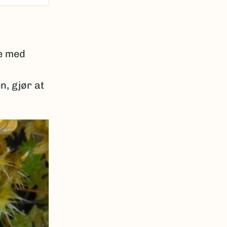
e med
n, gjør at