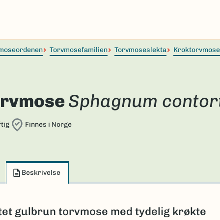
moseordenen
Torvmosefamilien
Torvmoseslekta
Kroktorvmose
orvmose
Sphagnum conto
tig
Finnes i Norge
Beskrivelse
tet gulbrun torvmose med tydelig krøkte