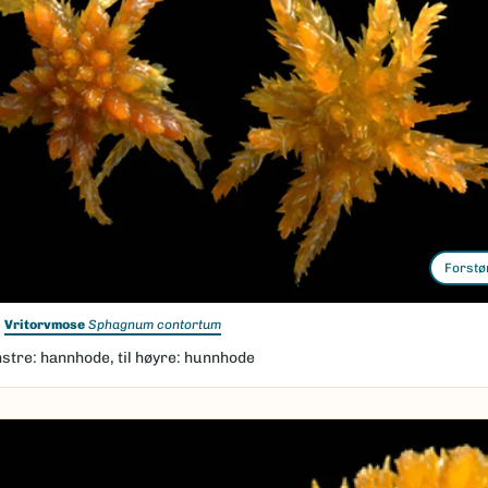
Forstø
Vritorvmose
Sphagnum contortum
nstre: hannhode, til høyre: hunnhode