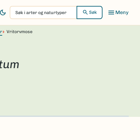
Søk
Søk
i
arter
r
Vritorvmose
og
naturtyper
rtum