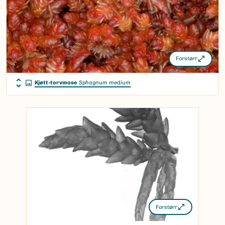
Forstørr
Kjøtt-torvmose
Sphagnum medium
Forstørr