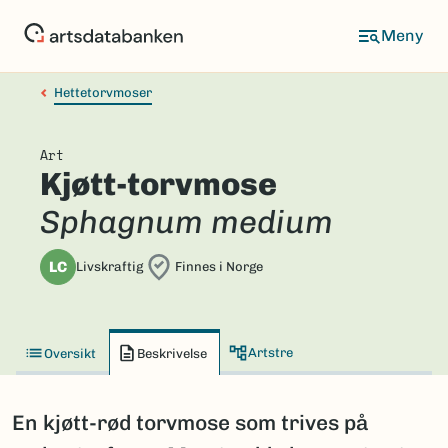
Hopp
til
hovedinnhold
Hettetorvmoser
Art
Kjøtt-torvmose
Sphagnum medium
LC
Livskraftig
Finnes i Norge
Artstre
Oversikt
Beskrivelse
En kjøtt-rød torvmose som trives på