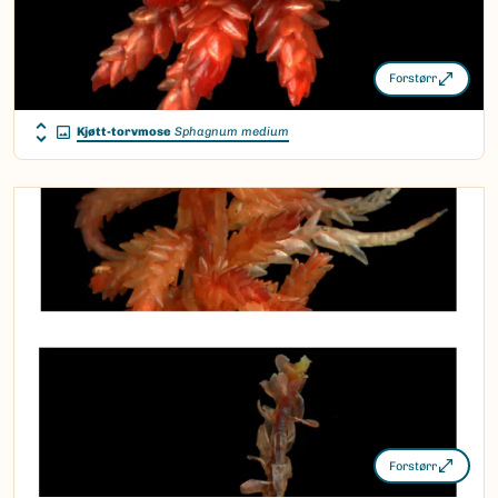
Forstørr
Kjøtt-torvmose
Sphagnum medium
Forstørr