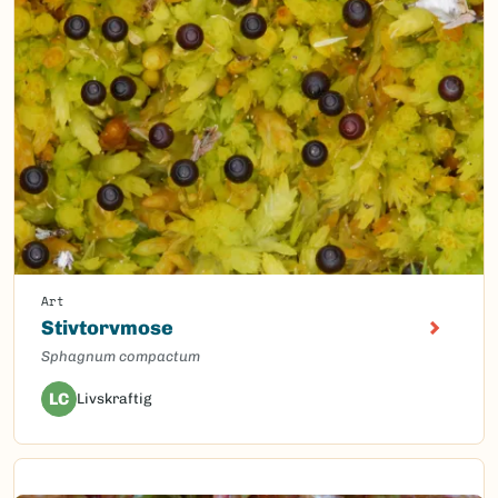
Art
Stivtorvmose
Sphagnum compactum
LC
Livskraftig