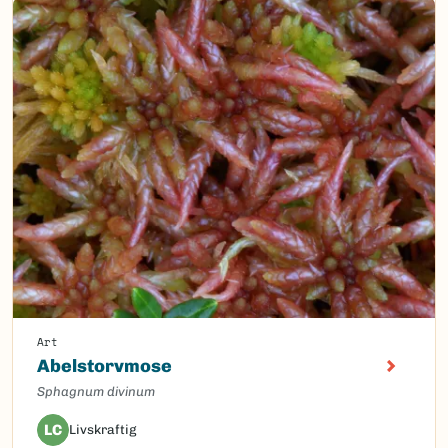
Art
Abelstorvmose
Sphagnum divinum
LC
Livskraftig