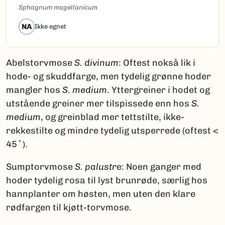
Sphagnum magellanicum
NA
Ikke egnet
Abelstorvmose
S. divinum
: Oftest nokså lik i
hode- og skuddfarge, men tydelig grønne hoder
mangler hos
S. medium
. Yttergreiner i hodet og
utstående greiner mer tilspissede enn hos
S.
medium
, og greinblad mer tettstilte, ikke-
rekkestilte og mindre tydelig utsperrede (oftest <
45˚).
Sumptorvmose
S. palustr
e: Noen ganger med
hoder tydelig rosa til lyst brunrøde, særlig hos
hannplanter om høsten, men uten den klare
rødfargen til kjøtt-torvmose.