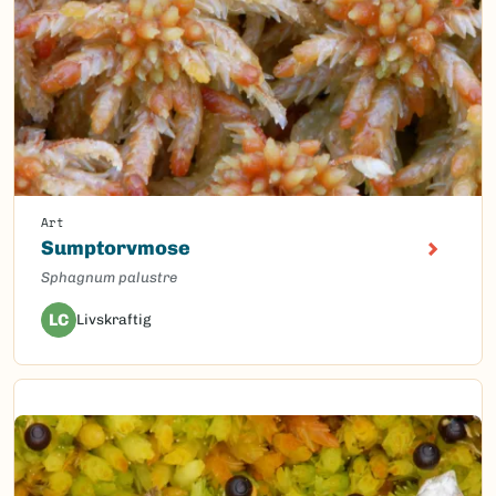
Art
Sumptorvmose
Sphagnum palustre
LC
Livskraftig