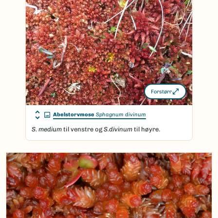
Forstørr
Abelstorvmose
Sphagnum divinum
S. medium
til venstre og
S.divinum
til høyre.