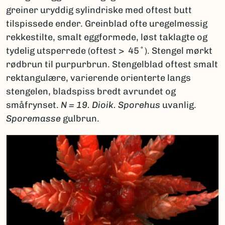
greiner uryddig sylindriske med oftest butt
tilspissede ender. Greinblad ofte uregelmessig
rekkestilte, smalt eggformede, løst taklagte og
tydelig utsperrede (oftest > 45˚). Stengel mørkt
rødbrun til purpurbrun. Stengelblad oftest smalt
rektangulære, varierende orienterte langs
stengelen, bladspiss bredt avrundet og
småfrynset.
N = 19.
Dioik.
Sporehus
uvanlig.
Sporemasse
gulbrun.