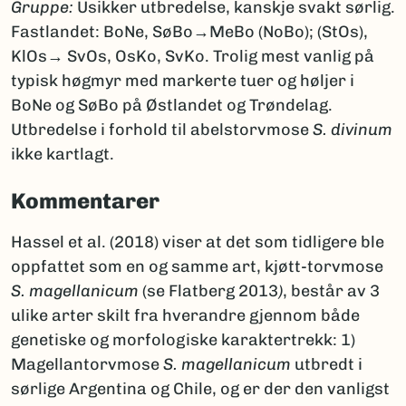
Gruppe:
Usikker utbredelse, kanskje svakt sørlig.
Fastlandet: BoNe, SøBo→MeBo (NoBo); (StOs),
KlOs→ SvOs, OsKo, SvKo. Trolig mest vanlig på
typisk høgmyr med markerte tuer og høljer i
BoNe og SøBo på Østlandet og Trøndelag.
Utbredelse i forhold til abelstorvmose
S. divinum
ikke kartlagt.
Kommentarer
Hassel et al. (2018) viser at det som tidligere ble
oppfattet som en og samme art, kjøtt-torvmose
S. magellanicum
(se Flatberg 2013
)
, består av 3
ulike arter skilt fra hverandre gjennom både
genetiske og morfologiske karaktertrekk: 1)
Magellantorvmose
S. magellanicum
utbredt i
sørlige Argentina og Chile, og er der den vanligst