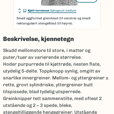
Kjøtt-torvmose
Sphagnum medium
Smalt eggformet greinblad (til venstre) og smalt
rektangulært stengelblad (til høyre).
Beskrivelse, kjennetegn
Skudd mellomstore til store, i matter og
puter/tuer av varierende størrelse.
Hoder purpurrøde til kjøttrøde, nesten flate,
utydelig 5-delte. Toppknopp synlig, omgitt av
snarlike innergreiner. Mellom- og yttergreiner ±
rette, grovt sylindriske, yttergreiner butt
tilspissede, blad tydelig utsperrede.
Greinknipper tett sammenstilte, med oftest 2
utstående og 2 – 3 spede, bleke,
stengeltilliggende hengegreiner. Utstående