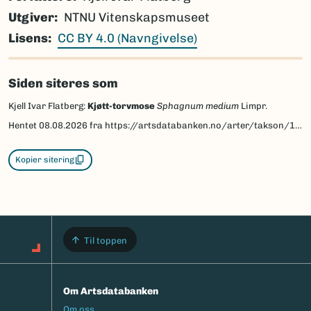
Utgiver
NTNU Vitenskapsmuseet
Lisens
CC BY 4.0 (Navngivelse)
Siden siteres som
Kjell Ivar Flatberg:
Kjøtt-torvmose
Sphagnum medium
Limpr.
Hentet
08.08.2026
fra https://artsdatabanken.no/arter/takson/187395/beskrivelse
Kopier sitering
Til toppen
Om Artsdatabanken
Footermeny
Om oss