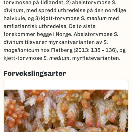
torvmosen på Ildlandet, 2) abelstorvmose
S.
divinum
, med spredd utbredelse på den nordlige
halvkule, og 3) kjøtt-torvmose
S. medium
med
amfiatlantisk utbredelse. De to siste
forekommer begge i Norge. Abelstorvmose
S.
divinum
tilsvarer myrkantvarianten av
S.
magellanicum
hos Flatberg (2013: 135 – 136), og
kjøtt-torvmose
S. medium
, myrflatevarianten.
Forvekslingsarter