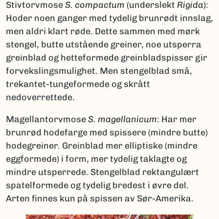
Stivtorvmose
S. compactum
(underslekt
Rigida
):
Hoder noen ganger med tydelig brunrødt innslag,
men aldri klart røde. Dette sammen med mørk
stengel, butte utstående greiner, noe utsperra
greinblad og hetteformede greinbladspisser gir
forvekslingsmulighet. Men stengelblad små,
trekantet-tungeformede og skrått
nedoverrettede.
Magellantorvmose
S. magellanicum
: Har mer
brunrød hodefarge med spissere (mindre butte)
hodegreiner. Greinblad mer elliptiske (mindre
eggformede) i form, mer tydelig taklagte og
mindre utsperrede. Stengelblad rektangulært
spatelformede og tydelig bredest i øvre del.
Arten finnes kun på spissen av Sør-Amerika.