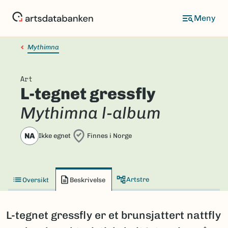
Hopp
til
hovedinnhold
Mythimna
Art
L-tegnet gressfly
Mythimna l-album
NA
Ikke egnet
Finnes i Norge
Artstre
Oversikt
Beskrivelse
L-tegnet gressfly er et brunsjattert nattfly