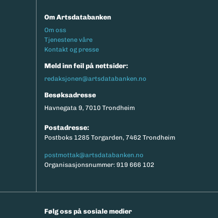
Om Artsdatabanken
Footermeny
Om oss
Tjenestene våre
Kontakt og presse
Meld inn feil på nettsider:
redaksjonen@artsdatabanken.no
Besøksadresse
Havnegata 9, 7010 Trondheim
Postadresse:
Postboks 1285 Torgarden, 7462 Trondheim
postmottak@artsdatabanken.no
Organisasjonsnummer: 919 666 102
Følg oss på sosiale medier