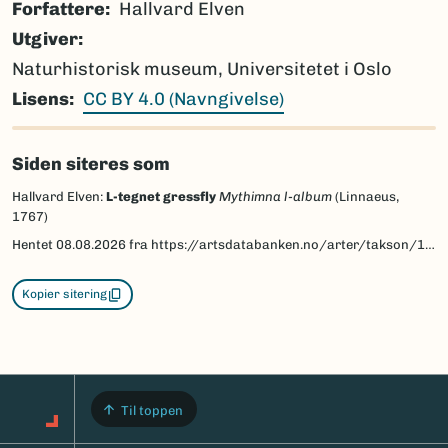
Forfattere
Hallvard Elven
Utgiver
Naturhistorisk museum, Universitetet i Oslo
Lisens
CC BY 4.0 (Navngivelse)
Siden siteres som
Hallvard Elven:
L-tegnet gressfly
Mythimna l-album
(Linnaeus,
1767)
Hentet
08.08.2026
fra https://artsdatabanken.no/arter/takson/186611/beskrivelse
Kopier sitering
Til toppen