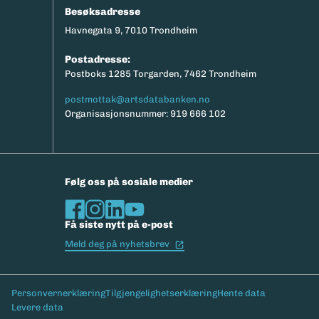
Besøksadresse
Havnegata 9, 7010 Trondheim
Postadresse:
Postboks 1285 Torgarden, 7462 Trondheim
postmottak@artsdatabanken.no
Organisasjonsnummer: 919 666 102
Følg oss på sosiale medier
Få siste nytt på e-post
(Ekstern lenke)
Meld deg på nyhetsbrev
Bunntekst
Personvernerklæring
Tilgjengelighetserklæring
Hente data
Levere data