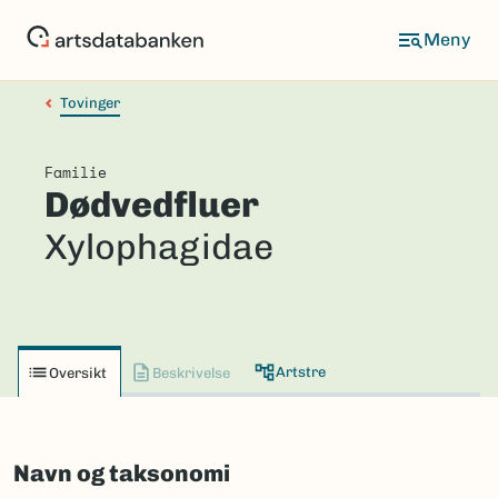
Hopp
til
hovedinnhold
Tovinger
Familie
Dødvedfluer
Xylophagidae
Artstre
Oversikt
Beskrivelse
Navn og taksonomi