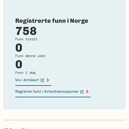
Registrerte funn i Norge
758
Funn totalt
0
Funn denne uken
0
Funn i dag
Vis i Artskart
(Ekstern lenke)
Registrer funn i Artsobservasjoner
(Ekstern lenke)
Failed
to
load