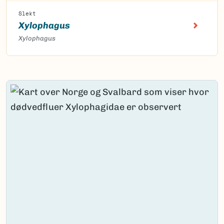
Slekt
Xylophagus
Xylophagus
Content loaded.