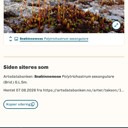
Snøbinnemose
Polytrichastrum sexangulare
Siden siteres som
Artsdatabanken:
Snøbinnemose
Polytrichastrum sexangulare
(Brid.) G.L.Sm.
Hentet
07.08.2026
fra https://artsdatabanken.no/arter/takson/186333
Kopier sitering