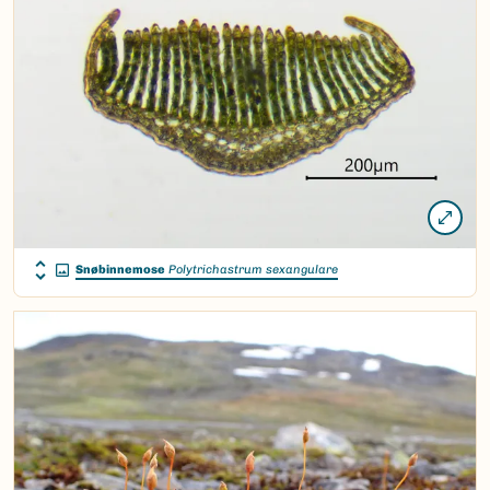
Snøbinnemose
Polytrichastrum sexangulare