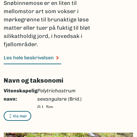
Snøbinnemose er en liten til
mellomstor art som vokser i
mørkegrønne til brunaktige løse
matter eller tuer på fuktig til bløt
silikatholdig jord, i hovedsak i
fjellområder.
Les hele beskrivelsen
Navn og taksonomi
Vitenskapelig
Polytrichastrum
navn:
sexangulare
(Brid.)
G.L.Sm.
Vis mer
Synonymer:
Polytrichum norvegicum
auct.,
Polytrichum
sexangulare
Flörke ex