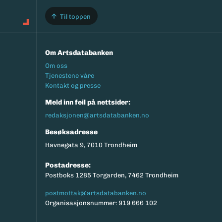
Til toppen
Om Artsdatabanken
Footermeny
Om oss
Tjenestene våre
Kontakt og presse
Meld inn feil på nettsider:
redaksjonen@artsdatabanken.no
Besøksadresse
Havnegata 9, 7010 Trondheim
Postadresse:
Postboks 1285 Torgarden, 7462 Trondheim
postmottak@artsdatabanken.no
Organisasjonsnummer: 919 666 102