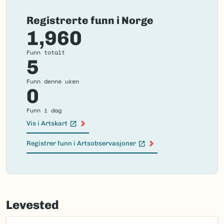
Registrerte funn i Norge
1,960
Funn totalt
5
Funn denne uken
0
Funn i dag
Vis i Artskart
(Ekstern lenke)
Registrer funn i Artsobservasjoner
(Ekstern lenke)
Failed
to
Levested
load
map.