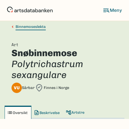
Hopp
til
hovedinnhold
Binnemoseslekta
Art
Snøbinnemose
Polytrichastrum
sexangulare
VU
Sårbar
Finnes i Norge
Artstre
Oversikt
Beskrivelse