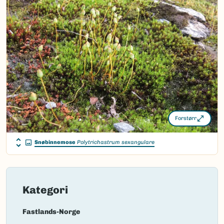
Brid.
Bokmål:
snøbinnemose
Nynorsk:
snøbinnemose
Nordsamisk/Davvisámegiella:
Ingen
Vitenskapelig navn ID:
104859
Takson ID:
186333
(Ekstern lenke)
Gå til Nortaxa for flere detaljer
Forstørr
Snøbinnemose
Polytrichastrum sexangulare
Kategori
Fastlands-Norge