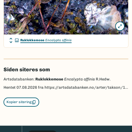
Ruklokkemose
Encalypta affinis
Siden siteres som
Artsdatabanken:
Ruklokkemose
Encalypta affinis
R.Hedw.
Hentet
07.08.2026
fra https://artsdatabanken.no/arter/takson/184151
Kopier sitering