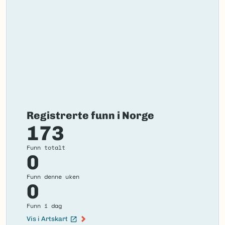
Registrerte funn i Norge
173
Funn totalt
0
Funn denne uken
0
Funn i dag
Vis i Artskart
(Ekstern lenke)