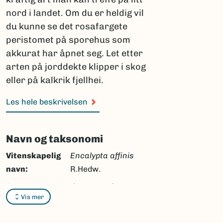
nord i landet. Om du er heldig vil
du kunne se det rosafargete
peristomet på sporehus som
akkurat har åpnet seg. Let etter
arten på jorddekte klipper i skog
eller på kalkrik fjellhei.
Les hele beskrivelsen
Navn og taksonomi
Vitenskapelig
Encalypta affinis
navn:
R.Hedw.
Synonymer:
Encalypta apophysata
Vis mer
Nees & Hornsch.,
Encalypta capillata