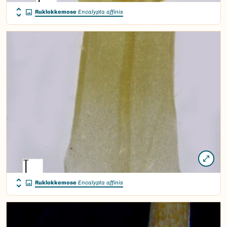
Ruklokkemose
Encalypta affinis
Ruklokkemose
Encalypta affinis