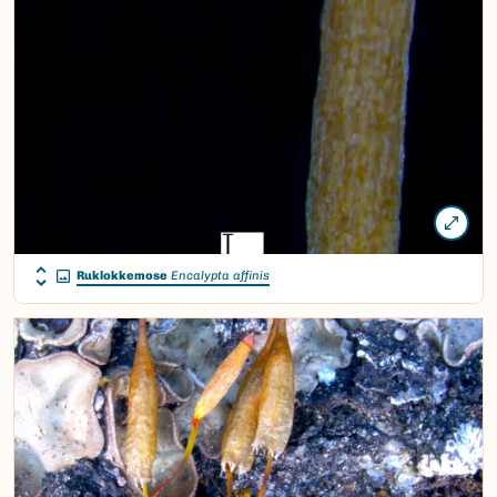
Ruklokkemose
Encalypta affinis