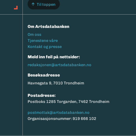
Til toppen
Om Artsdatabanken
Footermeny
Om oss
Tjenestene våre
Kontakt og presse
Meld inn feil på nettsider:
redaksjonen@artsdatabanken.no
Besøksadresse
Havnegata 9, 7010 Trondheim
Postadresse:
Postboks 1285 Torgarden, 7462 Trondheim
postmottak@artsdatabanken.no
Organisasjonsnummer: 919 666 102