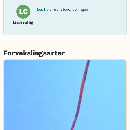
Vitenskapelig navn ID:
104311
LC
Les hele rødlistevurderingen
Takson ID:
184151
Livskraftig
(Ekstern lenke)
Gå til Nortaxa for flere detaljer
Forvekslingsarter