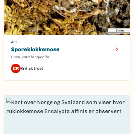
Art
Sporeklokkemose
Encalypta longicolla
CR
Kritisk truet