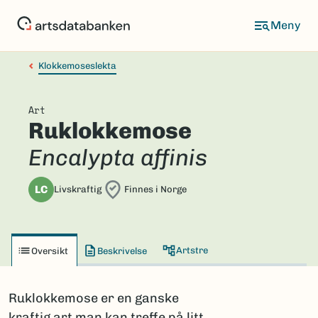
Hopp
til
hovedinnhold
Klokkemoseslekta
Art
Ruklokkemose
Encalypta affinis
LC
Livskraftig
Finnes i Norge
Artstre
Oversikt
Beskrivelse
Ruklokkemose er en ganske
kraftig art man kan treffe på litt