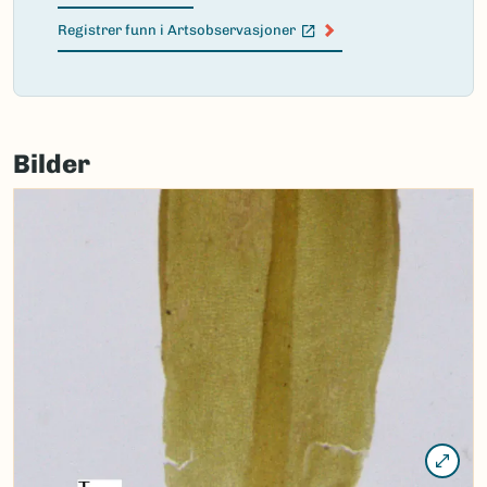
Registrer funn i Artsobservasjoner
(Ekstern lenke)
Failed
to
Bilder
load
map.