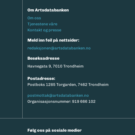
Om Artsdatabanken
Footermeny
Om oss
Tjenestene våre
Kontakt og presse
Meld inn feil på nettsider:
redaksjonen@artsdatabanken.no
Besøksadresse
Havnegata 9, 7010 Trondheim
Postadresse:
Postboks 1285 Torgarden, 7462 Trondheim
postmottak@artsdatabanken.no
Organisasjonsnummer: 919 666 102
Følg oss på sosiale medier