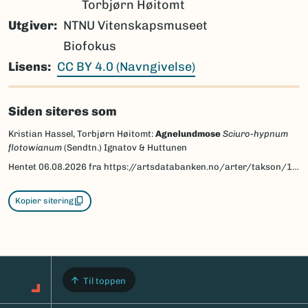
Torbjørn Høitomt
Utgiver
NTNU Vitenskapsmuseet
Biofokus
Lisens
CC BY 4.0 (Navngivelse)
Siden siteres som
Kristian Hassel, Torbjørn Høitomt:
Agnelundmose
Sciuro-hypnum
flotowianum
(Sendtn.) Ignatov & Huttunen
Hentet
06.08.2026
fra https://artsdatabanken.no/arter/takson/183598/beskrivelse
Kopier sitering
Til toppen