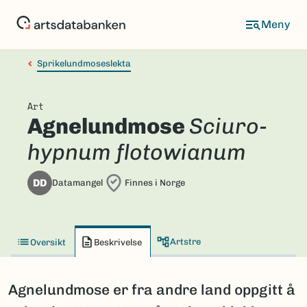
Hopp
til
hovedinnhold
Sprikelundmoseslekta
Art
Agnelundmose
Sciuro-
hypnum flotowianum
DD
Datamangel
Finnes i Norge
Artstre
Oversikt
Beskrivelse
Agnelundmose er fra andre land oppgitt å