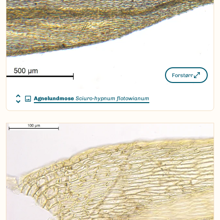
Forstørr
Agnelundmose
Sciuro-hypnum flotowianum