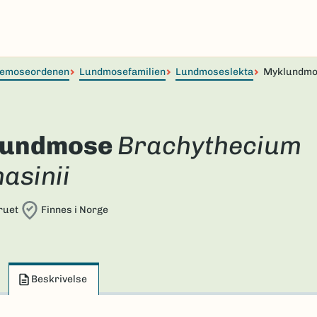
temoseordenen
Lundmosefamilien
Lundmoseslekta
Myklundm
lundmose
Brachythecium
asinii
ruet
Finnes i Norge
Beskrivelse