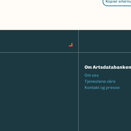
Kopier siterin
Om Artsdatabanke
Footermeny
Om oss
Tjenestene våre
Kontakt og presse