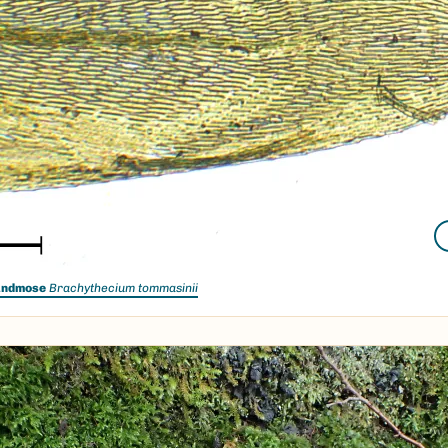
undmose
Brachythecium tommasinii