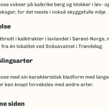
se vokser på kalkrike berg og blokker i løv- o
koger, for det meste i nokså skyggefulle miljø.
else
tbredt i kalktrakter i lavlandet i Sørøst-Norge,
 fra én lokalitet ved Snåsavatnet i Trøndelag.
lingsarter
se med sin karakteristisk bladform med lange
er kan knapt forveksles med andre arter.
ne siden