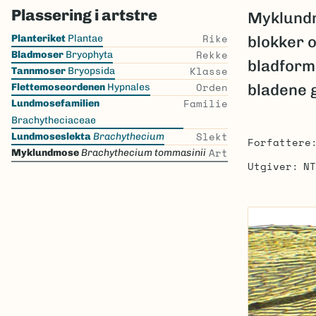
Plassering i artstre
Myklundm
Skip
Rike
Planteriket
Plantae
blokker o
the
Rekke
Bladmoser
Bryophyta
bladform,
list
Klasse
Tannmoser
Bryopsida
Orden
bladene g
Flettemoseordenen
Hypnales
Familie
Lundmosefamilien
Brachytheciaceae
Slekt
Lundmoseslekta
Brachythecium
Forfattere
Art
Myklundmose
Brachythecium tommasinii
Utgiver
NT