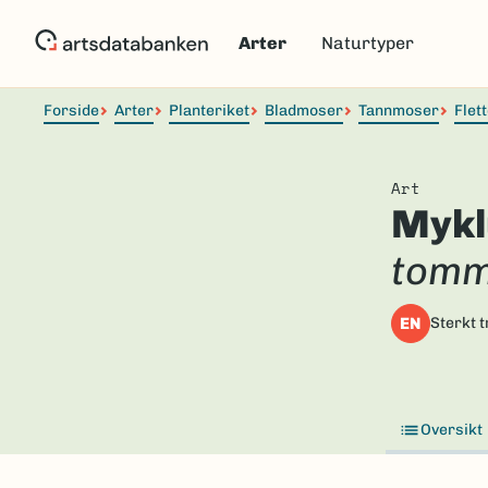
Hopp
til
Arter
Naturtyper
hovedinnhold
Forside
Arter
Planteriket
Bladmoser
Tannmoser
Flet
Art
Myk
tomm
EN
Sterkt t
Oversikt