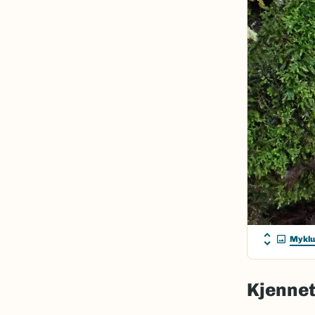
Mykl
Kjenne