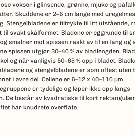
se vokser i glinsende, grønne, mjuke og påfal
atter. Skuddene er 2–6 cm lange med uregelmes
g. Stengelbladene er tiltrykte til litt utstående, 
 til svakt skålformet. Bladene er eggrunde til s
g smalner mot spissen raskt av til en lang og 
nne spissen utgjør 30–40 % av bladlengden. Bla
kel og når vanligvis 50–65 % opp i bladet. Blad
nbladene og stengelbladene er som oftest uten 
annet i øvre del. Cellene er 6–12 x 40–110 µm.
egruppene er tydelige og løper ikke opp langs
. De består av kvadratiske til kort rektangulære
tet har knudrete overflate.
i