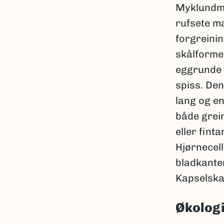
Myklundmo
rufsete m
forgreinin
skålformet
eggrunde o
spiss. De
lang og en
både grei
eller fint
Hjørnecell
bladkanten
Kapselskaf
Økolog