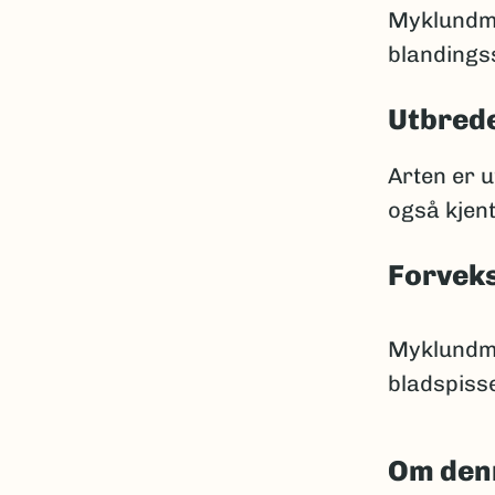
Myklundmo
blandingss
Utbred
Arten er u
også kjent
Forveks
Myklundmo
bladspiss
Om den