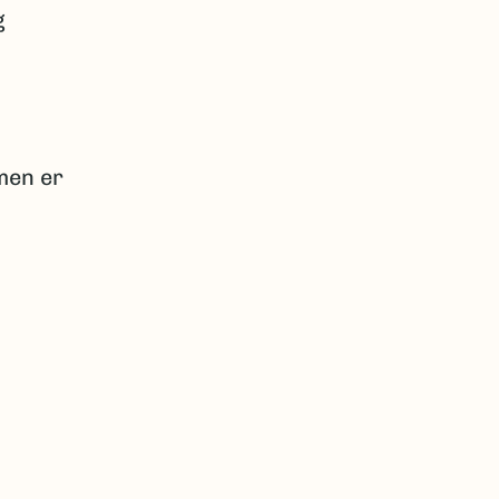
g
 men er