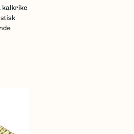
 kalkrike
stisk
ende