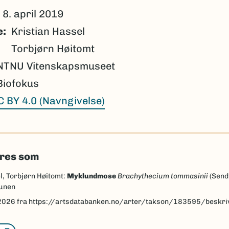
8. april 2019
e
Kristian Hassel
Torbjørn Høitomt
NTNU Vitenskapsmuseet
Biofokus
C BY 4.0 (Navngivelse)
eres som
l, Torbjørn Høitomt:
Myklundmose
Brachythecium tommasinii
(Sendt
tunen
2026
fra https://artsdatabanken.no/arter/takson/183595/beskri