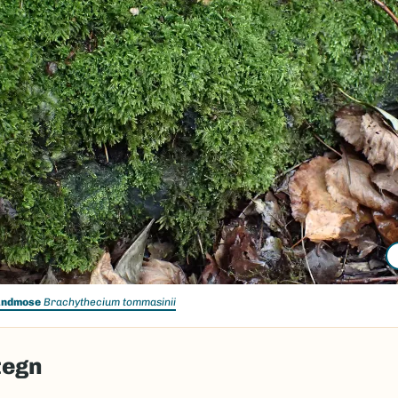
undmose
Brachythecium tommasinii
tegn