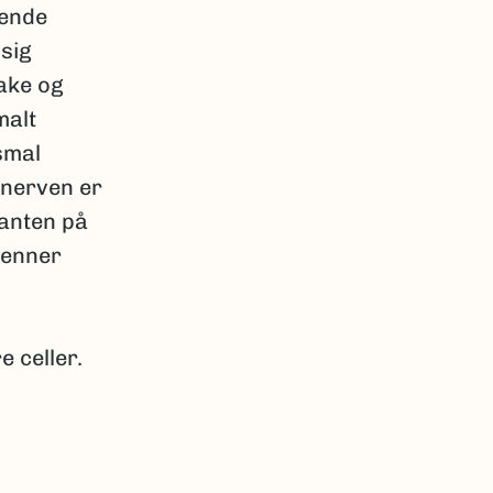
lende
sig
rake og
malt
smal
dnerven er
kanten på
tenner
 celler.