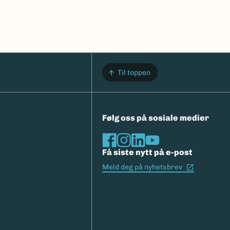
Til toppen
Følg oss på sosiale medier
Få siste nytt på e-post
(Ekstern l
Meld deg på nyhetsbrev