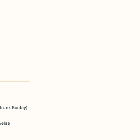
n. ex Boulay)
velse