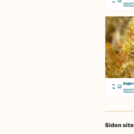
squar
Engkr
squar
Siden sit