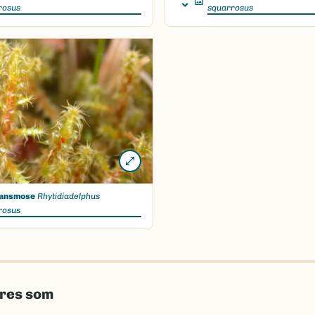
rosus
squarrosus
ansmose
Rhytidiadelphus
rosus
eres som