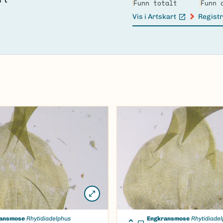
Funn totalt
Funn 
Vis i Artskart
Registr
(Ekstern lenke)
(Ekster
ansmose
Rhytidiadelphus
Engkransmose
Rhytidiade