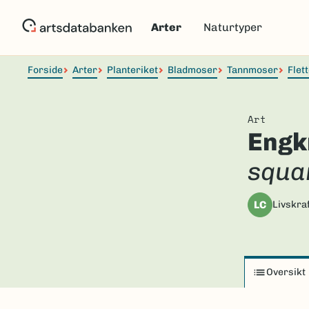
Hopp
til
Arter
Naturtyper
hovedinnhold
Forside
Arter
Planteriket
Bladmoser
Tannmoser
Flet
Art
Engk
squa
LC
Livskraf
Oversikt