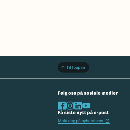
Til toppen
Følg oss på sosiale medier
Få siste nytt på e-post
(Ekstern l
Meld deg på nyhetsbrev