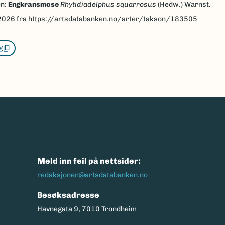
en:
Engkransmose
Rhytidiadelphus squarrosus
(Hedw.) Warnst.
2026
fra https://artsdatabanken.no/arter/takson/183505
g
n
Meld inn feil på nettsider:
redaksjonen@artsdatabanken.no
Besøksadresse
Havnegata 9, 7010 Trondheim