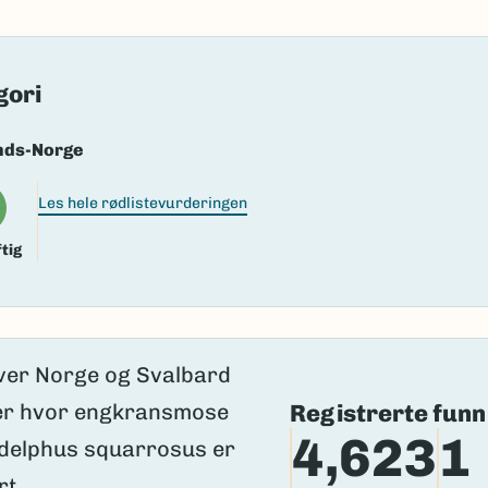
gkransmose
ngkransmose
gori
k/Davvisámegiella:
Ingen
lig navn ID:
104649
nds-Norge
183505
Les hele rødlistevurderingen
(Ekstern lenke)
axa for flere detaljer
tig
Registrerte funn
4,623
1