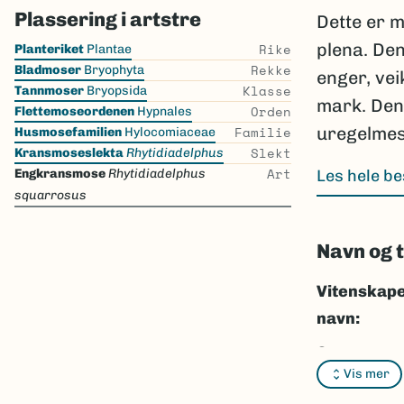
Plassering i artstre
Dette er m
Skip
plena. Den
Rike
Planteriket
Plantae
the
Rekke
Bladmoser
Bryophyta
enger, vei
list
Klasse
Tannmoser
Bryopsida
mark. Den
Orden
Flettemoseordenen
Hypnales
Familie
uregelmes
Husmosefamilien
Hylocomiaceae
Slekt
Kransmoseslekta
Rhytidiadelphus
Art
Engkransmose
Rhytidiadelphus
Les hele be
squarrosus
Navn og 
Vitenskape
navn:
Synonymer
Vis mer