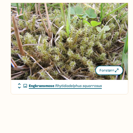
Forstørr
Engkransmose
Rhytidiadelphus squarrosus