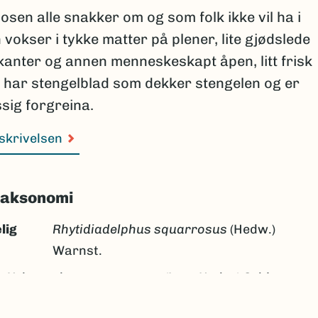
osen alle snakker om og som folk ikke vil ha i
 vokser i tykke matter på plener, lite gjødslede
kanter og annen menneskeskapt åpen, litt frisk
 har stengelblad som dekker stengelen og er
sig forgreina.
skrivelsen
taksonomi
lig
Rhytidiadelphus squarrosus
(Hedw.)
Warnst.
:
Hylocomium squarrosum
(L. ex Hedw.) Schimp.,
Hypnum squarrosum
L. ex Hedw.