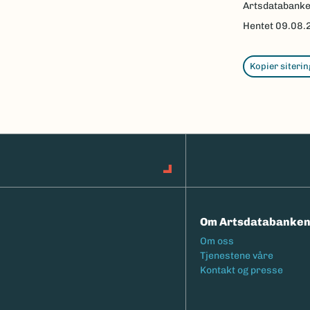
Artsdatabank
Hentet
09.08.
Kopier siterin
Om Artsdatabanke
Footermeny
Om oss
Tjenestene våre
Kontakt og presse