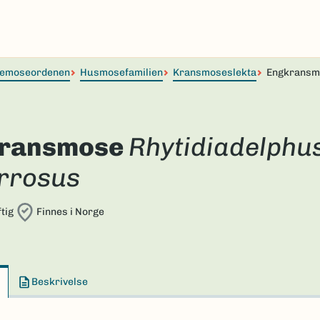
temoseordenen
Husmosefamilien
Kransmoseslekta
Engkransm
ransmose
Rhytidiadelphu
rrosus
tig
Finnes i Norge
Beskrivelse