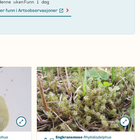
denne uken
Funn i dag
er funn i Artsobservasjoner
n lenke)
lphus
Engkransmose
Rhytidiadelphus