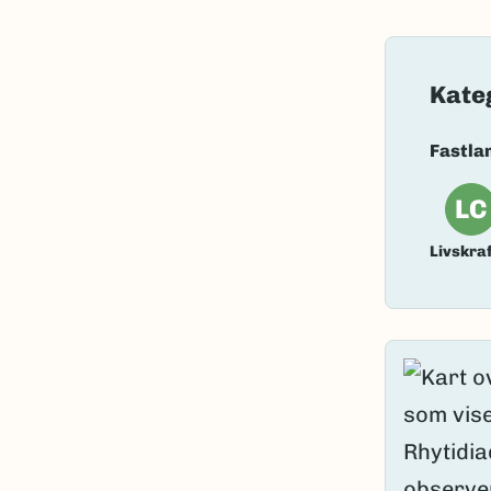
Bokmål:
en
Nynorsk:
e
Kate
Nordsamis
Vitenskape
Fastla
Takson ID:
LC
Gå til Nort
Livskraf