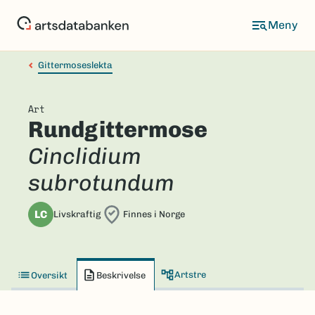
Hopp
til
hovedinnhold
Gittermoseslekta
Art
Rundgittermose
Cinclidium
subrotundum
LC
Livskraftig
Finnes i Norge
Artstre
Oversikt
Beskrivelse