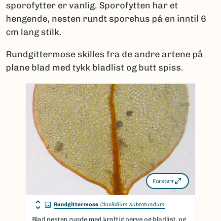
sporofytter er vanlig. Sporofytten har et
hengende, nesten rundt sporehus på en inntil 6
cm lang stilk.
Rundgittermose skilles fra de andre artene på
plane blad med tykk bladlist og butt spiss.
Forstørr
Rundgittermose
Cinclidium subrotundum
Blad nesten runde med kraftig nerve og bladlist, og