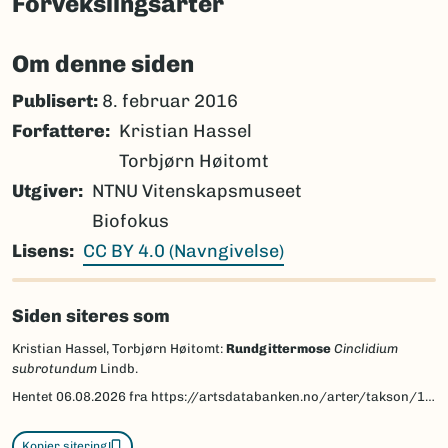
Forvekslingsarter
Om denne siden
Publisert:
8. februar 2016
Forfattere
Kristian Hassel
Torbjørn Høitomt
Utgiver
NTNU Vitenskapsmuseet
Biofokus
Lisens
CC BY 4.0 (Navngivelse)
Siden siteres som
Kristian Hassel, Torbjørn Høitomt:
Rundgittermose
Cinclidium
subrotundum
Lindb.
Hentet
06.08.2026
fra https://artsdatabanken.no/arter/takson/180970/beskrivelse
Kopier sitering