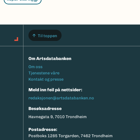
Til toppen
Om Artsdatabanken
Footermeny
Om oss
Tjenestene våre
Kontakt og presse
Meld inn feil på nettsider:
redaksjonen@artsdatabanken.no
Besøksadresse
Havnegata 9, 7010 Trondheim
Postadresse:
Postboks 1285 Torgarden, 7462 Trondheim