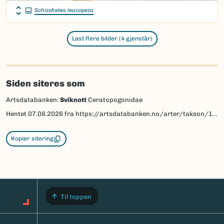
Schizohelea leucopeza
Last flere bilder (4 gjenstår)
Siden siteres som
Artsdatabanken:
Sviknott
Ceratopogonidae
Hentet
07.08.2026
fra https://artsdatabanken.no/arter/takson/17715
Kopier sitering
Til toppen