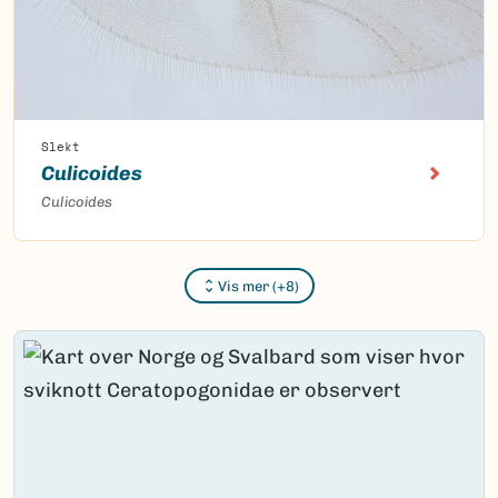
Slekt
Culicoides
Culicoides
Vis mer (+8)
Content loaded.