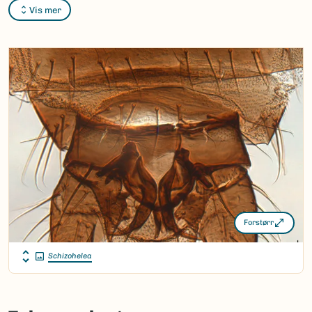
Bokmål:
sviknott
Vis mer
Nynorsk:
sviknott
Nordsamisk/Davvisámegiella:
hihtet
Vitenskapelig navn ID:
20068
Takson ID:
17715
(Ekstern lenke)
Gå til Nortaxa for flere detaljer
Forstørr
Schizohelea