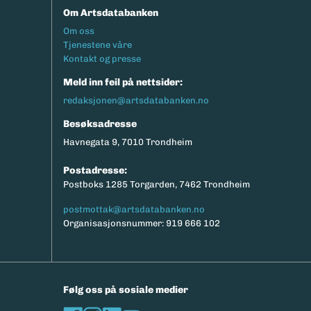
Om Artsdatabanken
Footermeny
Om oss
Tjenestene våre
Kontakt og presse
Meld inn feil på nettsider:
redaksjonen@artsdatabanken.no
Besøksadresse
Havnegata 9, 7010 Trondheim
Postadresse:
Postboks 1285 Torgarden, 7462 Trondheim
postmottak@artsdatabanken.no
Organisasjonsnummer: 919 666 102
Følg oss på sosiale medier