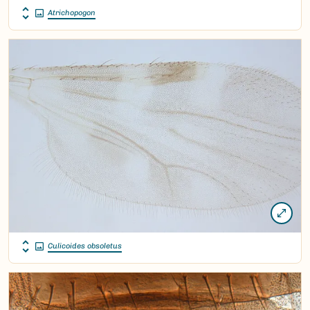
Atrichopogon
Culicoides obsoletus