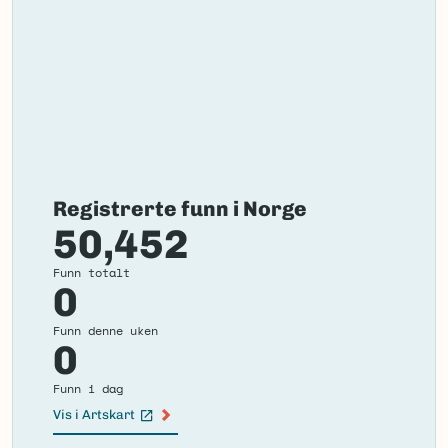
Registrerte funn i Norge
50,452
Funn totalt
0
Funn denne uken
0
Funn i dag
Vis i Artskart
(Ekstern lenke)