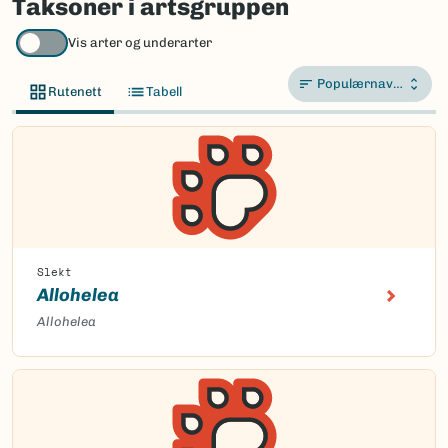
Taksoner i artsgruppen
Vis arter og underarter
Populærnavn A-Å
Rutenett
Tabell
Slekt
Allohelea
Allohelea