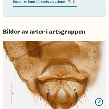
Registrer funn i Artsobservasjoner
(Ekstern lenke)
Failed
to
Bilder av arter i artsgruppen
load
map.