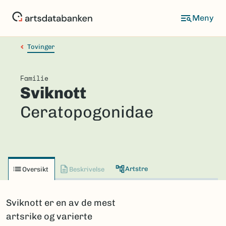
Hopp
til
hovedinnhold
Tovinger
Familie
Sviknott
Ceratopogonidae
Artstre
Oversikt
Beskrivelse
Sviknott er en av de mest
artsrike og varierte