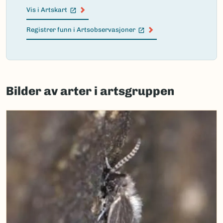
Vis i Artskart
(Ekstern lenke)
Registrer funn i Artsobservasjoner
(Ekstern lenke)
Failed
to
Bilder av arter i artsgruppen
load
map.