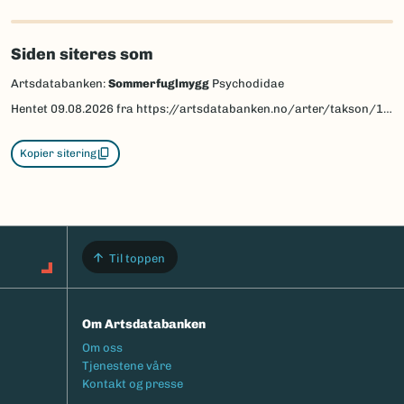
Siden siteres som
Artsdatabanken:
Sommerfuglmygg
Psychodidae
Hentet
09.08.2026
fra https://artsdatabanken.no/arter/takson/17583
Kopier sitering
Til toppen
Om Artsdatabanken
Footermeny
Om oss
Tjenestene våre
Kontakt og presse