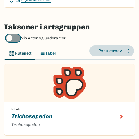
Taksoner i artsgruppen
Vis arter og underarter
Populærnavn A-Å
Rutenett
Tabell
Slekt
Trichosepedon
Trichosepedon