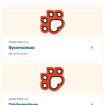
Underfamilie
Sycoracinae
Sycoracinae
Underfamilie
Trichomyiinae