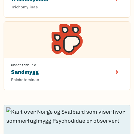
Trichomyiinae
Underfamilie
Sandmygg
Phlebotominae
Content loaded.