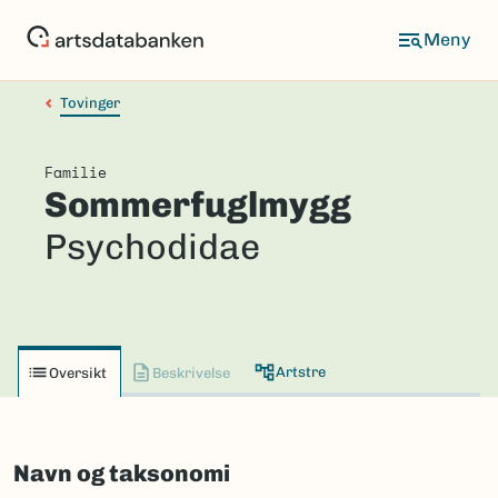
Hopp
til
hovedinnhold
Tovinger
Familie
Sommerfuglmygg
Psychodidae
Artstre
Oversikt
Beskrivelse
Navn og taksonomi