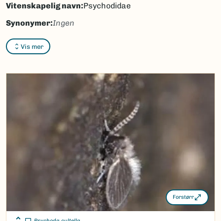
Vitenskapelig navn:
Psychodidae
Synonymer:
Ingen
Bokmål:
sommerfuglmygg
Vis mer
Nynorsk:
sommarfuglmygg
Nordsamisk/Davvisámegiella:
Ingen
Vitenskapelig navn ID:
19936
Takson ID:
17583
(Ekstern lenke)
Gå til Nortaxa for flere detaljer
Forstørr
Psychoda cultella