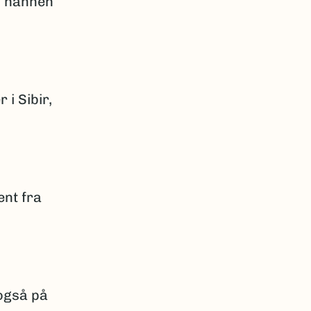
s hannen
i Sibir,
ent fra
 også på