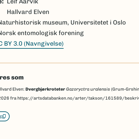
e
Leif Aarvik
Hallvard Elven
Naturhistorisk museum, Universitetet i Oslo
Norsk entomologisk forening
C BY 3.0 (Navngivelse)
eres som
llvard Elven:
Dvergbjørkroteter
Gazoryctra uralensis
(Grum-Grshim
2026
fra https://artsdatabanken.no/arter/takson/161589/beskri
g