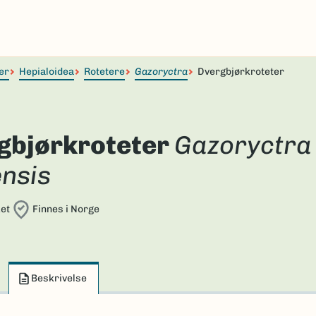
er
Hepialoidea
Rotetere
Gazoryctra
Dvergbjørkroteter
gbjørkroteter
Gazoryctra
ensis
et
Finnes i Norge
Beskrivelse