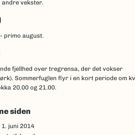
 andre vekster.
d
i - primo august.
i
de fjellhed over tregrensa, der det vokser
ørk). Sommerfuglen flyr i en kort periode om k
okka 20.00 og 21.00.
ne siden
1. juni 2014