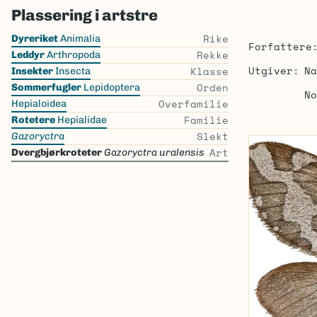
Plassering i artstre
Skip
Rike
Dyreriket
Animalia
Forfattere
the
Rekke
Leddyr
Arthropoda
list
Utgiver
Na
Klasse
Insekter
Insecta
Orden
Sommerfugler
Lepidoptera
No
Overfamilie
Hepialoidea
Familie
Rotetere
Hepialidae
Slekt
Gazoryctra
Art
Dvergbjørkroteter
Gazoryctra uralensis