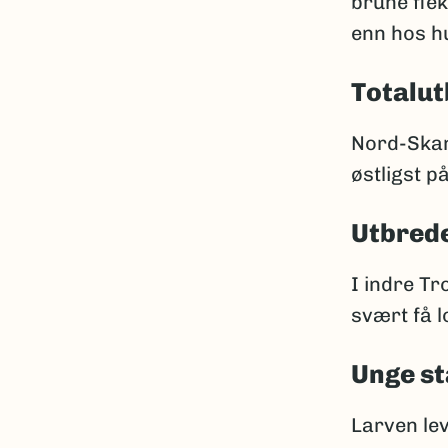
brune fle
enn hos h
Totalut
Nord-Skand
østligst p
Utbrede
I indre T
svært få l
Unge st
Larven le