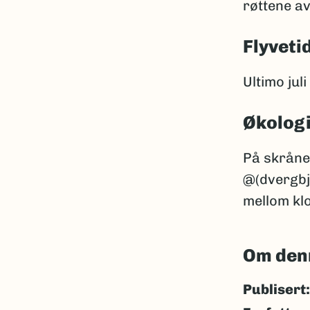
røttene av
Flyveti
Ultimo jul
Økolog
På skrånen
@(dvergbj
mellom kl
Om den
Publisert: