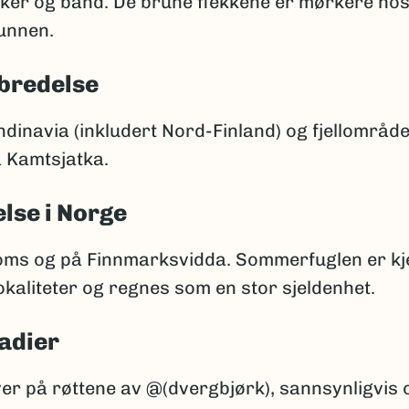
kker og bånd. De brune flekkene er mørkere ho
unnen.
bredelse
inavia (inkludert Nord-Finland) og fjellområder 
å Kamtsjatka.
lse i Norge
roms og på Finnmarksvidda. Sommerfuglen er kj
okaliteter og regnes som en stor sjeldenhet.
adier
ver på røttene av @(dvergbjørk), sannsynligvis