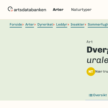
Hopp
til
Arter
Naturtyper
hovedinnhold
Forside
Arter
Dyreriket
Leddyr
Insekter
Sommerfugl
Art
Dver
ural
NT
Nær tru
Oversikt