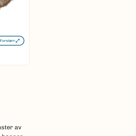
Forstørr
nster av