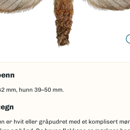
penn
42 mm, hunn 39–50 mm.
tegn
n er hvit eller gråpudret med et komplisert mø