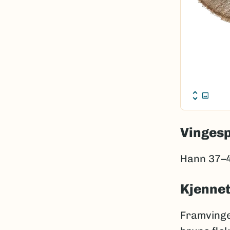
Vinges
Hann 37–
Kjenne
Framvinge