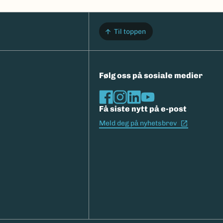
Til toppen
Følg oss på sosiale medier
Få siste nytt på e-post
(Ekstern l
Meld deg på nyhetsbrev