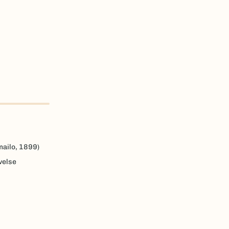
ailo, 1899)
velse