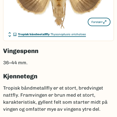
Forstørr
Tropisk båndmetallfly
Thysanoplusia orichalcea
Vingespenn
36–44 mm.
Kjennetegn
Tropisk båndmetallfly er et stort, bredvinget
nattfly. Framvingen er brun med et stort,
karakteristisk, gyllent felt som starter midt på
vingen og omfatter mye av vingens ytre del.