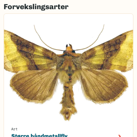
Forvekslingsarter
Art
Større båndmetallfly