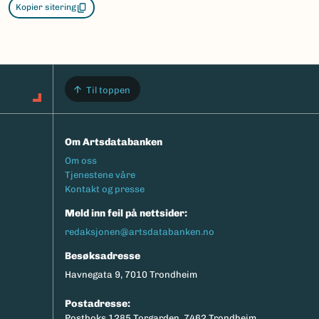
Kopier sitering
Til toppen
Om Artsdatabanken
Footermeny
Om oss
Tjenestene våre
Kontakt og presse
Meld inn feil på nettsider:
redaksjonen@artsdatabanken.no
Besøksadresse
Havnegata 9, 7010 Trondheim
Postadresse:
Postboks 1285 Torgarden, 7462 Trondheim