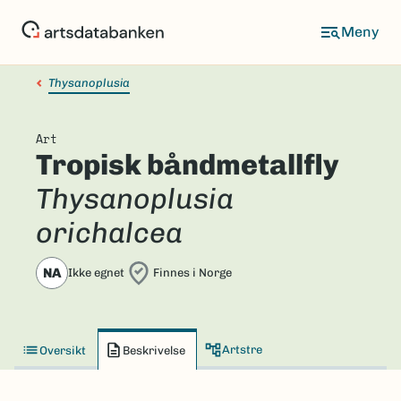
Hopp
til
hovedinnhold
Thysanoplusia
Art
Tropisk båndmetallfly
Thysanoplusia
orichalcea
NA
Ikke egnet
Finnes i Norge
Artstre
Oversikt
Beskrivelse