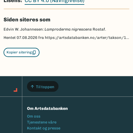
Lisens
CC BY 4.0 (Navngivelse)
Siden siteres som
Edvin W. Johannesen:
Lamproderma nigrescens
Rostaf.
Hentet
07.08.2026
fra https://artsdatabanken.no/arter/takson/161548/beskrivelse
Kopier sitering
Til toppen
Om Artsdatabanken
Footermeny
Om oss
Tjenestene våre
Kontakt og presse