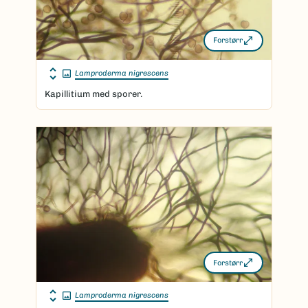
Forstørr
Lamproderma nigrescens
Kapillitium med sporer.
Forstørr
Lamproderma nigrescens