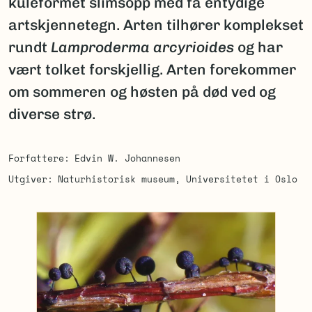
kuleformet slimsopp med få entydige
artskjennetegn. Arten tilhører komplekset
rundt
Lamproderma arcyrioides
og har
vært tolket forskjellig. Arten forekommer
om sommeren og høsten på død ved og
diverse strø.
Forfattere
Edvin W. Johannesen
Utgiver
Naturhistorisk museum, Universitetet i Oslo