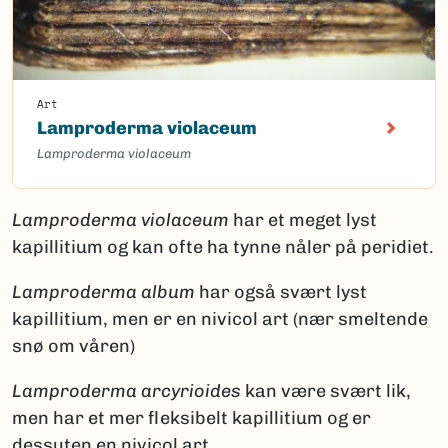
Art
Lamproderma violaceum
Lamproderma violaceum
Lamproderma violaceum
har et meget lyst
kapillitium og kan ofte ha tynne nåler på peridiet.
Lamproderma album
har også svært lyst
kapillitium, men er en nivicol art (nær smeltende
snø om våren)
Lamproderma arcyrioides
kan være svært lik,
men har et mer fleksibelt kapillitium og er
dessuten en nivicol art.