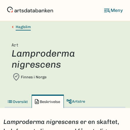
Hopp
til
hovedinnhold
Haglslim
Art
Lamproderma
nigrescens
Finnes i Norge
Artstre
Oversikt
Beskrivelse
Lamproderma nigrescens
er en skaftet,