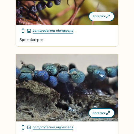
Forstørr
Lamproderma nigrescens
Sporokarper
Forstørr
Lamproderma nigrescens