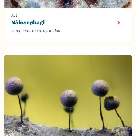
Art
Nålesnøhagl
Lamproderma arcyrioides