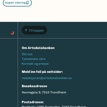
Kopier sitering
Til toppen
Om Artsdatabanken
Footermeny
Om oss
Tjenestene våre
Kontakt og presse
Meld inn feil på nettsider:
redaksjonen@artsdatabanken.no
Besøksadresse
Havnegata 9, 7010 Trondheim
Postadresse:
Postboks 1285 Torgarden, 7462 Trondheim