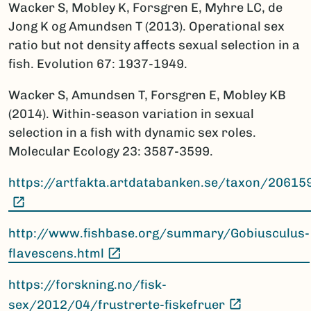
Wacker S, Mobley K, Forsgren E, Myhre LC, de
Jong K og Amundsen T (2013). Operational sex
ratio but not density affects sexual selection in a
fish. Evolution 67: 1937-1949.
Wacker S, Amundsen T, Forsgren E, Mobley KB
(2014). Within-season variation in sexual
selection in a fish with dynamic sex roles.
Molecular Ecology 23: 3587-3599.
https://artfakta.artdatabanken.se/taxon/20615
(Ekstern lenke)
http://www.fishbase.org/summary/Gobiusculus-
(Ekstern lenke)
flavescens.html
https://forskning.no/fisk-
(Ekstern le
sex/2012/04/frustrerte-fiskefruer