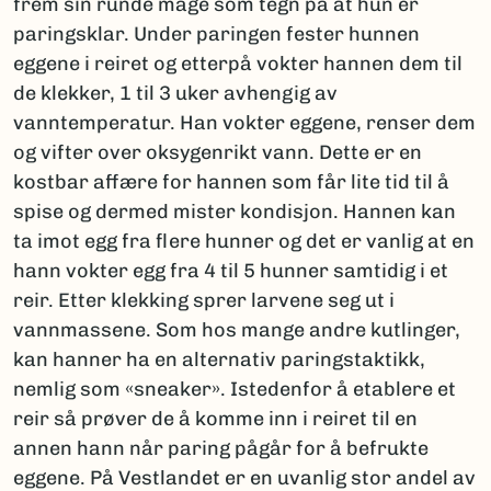
frem sin runde mage som tegn på at hun er
paringsklar. Under paringen fester hunnen
eggene i reiret og etterpå vokter hannen dem til
de klekker, 1 til 3 uker avhengig av
vanntemperatur. Han vokter eggene, renser dem
og vifter over oksygenrikt vann. Dette er en
kostbar affære for hannen som får lite tid til å
spise og dermed mister kondisjon. Hannen kan
ta imot egg fra flere hunner og det er vanlig at en
hann vokter egg fra 4 til 5 hunner samtidig i et
reir. Etter klekking sprer larvene seg ut i
vannmassene. Som hos mange andre kutlinger,
kan hanner ha en alternativ paringstaktikk,
nemlig som «sneaker». Istedenfor å etablere et
reir så prøver de å komme inn i reiret til en
annen hann når paring pågår for å befrukte
eggene. På Vestlandet er en uvanlig stor andel av