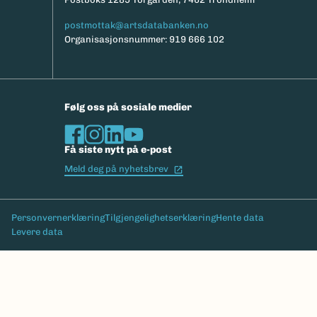
postmottak@artsdatabanken.no
Organisasjonsnummer: 919 666 102
Følg oss på sosiale medier
Få siste nytt på e-post
(Ekstern lenke)
Meld deg på nyhetsbrev
Bunntekst
Personvernerklæring
Tilgjengelighetserklæring
Hente data
Levere data