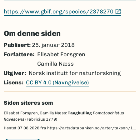
(Ekster
https://www.gbif.org/species/2378270
Om denne siden
Publisert:
25. januar 2018
Forfattere
Elisabet Forsgren
Camilla Næss
Utgiver
Norsk institutt for naturforskning
Lisens
CC BY 4.0 (Navngivelse)
Siden siteres som
Elisabet Forsgren, Camilla Næss:
Tangkutling
Pomatoschistus
flavescens
(Fabricius 1779)
Hentet
07.08.2026
fra https://artsdatabanken.no/arter/takson/161542/beskrivelse