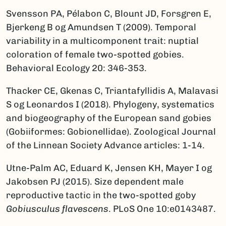
Svensson PA, Pélabon C, Blount JD, Forsgren E,
Bjerkeng B og Amundsen T (2009). Temporal
variability in a multicomponent trait: nuptial
coloration of female two-spotted gobies.
Behavioral Ecology 20: 346-353.
Thacker CE, Gkenas C, Triantafyllidis A, Malavasi
S og Leonardos I (2018). Phylogeny, systematics
and biogeography of the European sand gobies
(Gobiiformes: Gobionellidae). Zoological Journal
of the Linnean Society Advance articles: 1-14.
Utne-Palm AC, Eduard K, Jensen KH, Mayer I og
Jakobsen PJ (2015). Size dependent male
reproductive tactic in the two-spotted goby
Gobiusculus flavescens
. PLoS One 10:e0143487.