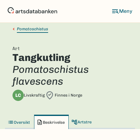
Hopp
til
hovedinnhold
Pomatoschistus
Art
Tangkutling
Pomatoschistus
flavescens
LC
Livskraftig
Finnes i Norge
Artstre
Oversikt
Beskrivelse