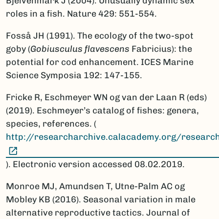
Bjelvenmark J (2004). Unusually dynamic sex
roles in a fish. Nature 429: 551-554.
Fosså JH (1991). The ecology of the two-spot
goby (
Gobiusculus flavescens
Fabricius): the
potential for cod enhancement. ICES Marine
Science Symposia 192: 147-155.
Fricke R, Eschmeyer WN og van der Laan R (eds)
(2019). Eschmeyer’s catalog of fishes: genera,
species, references. (
http://researcharchive.calacademy.org/research
(Ekstern lenke)
). Electronic version accessed 08.02.2019.
Monroe MJ, Amundsen T, Utne-Palm AC og
Mobley KB (2016). Seasonal variation in male
alternative reproductive tactics. Journal of