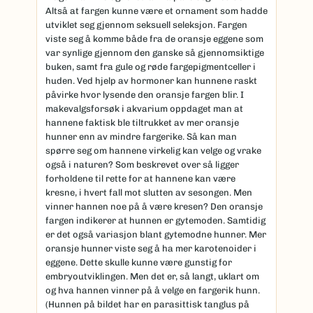
Altså at fargen kunne være et ornament som hadde
utviklet seg gjennom seksuell seleksjon. Fargen
viste seg å komme både fra de oransje eggene som
var synlige gjennom den ganske så gjennomsiktige
buken, samt fra gule og røde fargepigmentceller i
huden. Ved hjelp av hormoner kan hunnene raskt
påvirke hvor lysende den oransje fargen blir. I
makevalgsforsøk i akvarium oppdaget man at
hannene faktisk ble tiltrukket av mer oransje
hunner enn av mindre fargerike. Så kan man
spørre seg om hannene virkelig kan velge og vrake
også i naturen? Som beskrevet over så ligger
forholdene til rette for at hannene kan være
kresne, i hvert fall mot slutten av sesongen. Men
vinner hannen noe på å være kresen? Den oransje
fargen indikerer at hunnen er gytemoden. Samtidig
er det også variasjon blant gytemodne hunner. Mer
oransje hunner viste seg å ha mer karotenoider i
eggene. Dette skulle kunne være gunstig for
embryoutviklingen. Men det er, så langt, uklart om
og hva hannen vinner på å velge en fargerik hunn.
(Hunnen på bildet har en parasittisk tanglus på