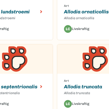
Art
a lundstroemi
Allodia ornaticollis
undstroemi
Allodia ornaticollis
raftig
LC
Livskraftig
Art
 septentrionalis
Allodia truncata
ptentrionalis
Allodia truncata
raftig
LC
Livskraftig