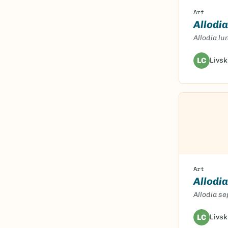
Art
Allodi
Allodia l
LC
Livsk
Art
Allodia
Allodia se
LC
Livsk