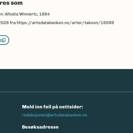
eres som
en:
Allodia
Winnertz, 1864
2026
fra https://artsdatabanken.no/arter/takson/16099
g
n
Meld inn feil på nettsider:
redaksjonen@artsdatabanken.no
Besøksadresse