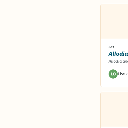
Art
Allodi
Allodia an
LC
Livsk