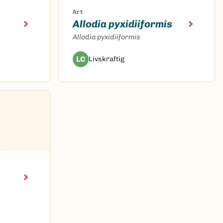
Art
Allodia pyxidiiformis
Allodia pyxidiiformis
LC
Livskraftig