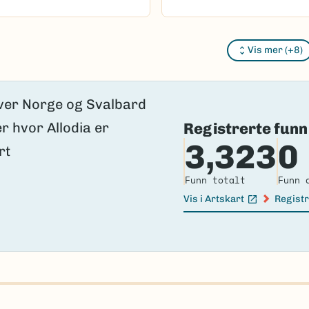
Vis mer (+8)
oaded.
Registrerte funn
3,323
0
Funn totalt
Funn 
Vis i Artskart
Registr
(Ekstern lenke)
(Ekster