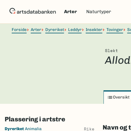
Hopp
til
Arter
Naturtyper
hovedinnhold
Forside
Arter
Dyreriket
Leddyr
Insekter
Tovinger
S
Slekt
Allod
Oversikt
Plassering i artstre
Navn og 
Skip
Rike
Dyreriket
Animalia