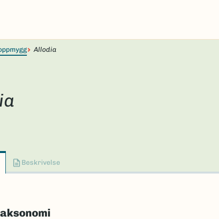
oppmygg
Allodia
ia
Beskrivelse
taksonomi