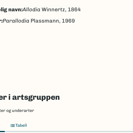
lig navn:
Allodia
Winnertz, 1864
:
Parallodia
Plassmann, 1969
gen
ngen
k/Davvisámegiella:
Ingen
lig navn ID:
18452
16099
(Ekstern lenke)
axa for flere detaljer
r i artsgruppen
ter og underarter
Tabell