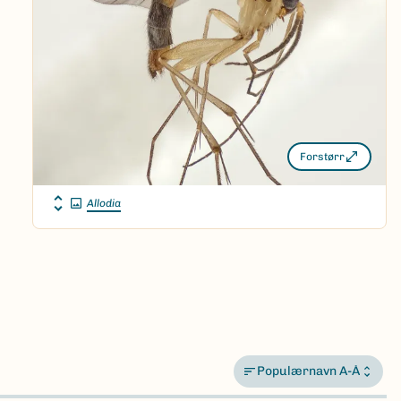
Forstørr
Allodia
Populærnavn A-Å