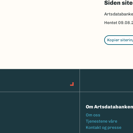
Siden sit
Artsdatabank
Hentet
09.08.
Kopier siterin
Om Artsdatabanke
Footermeny
Om oss
Tjenestene våre
Kontakt og presse