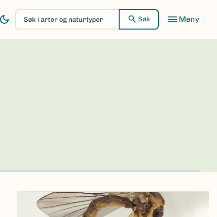
Søk
Søk
i
arter
og
naturtyper