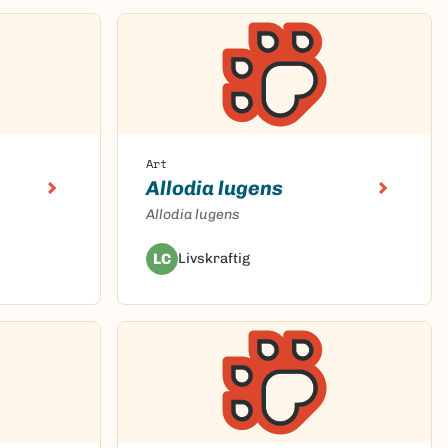
Art
Allodia lugens
Allodia lugens
LC
Livskraftig