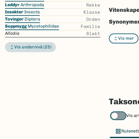
the
Rekke
Leddyr
Arthropoda
list
Vitenskape
Klasse
Insekter
Insecta
Orden
Tovinger
Diptera
Synonymer
Familie
Soppmygg
Mycetophilidae
Slekt
Bokmål:
In
Allodia
Vis mer
Nynorsk:
I
Vis undernivå (25)
Nordsamis
Vitenskape
Takson ID:
Gå til Nort
Taksone
Vis ar
Rutenett