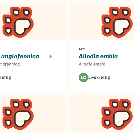
Art
a anglofennica
Allodia embla
glofennica
Allodia embla
raftig
LC
Livskraftig