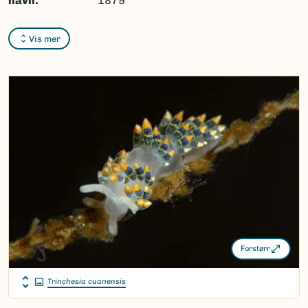
navn:
1879
Synonymer:
Ingen
Vis mer
Bokmål:
Ingen
Nynorsk:
Ingen
Nordsamisk/Davvisámegiella:
Ingen
Vitenskapelig navn ID:
186658
Takson ID:
160914
(Ekstern lenke)
Gå til Nortaxa for flere detaljer
Forstørr
Trinchesia cuanensis