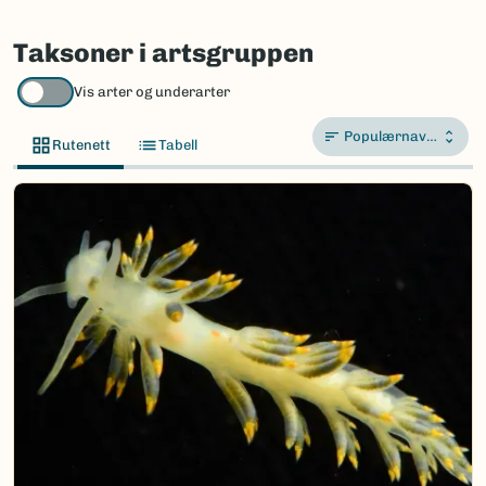
Taksoner i artsgruppen
Vis arter og underarter
Populærnavn A-Å
Rutenett
Tabell