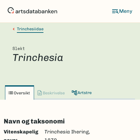
Hopp
til
hovedinnhold
Trinchesiidae
Slekt
Trinchesia
Artstre
Oversikt
Beskrivelse
Navn og taksonomi
Vitenskapelig
Trinchesia
Ihering,