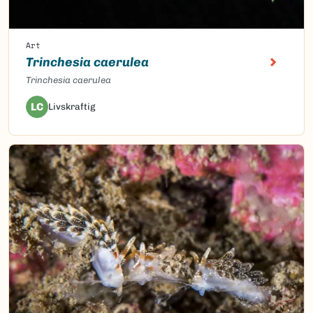
Art
Trinchesia caerulea
Trinchesia caerulea
LC
Livskraftig