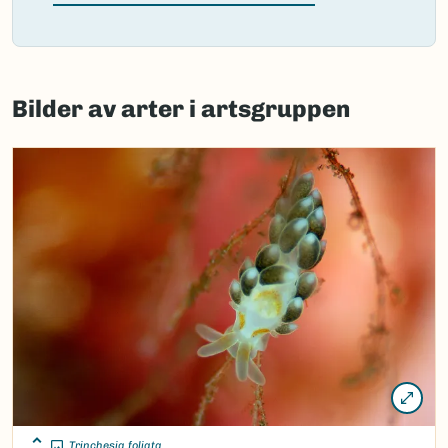
Failed
to
Bilder av arter i artsgruppen
load
map.
Trinchesia foliata