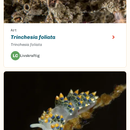
Art
Trinchesia foliata
Trinchesia foliata
LC
Livskraftig