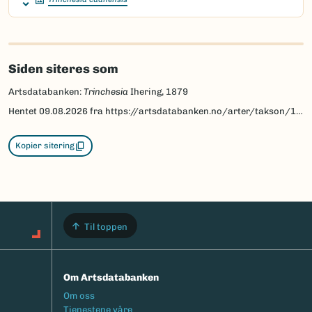
Siden siteres som
Artsdatabanken:
Trinchesia
Ihering, 1879
Hentet
09.08.2026
fra https://artsdatabanken.no/arter/takson/160914
Kopier sitering
Til toppen
Om Artsdatabanken
Footermeny
Om oss
Tjenestene våre