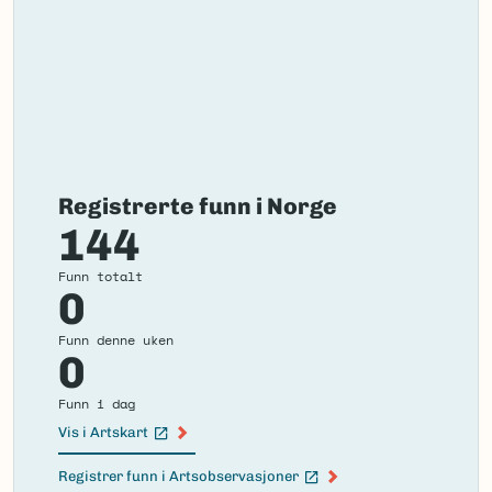
Registrerte funn i Norge
144
Funn totalt
0
Funn denne uken
0
Funn i dag
Vis i Artskart
(Ekstern lenke)
Registrer funn i Artsobservasjoner
(Ekstern lenke)