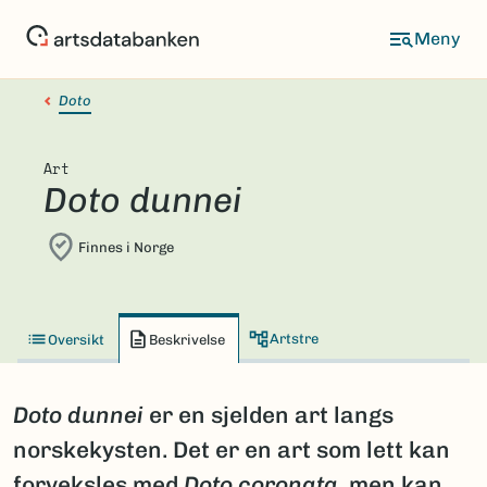
Hopp
til
hovedinnhold
Doto
Art
Doto dunnei
Finnes i Norge
Artstre
Oversikt
Beskrivelse
Doto dunnei
er en sjelden art langs
norskekysten. Det er en art som lett kan
forveksles med
Doto coronata
, men kan