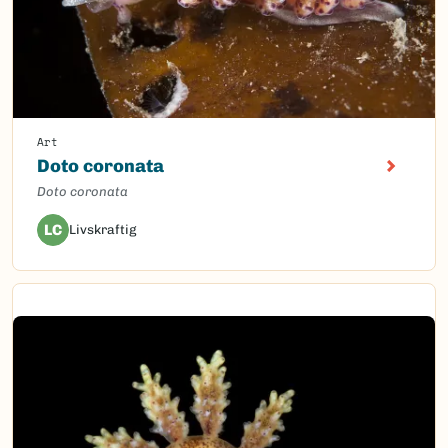
Art
Doto coronata
Doto coronata
LC
Livskraftig