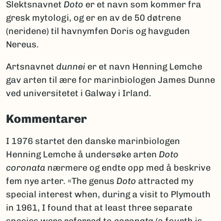
Slektsnavnet
Doto
er et navn som kommer fra
gresk mytologi, og er en av de 50 døtrene
(neridene) til havnymfen Doris og havguden
Nereus.
Artsnavnet
dunnei
er et navn Henning Lemche
gav arten til ære for marinbiologen James Dunne
ved universitetet i Galway i Irland.
Kommentarer
I 1976 startet den danske marinbiologen
Henning Lemche å undersøke arten
Doto
coronata
nærmere og endte opp med å beskrive
fem nye arter. «The genus
Doto
attracted my
special interest when, during a visit to Plymouth
in 1961, I found that at least three separate
species were referred to
coronata
(a fourth is