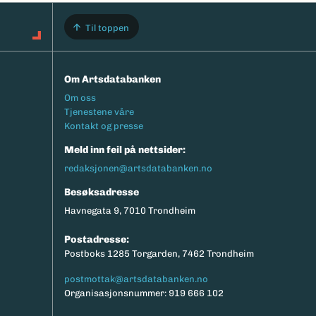
Til toppen
Om Artsdatabanken
Footermeny
Om oss
Tjenestene våre
Kontakt og presse
Meld inn feil på nettsider:
redaksjonen@artsdatabanken.no
Besøksadresse
Havnegata 9, 7010 Trondheim
Postadresse:
Postboks 1285 Torgarden, 7462 Trondheim
postmottak@artsdatabanken.no
Organisasjonsnummer: 919 666 102