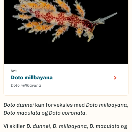
Art
Doto millbayana
Doto millbayana
Doto dunnei
kan forveksles med
Doto millbayana
,
Doto maculata
og
Doto coronata
.
Vi skiller
D. dunnei
,
D. millbayana
,
D. maculata
og