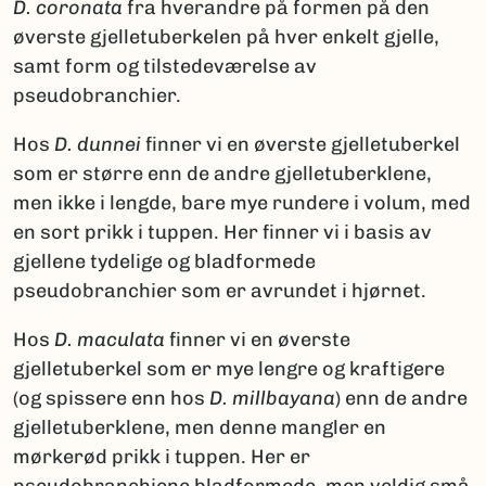
D. coronata
fra hverandre på formen på den
øverste gjelletuberkelen på hver enkelt gjelle,
samt form og tilstedeværelse av
pseudobranchier.
Hos
D. dunnei
finner vi en øverste gjelletuberkel
som er større enn de andre gjelletuberklene,
men ikke i lengde, bare mye rundere i volum, med
en sort prikk i tuppen. Her finner vi i basis av
gjellene tydelige og bladformede
pseudobranchier som er avrundet i hjørnet.
Hos
D. maculata
finner vi en øverste
gjelletuberkel som er mye lengre og kraftigere
(og spissere enn hos
D. millbayana
) enn de andre
gjelletuberklene, men denne mangler en
mørkerød prikk i tuppen. Her er
pseudobranchiene bladformede, men veldig små