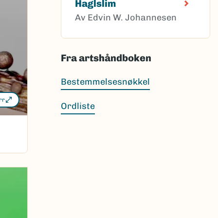
Haglslim
Av Edvin W. Johannesen
Fra artshåndboken
Bestemmelsesnøkkel
rr
Ordliste