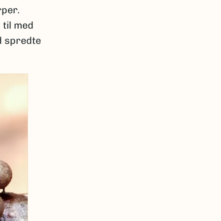
rper.
 til med
d spredte