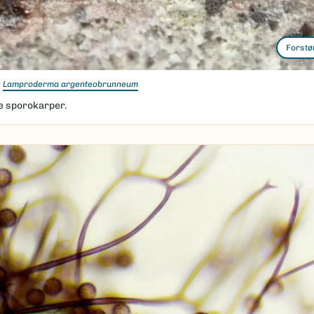
Forstø
Lamproderma argenteobrunneum
 sporokarper.