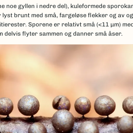
e noe gyllen i nedre del), kuleformede sporoka
r lyst brunt med små, fargeløse flekker og av og
itierester. Sporene er relativt små (<11 µm) me
m delvis flyter sammen og danner små åser.