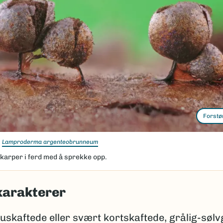
Forstø
Lamproderma argenteobrunneum
karper i ferd med å sprekke opp.
karakterer
uskaftede eller svært kortskaftede, grålig-sølv