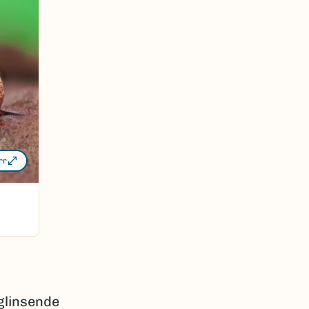
rr
glinsende