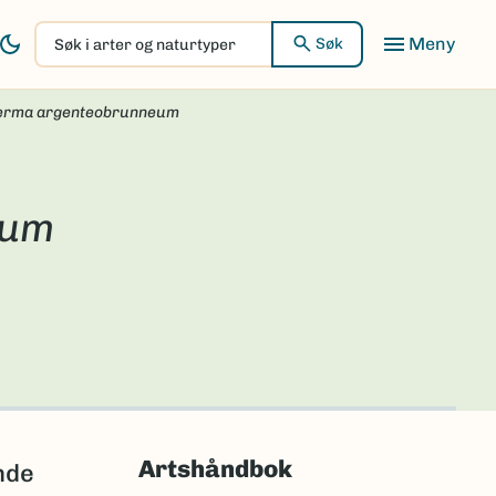
Søk
Søk
i
arter
erma argenteobrunneum
og
naturtyper
eum
Artshåndbok
nde