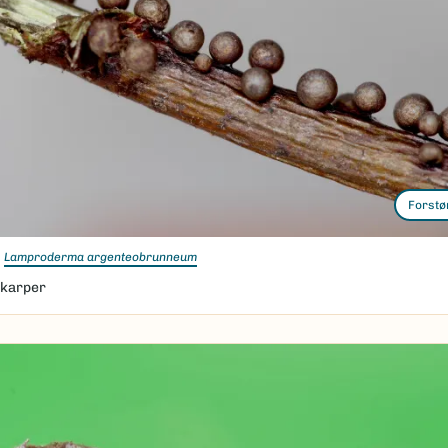
Forstø
Lamproderma argenteobrunneum
karper