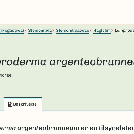
yxogastrea)
Stemonitida
Stemonitidaceae
Haglslim
Lamprod
roderma argenteobrunn
 Norge
Beskrivelse
erma argenteobrunneum
er en tilsynelate