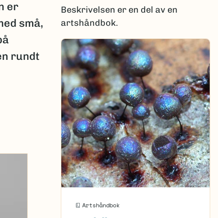
n er
Beskrivelsen er en del av en
 med små,
artshåndbok.
på
den rundt
Artshåndbok