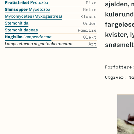
Rike
Protistriket
Protozoa
sjelden, 
the
Rekke
Slimsopper
Mycetozoa
kulerund
list
Klasse
Myxomycetes (Myxogastrea)
Orden
fargeløs
Stemonitida
Familie
Stemonitidaceae
kvister, 
Slekt
Haglslim
Lamproderma
Art
snøsmelt
Lamproderma argenteobrunneum
Forfattere
Utgiver
Na