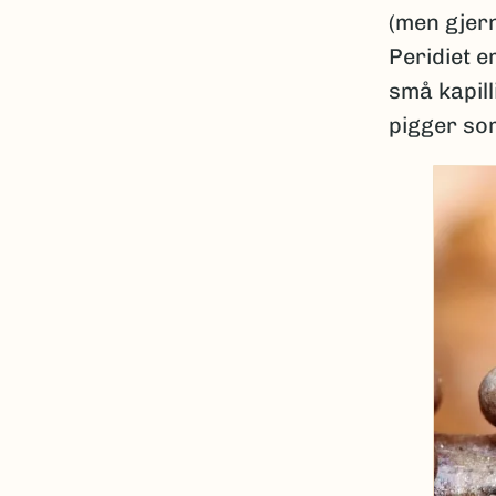
(men gjern
Peridiet e
små kapill
pigger so