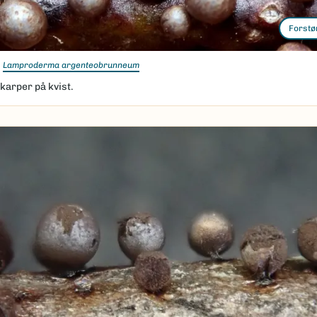
Forstø
Lamproderma argenteobrunneum
karper på kvist.