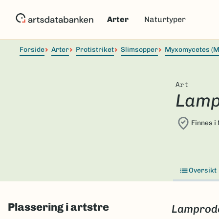
Hopp
til
Arter
Naturtyper
hovedinnhold
Forside
Arter
Protistriket
Slimsopper
Myxomycetes (M
Art
Lamp
Finnes i
Oversikt
Plassering i artstre
Lamprod
Skip