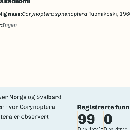
taksonomi
lig navn:
Corynoptera sphenoptera
Tuomikoski, 196
:
Ingen
gen
ngen
k/Davvisámegiella:
Ingen
lig navn ID:
18242
15889
(Ekstern lenke)
axa for flere detaljer
Registrerte funn
99
0
Funn totalt
Funn denne 