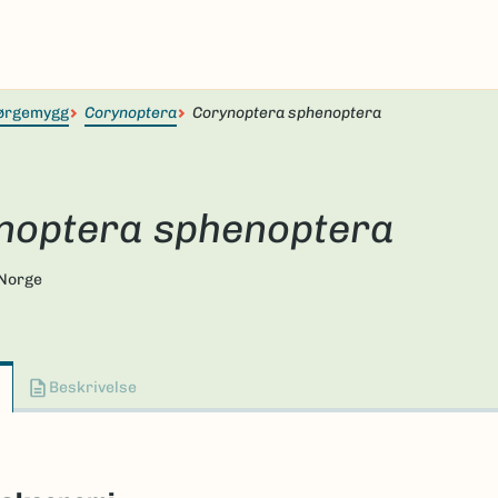
ørgemygg
Corynoptera
Corynoptera sphenoptera
noptera sphenoptera
 Norge
Beskrivelse