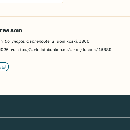
eres som
en:
Corynoptera sphenoptera
Tuomikoski, 1960
2026
fra https://artsdatabanken.no/arter/takson/15889
g