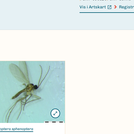
Vis i Artskart
Registr
(Ekstern lenke)
(Ekster
optera sphenoptera