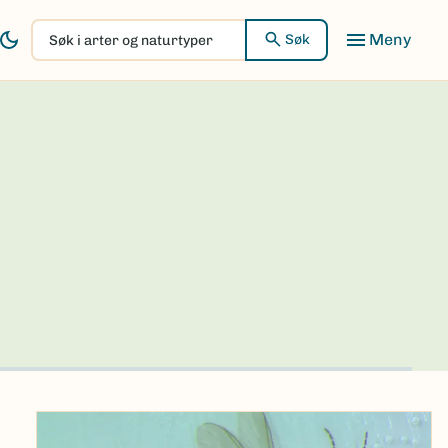
Søk
Søk
i
arter
og
naturtyper