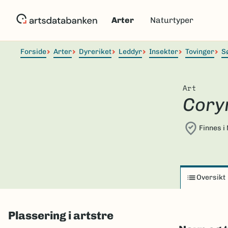
Hopp
til
Arter
Naturtyper
hovedinnhold
Forside
Arter
Dyreriket
Leddyr
Insekter
Tovinger
S
Art
Cory
Finnes i
Oversikt
Plassering i artstre
Skip