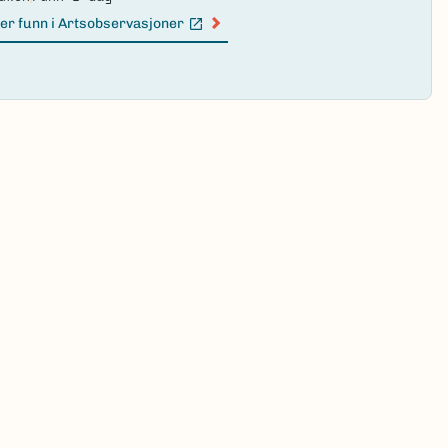
er funn i Artsobservasjoner
n lenke)