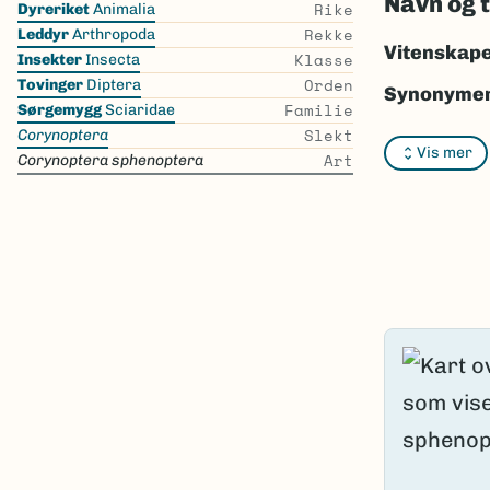
Navn og 
Rike
Dyreriket
Animalia
the
Rekke
Leddyr
Arthropoda
list
Vitenskape
Klasse
Insekter
Insecta
Orden
Tovinger
Diptera
Synonymer
Familie
Sørgemygg
Sciaridae
Slekt
Bokmål:
In
Corynoptera
Vis mer
Art
Corynoptera sphenoptera
Nynorsk:
I
Nordsamis
Vitenskape
Takson ID:
Gå til Nort