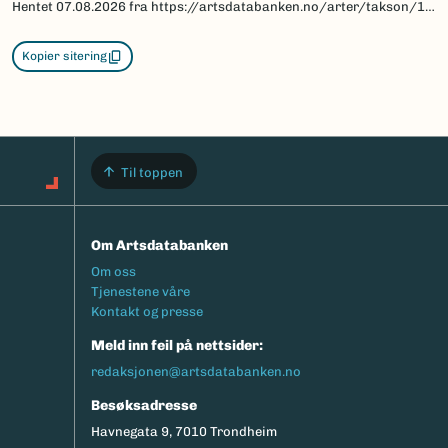
Hentet
07.08.2026
fra https://artsdatabanken.no/arter/takson/15679
Kopier sitering
Til toppen
Om Artsdatabanken
Footermeny
Om oss
Tjenestene våre
Kontakt og presse
Meld inn feil på nettsider:
redaksjonen@artsdatabanken.no
Besøksadresse
Havnegata 9, 7010 Trondheim