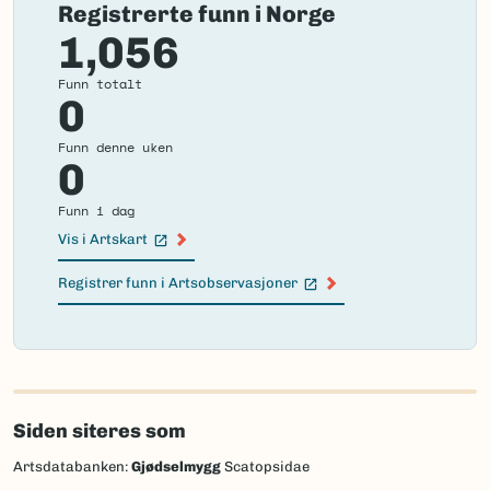
Registrerte funn i Norge
1,056
Funn totalt
0
Funn denne uken
0
Funn i dag
Vis i Artskart
(Ekstern lenke)
Registrer funn i Artsobservasjoner
(Ekstern lenke)
Failed
to
load
Siden siteres som
map.
Artsdatabanken:
Gjødselmygg
Scatopsidae