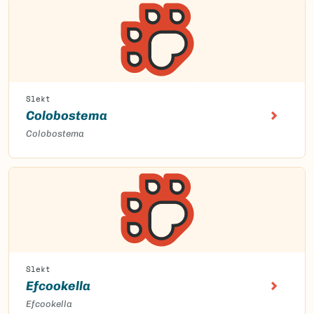
Slekt
Colobostema
Colobostema
Slekt
Efcookella
Efcookella