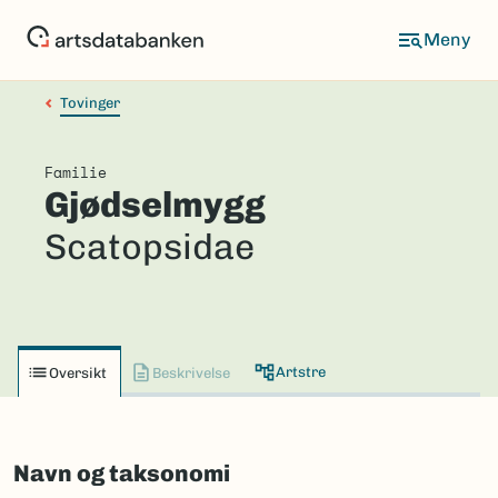
Hopp
til
hovedinnhold
Tovinger
Familie
Gjødselmygg
Scatopsidae
Artstre
Oversikt
Beskrivelse
Navn og taksonomi