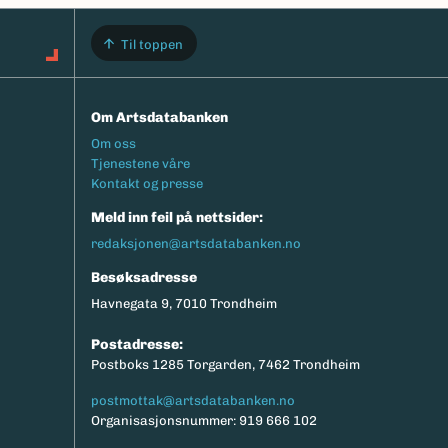
Til toppen
Om Artsdatabanken
Footermeny
Om oss
Tjenestene våre
Kontakt og presse
Meld inn feil på nettsider:
redaksjonen@artsdatabanken.no
Besøksadresse
Havnegata 9, 7010 Trondheim
Postadresse:
Postboks 1285 Torgarden, 7462 Trondheim
postmottak@artsdatabanken.no
Organisasjonsnummer: 919 666 102