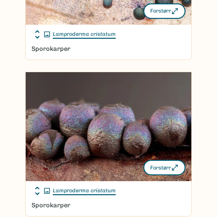
Forstørr
Lamproderma cristatum
Sporokarper
Forstørr
Lamproderma cristatum
Sporokarper