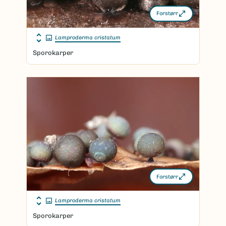
Forstørr
Lamproderma cristatum
Sporokarper
Forstørr
Lamproderma cristatum
Sporokarper