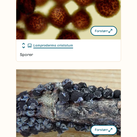
Forstørr
Lamproderma cristatum
Sporer
Forstørr