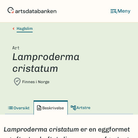
Hopp
til
hovedinnhold
Haglslim
Art
Lamproderma
cristatum
Finnes i Norge
Artstre
Oversikt
Beskrivelse
Lamproderma cristatum
er en eggformet