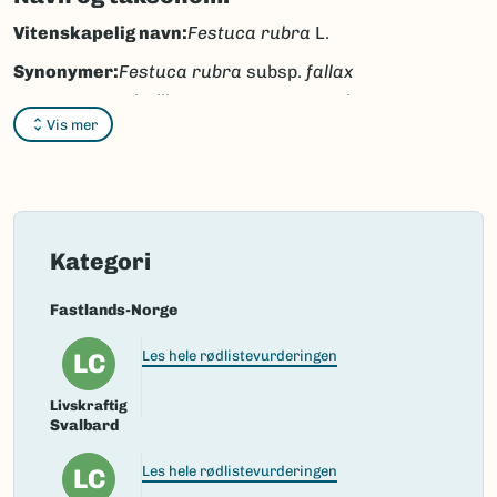
Vitenskapelig navn:
Festuca rubra
L.
Synonymer:
Festuca rubra
subsp.
fallax
(Thuill.) Nyman,
Festuca rubra
Vis mer
var.
caesia
A.Blytt,
Festuca
rubra
var.
nemorum
A.Blytt,
Festuca rubra
var.
fallax
(Thuill.) Hack.,
Festuca
dumetorum
L.,
Festuca fallax
Kategori
Thuill.
Fastlands-Norge
Bokmål:
rødsvingel
LC
Les hele rødlistevurderingen
Nynorsk:
raudsvingel
Nordsamisk/Davvisámegiella:
ruksessitnu
Livskraftig
Svalbard
Vitenskapelig navn ID:
100047
LC
Les hele rødlistevurderingen
Takson ID:
145032