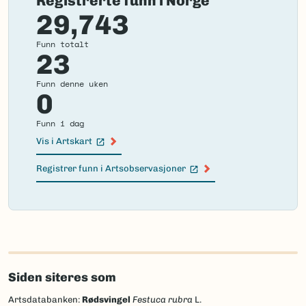
Registrerte funn i Norge
29,743
Funn totalt
23
Funn denne uken
0
Funn i dag
Vis i Artskart
(Ekstern lenke)
Registrer funn i Artsobservasjoner
(Ekstern lenke)
Failed
to
load
map.
Siden siteres som
Artsdatabanken:
Rødsvingel
Festuca rubra
L.