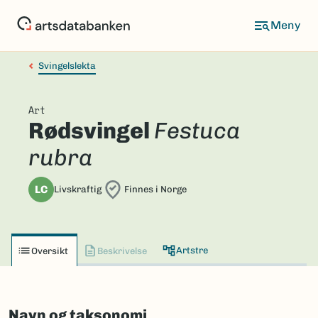
Hopp
til
hovedinnhold
Svingelslekta
Art
Rødsvingel
Festuca
rubra
LC
Livskraftig
Finnes i Norge
Artstre
Oversikt
Beskrivelse
Navn og taksonomi