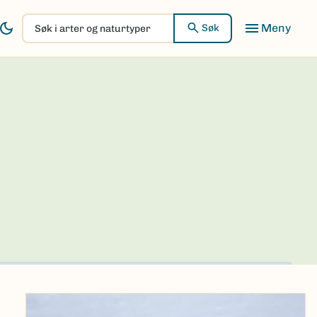
Søk
Søk
i
arter
og
naturtyper