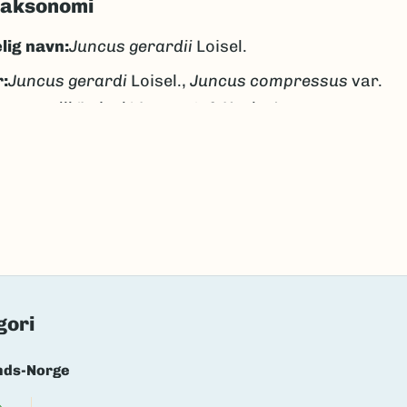
taksonomi
lig navn:
Juncus gerardii
Loisel.
:
Juncus gerardi
Loisel.,
Juncus compressus
var.
gerardii
(Loisel.) Lagerst. & Krok,
Juncus
compressus
subsp.
gerardii
(Loisel.) A.Blytt &
O.C.Dahl, nom. inval.
tsiv
ltsiv
k/Davvisámegiella:
sáltejiekta
lig navn ID:
99828
gori
144462
(Ekstern lenke)
axa for flere detaljer
nds-Norge