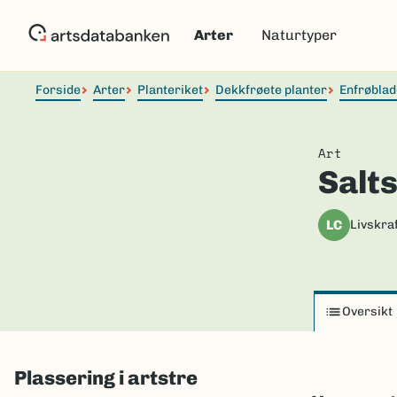
Hopp
til
Arter
Naturtyper
hovedinnhold
Forside
Arter
Planteriket
Dekkfrøete planter
Enfrøblad
Art
Salts
LC
Livskraf
Oversikt
Plassering i artstre