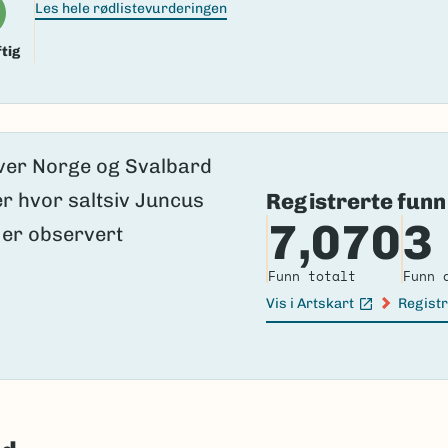
Les hele rødlistevurderingen
tig
Registrerte funn
7,070
3
Funn totalt
Funn 
Vis i Artskart
Registr
(Ekstern lenke)
(Ekster