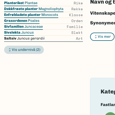
Navn og 
Skip
Rike
Planteriket
Plantae
the
Rekke
Dekkfrøete planter
Magnoliophyta
list
Vitenskape
Klasse
Enfrøbladete planter
Monocots
Orden
Grasordenen
Poales
Synonymer
Familie
Sivfamilien
Juncaceae
Slekt
Sivslekta
Juncus
Vis mer
Art
Saltsiv
Juncus gerardii
Vis undernivå (2)
Bokmål:
sal
Nynorsk:
sa
Nordsamis
Vitenskape
Kate
Takson ID:
Gå til Nort
Fastla