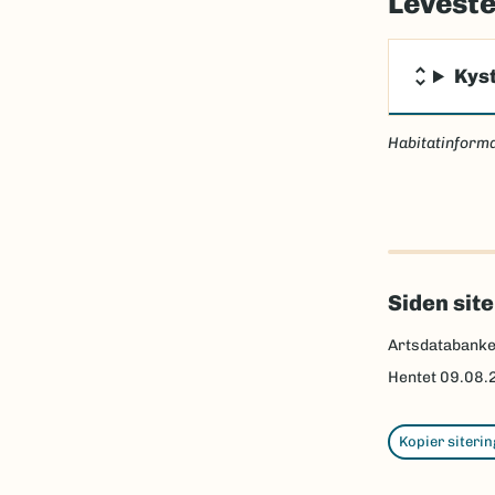
Levest
Kys
Habitatinforma
Siden sit
Artsdatabank
Hentet
09.08.
Kopier siterin