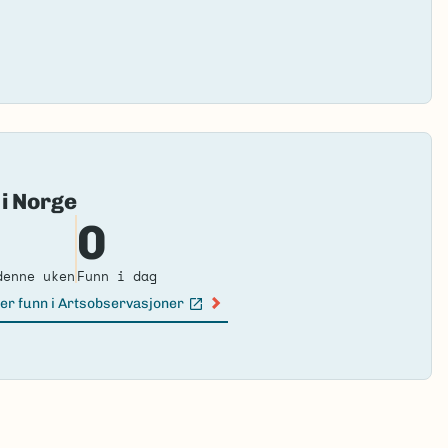
Fai
 i Norge
to
0
loa
ma
denne uken
Funn i dag
er funn i Artsobservasjoner
n lenke)