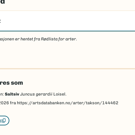
ed
t
sjonen er hentet fra Rødlista for arter.
eres som
en:
Saltsiv
Juncus gerardii
Loisel.
2026
fra https://artsdatabanken.no/arter/takson/144462
g