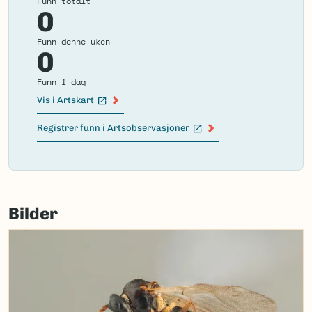
Funn totalt
0
Funn denne uken
0
Funn i dag
Vis i Artskart
(Ekstern lenke)
Registrer funn i Artsobservasjoner
(Ekstern lenke)
Failed
to
Bilder
load
map.