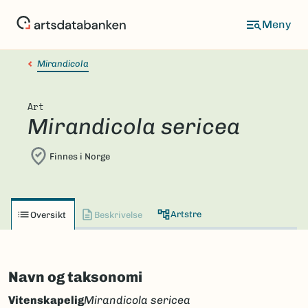
Hopp
til
hovedinnhold
Mirandicola
Art
Mirandicola sericea
Finnes i Norge
Artstre
Oversikt
Beskrivelse
Navn og taksonomi
Vitenskapelig
Mirandicola sericea