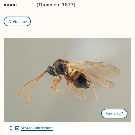
navn:
(Thomson, 1877)
Synonymer:
Ingen
Vis mer
Bokmål:
Ingen
Nynorsk:
Ingen
Nordsamisk/Davvisámegiella:
Ingen
Vitenskapelig navn ID:
170834
Takson ID:
141897
(Ekstern lenke)
Gå til Nortaxa for flere detaljer
Forstørr
Mirandicola sericea