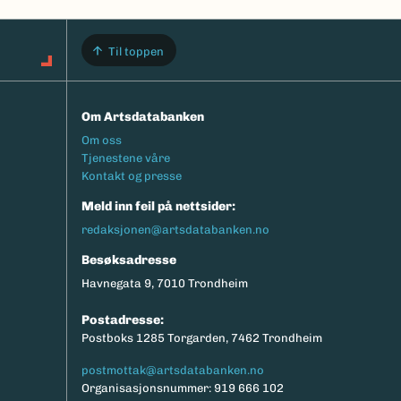
Til toppen
Om Artsdatabanken
Footermeny
Om oss
Tjenestene våre
Kontakt og presse
Meld inn feil på nettsider:
redaksjonen@artsdatabanken.no
Besøksadresse
Havnegata 9, 7010 Trondheim
Postadresse:
Postboks 1285 Torgarden, 7462 Trondheim
postmottak@artsdatabanken.no
Organisasjonsnummer: 919 666 102