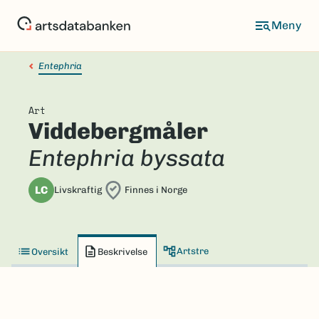
Hopp
til
hovedinnhold
Entephria
Art
Viddebergmåler
Entephria byssata
LC
Livskraftig
Finnes i Norge
Artstre
Oversikt
Beskrivelse