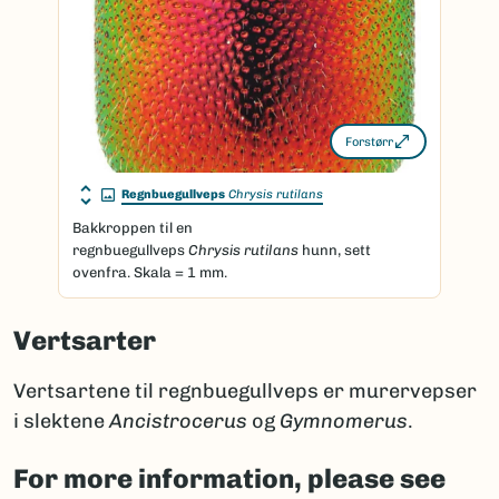
Forstørr
Regnbuegullveps
Chrysis rutilans
Bakkroppen til en
regnbuegullveps
Chrysis rutilans
hunn, sett
ovenfra. Skala = 1 mm.
Vertsarter
Vertsartene til regnbuegullveps er murervepser
i slektene
Ancistrocerus
og
Gymnomerus
.
For more information, please see