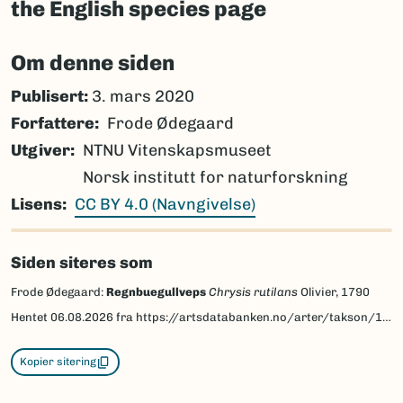
the English species page
Om denne siden
Publisert:
3. mars 2020
Forfattere
Frode Ødegaard
Utgiver
NTNU Vitenskapsmuseet
Norsk institutt for naturforskning
Lisens
CC BY 4.0 (Navngivelse)
Siden siteres som
Frode Ødegaard:
Regnbuegullveps
Chrysis rutilans
Olivier, 1790
Hentet
06.08.2026
fra https://artsdatabanken.no/arter/takson/141060/beskrivelse
Kopier sitering