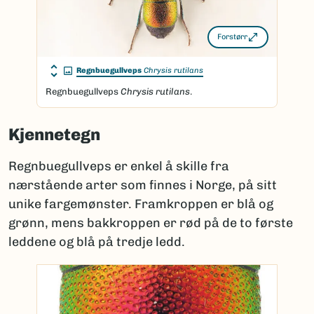
Forstørr
Regnbuegullveps
Chrysis rutilans
Regnbuegullveps
Chrysis rutilans
.
Kjennetegn
Regnbuegullveps er enkel å skille fra
nærstående arter som finnes i Norge, på sitt
unike fargemønster. Framkroppen er blå og
grønn, mens bakkroppen er rød på de to første
leddene og blå på tredje ledd.