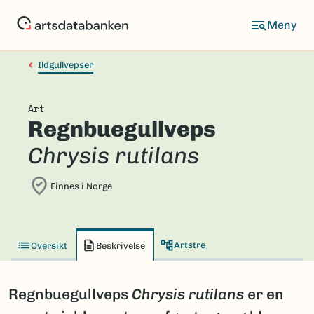
Hopp
til
hovedinnhold
Ildgullvepser
Art
Regnbuegullveps
Chrysis rutilans
Finnes i Norge
Artstre
Oversikt
Beskrivelse
Regnbuegullveps
Chrysis rutilans
er en