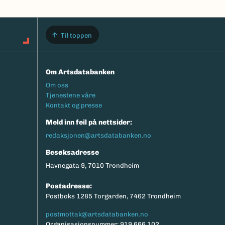
Til toppen
Om Artsdatabanken
Footermeny
Om oss
Tjenestene våre
Kontakt og presse
Meld inn feil på nettsider:
redaksjonen@artsdatabanken.no
Besøksadresse
Havnegata 9, 7010 Trondheim
Postadresse:
Postboks 1285 Torgarden, 7462 Trondheim
postmottak@artsdatabanken.no
Organisasjonsnummer: 919 666 102