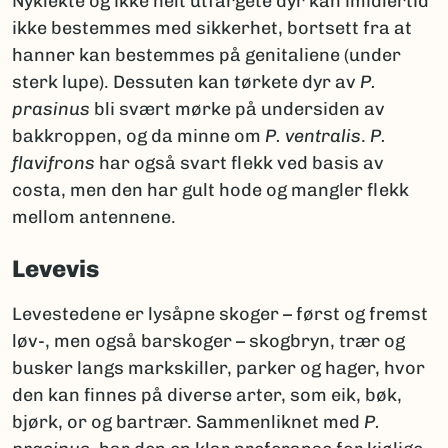
Nyklekte og ikke helt utfargete dyr kan imidlertid
ikke bestemmes med sikkerhet, bortsett fra at
hanner kan bestemmes på genitaliene (under
sterk lupe). Dessuten kan tørkete dyr av
P.
prasinus
bli svært mørke på undersiden av
bakkroppen, og da minne om
P. ventralis
.
P.
flavifrons
har også svart flekk ved basis av
costa, men den har gult hode og mangler flekk
mellom antennene.
Levevis
Levestedene er lysåpne skoger – først og fremst
løv-, men også barskoger – skogbryn, trær og
busker langs markskiller, parker og hager, hvor
den kan finnes på diverse arter, som eik, bøk,
bjørk, or og bartrær. Sammenliknet med
P.