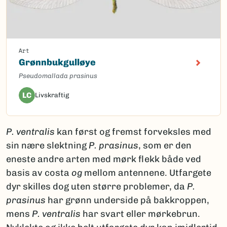
Art
Grønnbukgulløye
Pseudomallada prasinus
LC
Livskraftig
P. ventralis
kan først og fremst forveksles med
sin nære slektning
P. prasinus
, som er den
eneste andre arten med mørk flekk både ved
basis av costa
og
mellom antennene. Utfargete
dyr skilles dog uten større problemer, da
P.
prasinus
har grønn underside på bakkroppen,
mens
P. ventralis
har svart eller mørkebrun.