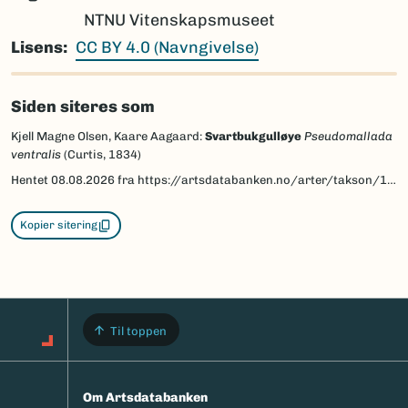
NTNU Vitenskapsmuseet
Lisens
CC BY 4.0 (Navngivelse)
Siden siteres som
Kjell Magne Olsen, Kaare Aagaard:
Svartbukgulløye
Pseudomallada
ventralis
(Curtis, 1834)
Hentet
08.08.2026
fra https://artsdatabanken.no/arter/takson/139909/beskrivelse
Kopier sitering
Til toppen
Om Artsdatabanken