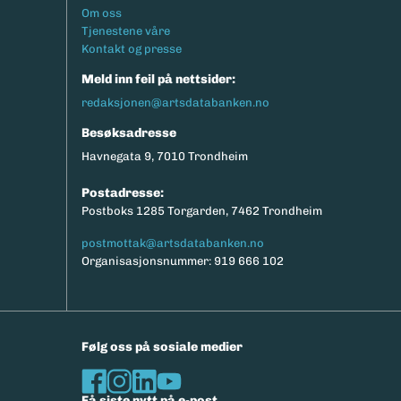
Footermeny
Om oss
Tjenestene våre
Kontakt og presse
Meld inn feil på nettsider:
redaksjonen@artsdatabanken.no
Besøksadresse
Havnegata 9, 7010 Trondheim
Postadresse:
Postboks 1285 Torgarden, 7462 Trondheim
postmottak@artsdatabanken.no
Organisasjonsnummer: 919 666 102
Følg oss på sosiale medier
Få siste nytt på e-post