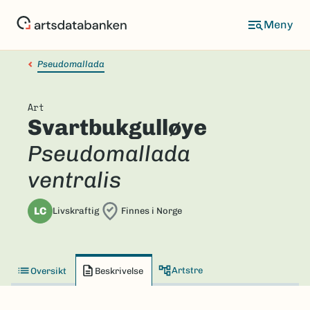
Hopp
til
hovedinnhold
Pseudomallada
Art
Svartbukgulløye
Pseudomallada
ventralis
LC
Livskraftig
Finnes i Norge
Artstre
Oversikt
Beskrivelse