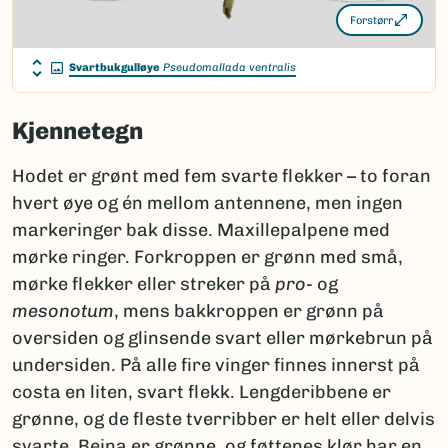
Forstørr
Svartbukgulløye
Pseudomallada ventralis
Kjennetegn
Hodet er grønt med fem svarte flekker – to foran
hvert øye og én mellom antennene, men ingen
markeringer bak disse. Maxillepalpene med
mørke ringer. Forkroppen er grønn med små,
mørke flekker eller streker på
pro-
og
mesonotum
, mens bakkroppen er grønn på
oversiden og glinsende svart eller mørkebrun på
undersiden. På alle fire vinger finnes innerst på
costa en liten, svart flekk. Lengderibbene er
grønne, og de fleste tverribber er helt eller delvis
svarte. Beina er grønne, og føttenes klør har en