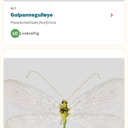
Art
Gulpannegulløye
Pseudomallada flavifrons
LC
Livskraftig